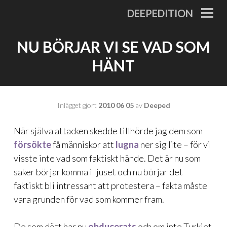
Gå
DEEPEDITION
till
PRI
MEN
innehåll
NU BÖRJAR VI SE VAD SOM
HÄNT
Inlägget gjort
2010 06 05
av
Deeped
När själva attacken skedde tillhörde jag dem som
försökte
få människor att
lugna
ner sig lite – för vi
visste inte vad som faktiskt hände. Det är nu som
saker börjar komma i ljuset och nu börjar det
faktiskt bli intressant att protestera – fakta måste
vara grunden för vad som kommer fram.
De som dött har nu
obducerats
och om inte Turkiet