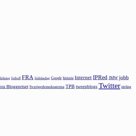
FRA
IPRed
jobb
Internet
JMW
Google
historia
ldelning
fotboll
födelsedag
Twitter
ora Bloggpriset
TPB
tweepblogs
Sverigedemokraterna
tävling