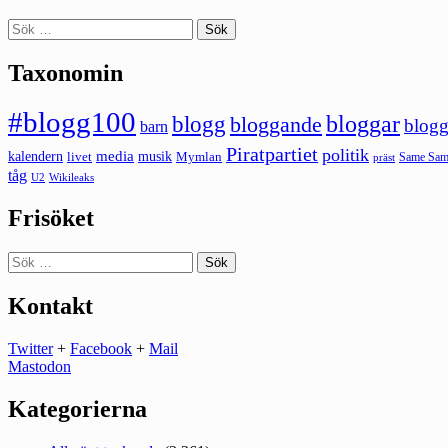
Sök
efter:
Taxonomin
#blogg100
bloggar
blogg
bloggande
blogg
barn
Piratpartiet
politik
kalendern
media
livet
musik
Mymlan
Same Same
präst
tåg
U2
Wikileaks
Frisöket
Sök
efter:
Kontakt
Twitter
+
Facebook
+
Mail
Mastodon
Kategorierna