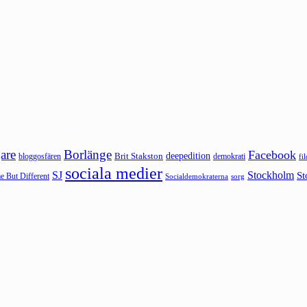
are
Borlänge
Facebook
deepedition
Brit Stakston
bloggosfären
demokrati
fi
sociala medier
SJ
Stockholm
St
 But Different
sorg
Socialdemokraterna