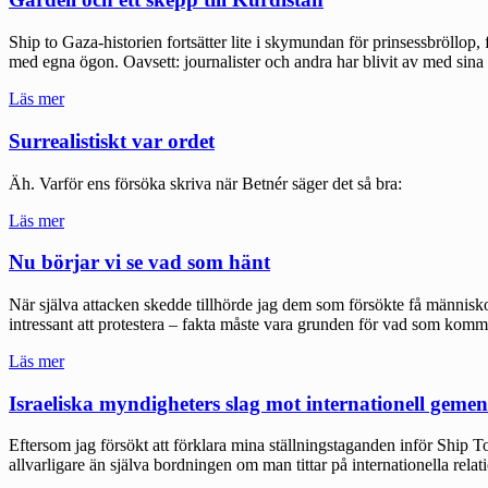
Ship to Gaza-historien fortsätter lite i skymundan för prinsessbröllop, f
med egna ögon. Oavsett: journalister och andra har blivit av med si
"Gardell
Läs mer
och
ett
Surrealistiskt var ordet
skepp
till
Äh. Varför ens försöka skriva när Betnér säger det så bra:
Kurdistan"
"Surrealistiskt
Läs mer
var
ordet"
Nu börjar vi se vad som hänt
När själva attacken skedde tillhörde jag dem som försökte få människor 
intressant att protestera – fakta måste vara grunden för vad som ko
"Nu
Läs mer
börjar
vi
Israeliska myndigheters slag mot internationell geme
se
vad
Eftersom jag försökt att förklara mina ställningstaganden inför Ship T
som
allvarligare än själva bordningen om man tittar på internationella rela
hänt"