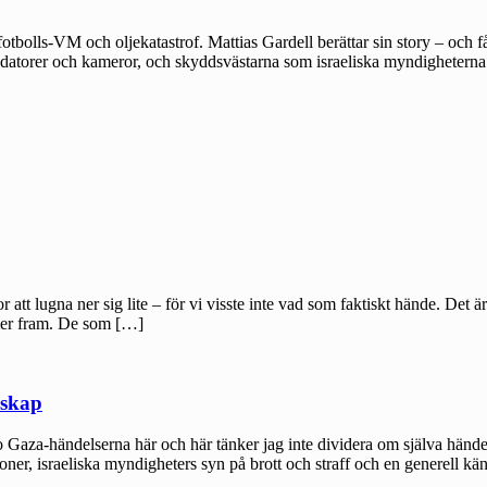
otbolls-VM och oljekatastrof. Mattias Gardell berättar sin story – och får 
na datorer och kameror, och skyddsvästarna som israeliska myndigheter
att lugna ner sig lite – för vi visste inte vad som faktiskt hände. Det ä
mmer fram. De som […]
nskap
o Gaza-händelserna här och här tänker jag inte dividera om själva händel
tioner, israeliska myndigheters syn på brott och straff och en generell kä