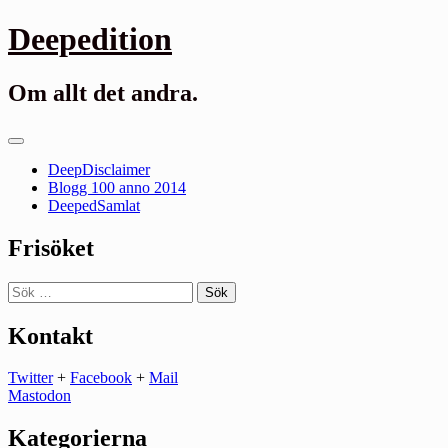
Gå
Deepedition
till
innehåll
Om allt det andra.
Primär
meny
DeepDisclaimer
Blogg 100 anno 2014
DeepedSamlat
Frisöket
Sök
efter:
Kontakt
Twitter
+
Facebook
+
Mail
Mastodon
Kategorierna