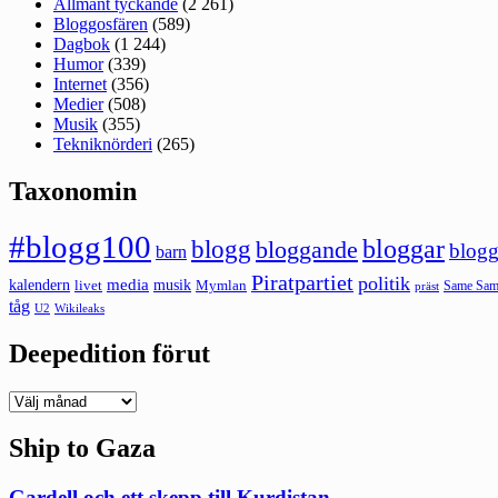
Allmänt tyckande
(2 261)
Bloggosfären
(589)
Dagbok
(1 244)
Humor
(339)
Internet
(356)
Medier
(508)
Musik
(355)
Tekniknörderi
(265)
Taxonomin
#blogg100
bloggar
blogg
bloggande
blogg
barn
Piratpartiet
politik
kalendern
media
livet
musik
Mymlan
Same Same
präst
tåg
U2
Wikileaks
Deepedition förut
Deepedition
förut
Ship to Gaza
Gardell och ett skepp till Kurdistan