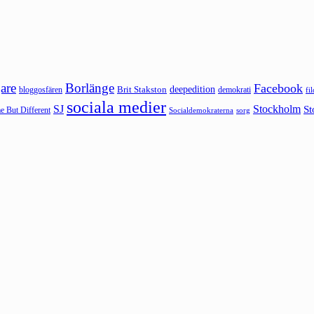
are
Borlänge
Facebook
deepedition
Brit Stakston
bloggosfären
demokrati
fi
sociala medier
SJ
Stockholm
St
 But Different
sorg
Socialdemokraterna