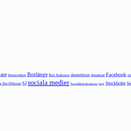
are
Borlänge
Facebook
deepedition
Brit Stakston
bloggosfären
demokrati
fi
sociala medier
SJ
Stockholm
St
 But Different
sorg
Socialdemokraterna