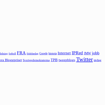
FRA
IPRed
jobb
Internet
JMW
Google
historia
ldelning
fotboll
födelsedag
Twitter
ora Bloggpriset
TPB
tweepblogs
Sverigedemokraterna
tävling