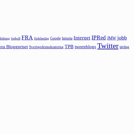
FRA
IPRed
jobb
Internet
JMW
Google
historia
ldelning
fotboll
födelsedag
Twitter
ora Bloggpriset
TPB
tweepblogs
Sverigedemokraterna
tävling