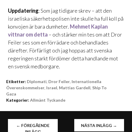
Uppdatering
: Som jag tidigare skrev – att den
israeliska säkerhetspolisen inte skulle ha full koll på
konvojen är bara dumheter.
Mehmet Kaplan
vittnar om detta
– och stärker min tes om att Dror
Feiler ses som en förrädare och behandlades
därefter. Förfärligt och jag hoppas att svenska
regeringen starkt fördömer detta handlande mot
en svensk medborgare.
Etiketter:
Diplomati
,
Dror Feiler
,
Internationella
Överenskommelser
,
Israel
,
Mattias Gardell
,
Ship To
Gaza
Kategorier:
Allmänt Tyckande
INLÄGGSNAVIGERING
←
FÖREGÅENDE
NÄSTA INLÄGG
→
INLÄGG