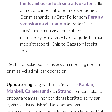
lands ambassad och sina advokater
, vilket
är mot alla internationella konventioner.
Den misshandel av Dror Feiler som
flera av
svenskarna vittnar om
är tyvärr inte
förvånande men visar hur rutten
människosynen blivit – Dror är jude, han har
med sitt stöd till Ship to Gaza förrått sitt
folk.
Det här är saker som kanske skrämmer mig mer än
en misslyckad militär operation.
Uppdatering
: Jag har lite svårt att se
Kaplan
,
Mankell
,
Calmersund
och
Strand
som känslokalla
propagandamaskiner och deras berättelser visar
tyvärr att israelisk militär knappast var
intresserade av en fredlig kapning av skeppen. Det