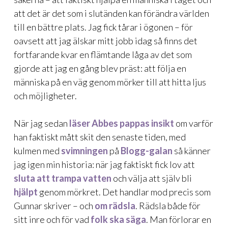
att det är det som i slutänden kan förändra världen
till en bättre plats. Jag fick tårar i ögonen – för
oavsett att jag älskar mitt jobb idag så finns det
fortfarande kvar en flämtande låga av det som
gjorde att jag en gång blev präst: att följa en
människa på en väg genom mörker till att hitta ljus
och möjligheter.
När jag sedan
läser Abbes pappas insikt
om varför
han faktiskt mått skit den senaste tiden, med
kulmen med
svimningen
på
Blogg-galan
så känner
jag igen min historia: när jag faktiskt fick lov att
sluta att trampa vatten
och välja att själv bli
hjälpt
genom mörkret. Det handlar mod precis som
Gunnar skriver – och
om rädsla
. Rädsla både för
sitt inre och för vad
folk ska säga
. Man förlorar en