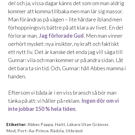
del och ja, vissa dagar känns det som om man aldrig
kommer att komma tillbaka men man lär sig massor.
Man förändras på vägen – lite hårdare ibland men
förhoppningsvis bättre på att klara av livet. En del
förlorar man.
Jag förlorade Gud
. Men man vinner
oerhört mycket: nya insikter, ny kraft och faktiskt
ett nytt liv. Det är kanske det enda jag vill säga till
Gunnar: vila och man kommer ur på andra sidan. Låt
det bara ta sin tid. Och, Gunnar: håll Abbes mamma i
handen.
Eftersom vi båda är i en viss bransch så bör man
tänka på att: vi håller på reklam.
Ingen dör om vi
inte jobbar 150 % hela tiden
.
Etiketter:
Abbes Pappa
,
Haiti
,
Läkare Utan Gränser
,
Mod
,
Port-Au-Prince
,
Rädsla
,
Utbränd