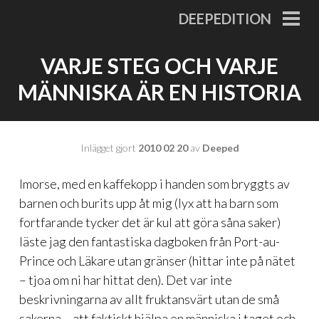
Gå
DEEPEDITION
till
PRI
MEN
innehåll
VARJE STEG OCH VARJE
MÄNNISKA ÄR EN HISTORIA
Inlägget gjort
2010 02 20
av
Deeped
Imorse, med en kaffekopp i handen som bryggts av
barnen och burits upp åt mig (lyx att ha barn som
fortfarande tycker det är kul att göra såna saker)
läste jag den fantastiska dagboken från Port-au-
Prince och Läkare utan gränser (hittar inte på nätet
– tjoa om ni har hittat den). Det var inte
beskrivningarna av allt fruktansvärt utan de små
sakerna – att faktiskt hjälpa en människa i taget och