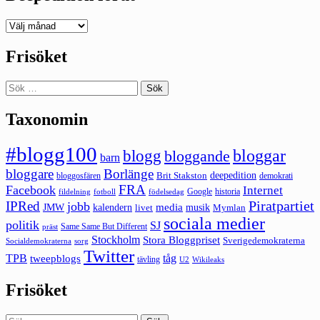
Deepedition
förut
Frisöket
Sök
efter:
Taxonomin
#blogg100
bloggar
blogg
bloggande
barn
bloggare
Borlänge
deepedition
Brit Stakston
bloggosfären
demokrati
FRA
Facebook
Internet
Google
historia
fildelning
fotboll
födelsedag
Piratpartiet
IPRed
jobb
kalendern
media
JMW
livet
musik
Mymlan
sociala medier
politik
SJ
Same Same But Different
präst
Stockholm
Stora Bloggpriset
Sverigedemokraterna
sorg
Socialdemokraterna
Twitter
TPB
tåg
tweepblogs
tävling
U2
Wikileaks
Frisöket
Sök