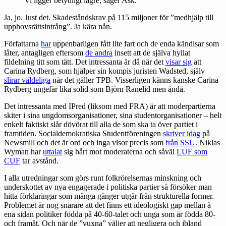
Vi ligger betydligt lägre, säger Ask.
Ja, jo. Just det.
Skadeståndskrav
på 115 miljoner för ”medhjälp till
upphovsrättsintrång”. Ja kära nån.
Författarna
har
uppenbarligen fått lite fart och de enda kändisar som
låter, antagligen eftersom
de andra
insett att de själva hyllat
fildelning titt som tätt. Det intressanta är då när det
visar sig
att
Carina Rydberg, som hjälper sin kompis juristen Wadsted, själv
slirar väldeliga
när det gäller TPB. Visserligen känns kanske Carina
Rydberg ungefär lika solid som Björn Ranelid men ändå.
Det intressanta med IPred (liksom med FRA) är att moderpartierna
skiter i sina ungdomsorganisationer, sina studentorganisationer – helt
enkelt faktiskt slår dövörat till alla de som ska ta över partiet i
framtiden. Socialdemokratiska Studentföreningen
skriver idag
på
Newsmill och det är ord och inga visor precis som
från SSU
. Niklas
Wyman har
uttalat
sig hårt mot moderaterna och såväl
LUF som
CUF
tar avstånd.
I alla utredningar som görs runt folkrörelsernas minskning och
underskottet av nya engagerade i politiska partier så försöker man
hitta förklaringar som många gånger utgår från strukturella former.
Problemet är nog snarare att det finns ett ideologiskt gap mellan å
ena sidan politiker födda på 40-60-talet och unga som är födda 80-
och framåt. Och när de ”vuxna” väljer att negligera och ibland