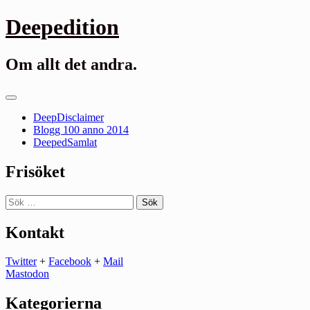
Gå
Deepedition
till
innehåll
Om allt det andra.
Primär
meny
DeepDisclaimer
Blogg 100 anno 2014
DeepedSamlat
Frisöket
Sök
efter:
Kontakt
Twitter
+
Facebook
+
Mail
Mastodon
Kategorierna