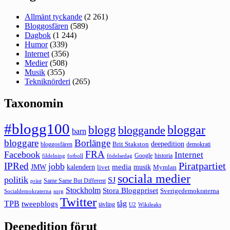
Allmänt tyckande
(2 261)
Bloggosfären
(589)
Dagbok
(1 244)
Humor
(339)
Internet
(356)
Medier
(508)
Musik
(355)
Tekniknörderi
(265)
Taxonomin
#blogg100
bloggar
blogg
bloggande
barn
bloggare
Borlänge
deepedition
Brit Stakston
bloggosfären
demokrati
FRA
Facebook
Internet
Google
historia
fildelning
fotboll
födelsedag
Piratpartiet
IPRed
jobb
kalendern
media
JMW
livet
musik
Mymlan
sociala medier
politik
SJ
Same Same But Different
präst
Stockholm
Stora Bloggpriset
Sverigedemokraterna
sorg
Socialdemokraterna
Twitter
TPB
tåg
tweepblogs
tävling
U2
Wikileaks
Deepedition förut