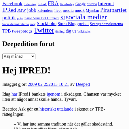
FRA
Facebook
Internet
Google
historia
fildelning
fotboll
födelsedag
Piratpartiet
IPRed
jobb
kalendern
media
JMW
livet
musik
Mymlan
sociala medier
politik
SJ
Same Same But Different
präst
Stockholm
Stora Bloggpriset
Sverigedemokraterna
sorg
Socialdemokraterna
Twitter
TPB
tåg
tweepblogs
tävling
U2
Wikileaks
Deepedition förut
Deepedition
förut
Hej IPRED!
Inlägget gjort
2009 02 25
2013 10 21
av
Deeped
Idag
har
IPred1
bankats
igenom
i riksdagen. Chansen var mycket
liten att något annat skulle hända. Tyvärr.
Beatrice Ask gör ett
historiskt uttalande
i skenet av TPB-
rättegången:
– Vi har inte samma tradition när det gäller skadestånd.