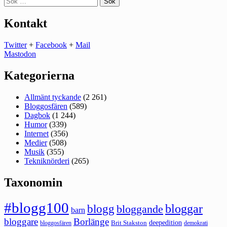
efter:
Kontakt
Twitter
+
Facebook
+
Mail
Mastodon
Kategorierna
Allmänt tyckande
(2 261)
Bloggosfären
(589)
Dagbok
(1 244)
Humor
(339)
Internet
(356)
Medier
(508)
Musik
(355)
Tekniknörderi
(265)
Taxonomin
#blogg100
bloggar
blogg
bloggande
barn
bloggare
Borlänge
deepedition
Brit Stakston
bloggosfären
demokrati