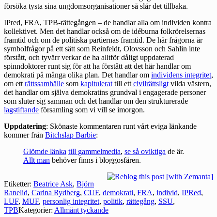
försöka tysta sina ungdomsorganisationer så slår det tillbaka.
IPred, FRA, TPB-rättegången – de handlar alla om individen kontra
kollektivet. Men det handlar också om de idéburna folkrörelsernas
framtid och om de politiska partiernas framtid. De här frågorna är
symbolfrågor på ett sätt som Reinfeldt, Olovsson och Sahlin inte
förstått, och tyvärr verkar de ha alltför dåligt uppdaterad
spinndoktorer runt sig för att ha förstått att det här handlar om
demokrati på många olika plan. Det handlar om
individens integritet
,
om ett
rättssamhälle
som
kapitulerat
till ett
civilrättsligt
vilda västern,
det handlar om själva demokratins grundval i engagerade personer
som sluter sig samman och det handlar om den strukturerade
lagstiftande
församling som vi vill se imorgon.
Uppdatering
: Skönaste kommentaren runt vårt eviga länkande
kommer från
Bitchslap Barbie
:
Glömde länka
till gammelmedia
,
se så oviktiga
de är
.
Allt man
behöver finns i bloggosfären.
Etiketter:
Beatrice Ask
,
Björn
Ranelid
,
Carina Rydberg
,
CUF
,
demokrati
,
FRA
,
individ
,
IPRed
,
LUF
,
MUF
,
personlig integritet
,
politik
,
rättegång
,
SSU
,
TPB
Kategorier:
Allmänt tyckande