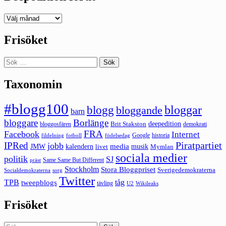
Deepedition
förut
Frisöket
Sök
efter:
Taxonomin
#blogg100
bloggar
blogg
bloggande
barn
bloggare
Borlänge
deepedition
Brit Stakston
bloggosfären
demokrati
FRA
Facebook
Internet
Google
historia
fildelning
fotboll
födelsedag
Piratpartiet
IPRed
jobb
kalendern
media
JMW
livet
musik
Mymlan
sociala medier
politik
SJ
Same Same But Different
präst
Stockholm
Stora Bloggpriset
Sverigedemokraterna
sorg
Socialdemokraterna
Twitter
TPB
tåg
tweepblogs
tävling
U2
Wikileaks
Frisöket
Sök