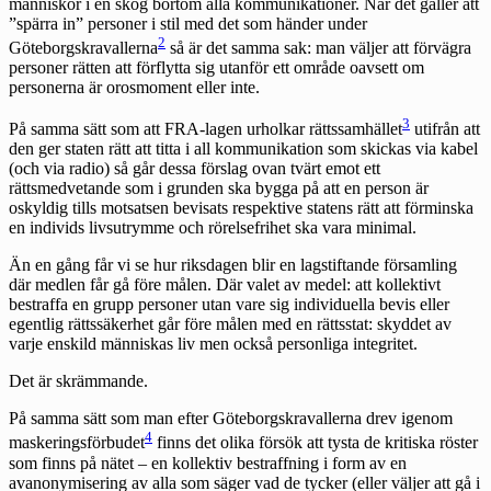
människor i en skog bortom alla kommunikationer. När det gäller att
”spärra in” personer i stil med det som händer under
2
Göteborgskravallerna
så är det samma sak: man väljer att förvägra
personer rätten att förflytta sig utanför ett område oavsett om
personerna är orosmoment eller inte.
3
På samma sätt som att FRA-lagen urholkar rättssamhället
utifrån att
den ger staten rätt att titta i all kommunikation som skickas via kabel
(och via radio) så går dessa förslag ovan tvärt emot ett
rättsmedvetande som i grunden ska bygga på att en person är
oskyldig tills motsatsen bevisats respektive statens rätt att förminska
en individs livsutrymme och rörelsefrihet ska vara minimal.
Än en gång får vi se hur riksdagen blir en lagstiftande församling
där medlen får gå före målen. Där valet av medel: att kollektivt
bestraffa en grupp personer utan vare sig individuella bevis eller
egentlig rättssäkerhet går före målen med en rättsstat: skyddet av
varje enskild människas liv men också personliga integritet.
Det är skrämmande.
På samma sätt som man efter Göteborgskravallerna drev igenom
4
maskeringsförbudet
finns det olika försök att tysta de kritiska röster
som finns på nätet – en kollektiv bestraffning i form av en
avanonymisering av alla som säger vad de tycker (eller väljer att gå i