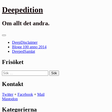
Gå
Deepedition
till
innehåll
Om allt det andra.
Primär
meny
DeepDisclaimer
Blogg 100 anno 2014
DeepedSamlat
Frisöket
Sök
efter:
Kontakt
Twitter
+
Facebook
+
Mail
Mastodon
Kategorierna