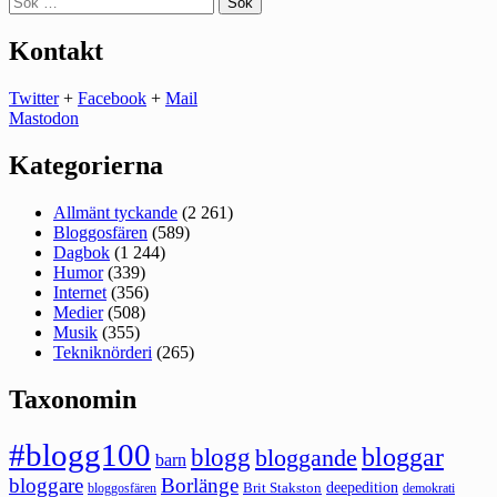
efter:
Kontakt
Twitter
+
Facebook
+
Mail
Mastodon
Kategorierna
Allmänt tyckande
(2 261)
Bloggosfären
(589)
Dagbok
(1 244)
Humor
(339)
Internet
(356)
Medier
(508)
Musik
(355)
Tekniknörderi
(265)
Taxonomin
#blogg100
bloggar
blogg
bloggande
barn
bloggare
Borlänge
deepedition
Brit Stakston
bloggosfären
demokrati