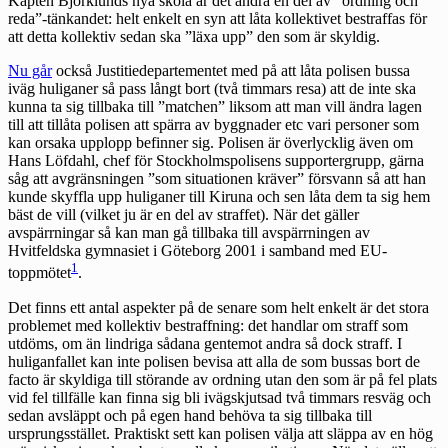
Kapten Björklunds nya skola är det andra en del av ”ordning och
reda”-tänkandet: helt enkelt en syn att låta kollektivet bestraffas för
att detta kollektiv sedan ska ”läxa upp” den som är skyldig.
Nu går
också Justitiedepartementet med på att låta polisen bussa
iväg huliganer så pass långt bort (två timmars resa) att de inte ska
kunna ta sig tillbaka till ”matchen” liksom att man vill ändra lagen
till att tillåta polisen att spärra av byggnader etc vari personer som
kan orsaka upplopp befinner sig. Polisen är överlycklig även om
Hans Löfdahl, chef för Stockholmspolisens supportergrupp, gärna
såg att avgränsningen ”som situationen kräver” försvann så att han
kunde skyffla upp huliganer till Kiruna och sen låta dem ta sig hem
bäst de vill (vilket ju är en del av straffet). När det gäller
avspärrningar så kan man gå tillbaka till avspärrningen av
Hvitfeldska gymnasiet i Göteborg 2001 i samband med EU-
1
toppmötet
.
Det finns ett antal aspekter på de senare som helt enkelt är det stora
problemet med kollektiv bestraffning: det handlar om straff som
utdöms, om än lindriga sådana gentemot andra så dock straff. I
huliganfallet kan inte polisen bevisa att alla de som bussas bort de
facto är skyldiga till störande av ordning utan den som är på fel plats
vid fel tillfälle kan finna sig bli ivägskjutsad två timmars resväg och
sedan avsläppt och på egen hand behöva ta sig tillbaka till
ursprungsstället. Praktiskt sett kan polisen välja att släppa av en hög