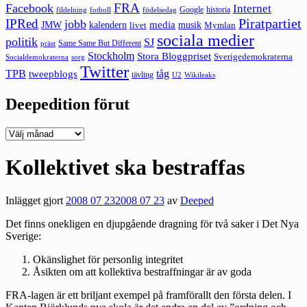
FRA
Facebook
Internet
Google
historia
fildelning
fotboll
födelsedag
Piratpartiet
IPRed
jobb
kalendern
media
JMW
livet
musik
Mymlan
sociala medier
politik
SJ
Same Same But Different
präst
Stockholm
Stora Bloggpriset
Sverigedemokraterna
sorg
Socialdemokraterna
Twitter
TPB
tåg
tweepblogs
tävling
U2
Wikileaks
Deepedition förut
Deepedition
förut
Kollektivet ska bestraffas
Inlägget gjort
2008 07 23
2008 07 23
av
Deeped
Det finns onekligen en djupgående dragning för två saker i Det Nya
Sverige:
Okänslighet för personlig integritet
Åsikten om att kollektiva bestraffningar är av goda
FRA-lagen är ett briljant exempel på framförallt den första delen. I