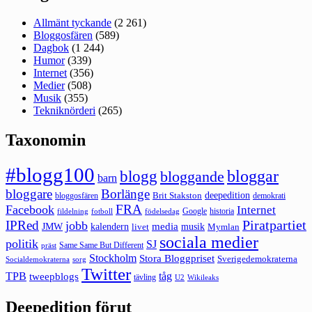
Allmänt tyckande
(2 261)
Bloggosfären
(589)
Dagbok
(1 244)
Humor
(339)
Internet
(356)
Medier
(508)
Musik
(355)
Tekniknörderi
(265)
Taxonomin
#blogg100
bloggar
blogg
bloggande
barn
bloggare
Borlänge
deepedition
Brit Stakston
bloggosfären
demokrati
FRA
Facebook
Internet
Google
historia
fildelning
fotboll
födelsedag
Piratpartiet
IPRed
jobb
kalendern
media
JMW
livet
musik
Mymlan
sociala medier
politik
SJ
Same Same But Different
präst
Stockholm
Stora Bloggpriset
Sverigedemokraterna
sorg
Socialdemokraterna
Twitter
TPB
tåg
tweepblogs
tävling
U2
Wikileaks
Deepedition förut