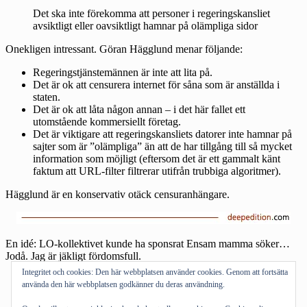
Det ska inte förekomma att personer i regeringskansliet
avsiktligt eller oavsiktligt hamnar på olämpliga sidor
Onekligen intressant. Göran Hägglund menar följande:
Regeringstjänstemännen är inte att lita på.
Det är ok att censurera internet för såna som är anställda i
staten.
Det är ok att låta någon annan – i det här fallet ett
utomstående kommersiellt företag.
Det är viktigare att regeringskansliets datorer inte hamnar på
sajter som är ”olämpliga” än att de har tillgång till så mycket
information som möjligt (eftersom det är ett gammalt känt
faktum att URL-filter filtrerar utifrån trubbiga algoritmer).
Hägglund är en konservativ otäck censuranhängare.
En idé: LO-kollektivet kunde ha sponsrat
Ensam mamma söker
…
Jodå. Jag är jäkligt fördomsfull.
Integritet och cookies: Den här webbplatsen använder cookies. Genom att fortsätta
Att DN tar upp frågan är ju onekligen intressant i ljuset av
använda den här webbplatsen godkänner du deras användning.
deras
eget censurerande
av Twinglylänkar [
↩
]