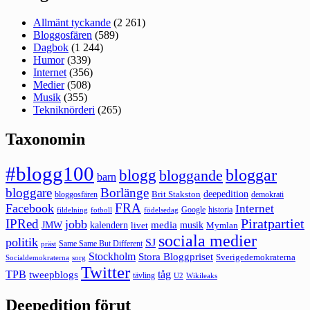
Allmänt tyckande
(2 261)
Bloggosfären
(589)
Dagbok
(1 244)
Humor
(339)
Internet
(356)
Medier
(508)
Musik
(355)
Tekniknörderi
(265)
Taxonomin
#blogg100
bloggar
blogg
bloggande
barn
bloggare
Borlänge
deepedition
Brit Stakston
bloggosfären
demokrati
FRA
Facebook
Internet
Google
historia
fildelning
fotboll
födelsedag
Piratpartiet
IPRed
jobb
kalendern
media
JMW
livet
musik
Mymlan
sociala medier
politik
SJ
Same Same But Different
präst
Stockholm
Stora Bloggpriset
Sverigedemokraterna
sorg
Socialdemokraterna
Twitter
TPB
tåg
tweepblogs
tävling
U2
Wikileaks
Deepedition förut