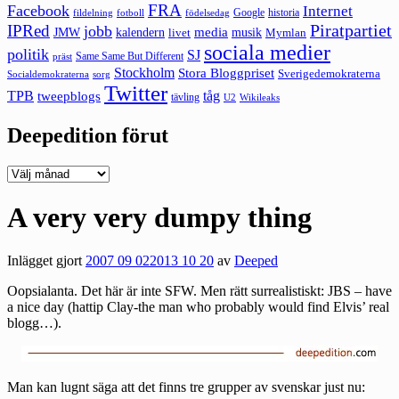
FRA
Facebook
Internet
Google
historia
fildelning
fotboll
födelsedag
Piratpartiet
IPRed
jobb
kalendern
media
JMW
livet
musik
Mymlan
sociala medier
politik
SJ
Same Same But Different
präst
Stockholm
Stora Bloggpriset
Sverigedemokraterna
sorg
Socialdemokraterna
Twitter
TPB
tåg
tweepblogs
tävling
U2
Wikileaks
Deepedition förut
Deepedition
förut
A very very dumpy thing
Inlägget gjort
2007 09 02
2013 10 20
av
Deeped
Oopsialanta. Det här är inte SFW. Men rätt surrealistiskt:
JBS – have
a nice day
(hattip Clay-the man who probably would find Elvis’ real
blogg…).
Man kan lugnt säga att det finns tre grupper av svenskar just nu: