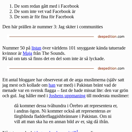
De som redan gått med i Facebook
De som inte vet vad Facebook är
De som är för fina för Facebook
Den här prällen är nummer 3:
Jag skiter i communities
Nummer 50 på
listan
över världens 101 snyggaste kända tatuerade
kvinnor är
Maja
från The Sounds.
På tal om tats så finns det en del som
inte är så lyckade
.
Ett antal bloggare har observerat att de arga muslimerna (själv satt
jag mest och kollade om
han
var med) i Pakistan bränt vad de
menade var en svensk flagga – fast de hade missat lite: den var grön
och gul. Jag håller med i
Joshens uppmaning
till moderata muslimer:
då kommer dessa tvåhundra i Örebro att representera er,
i andras ögon. Ni kommer också att representeras av
färgblinda fladderflaggishbrännare i Pakistan. Om ni
vill att man ska ha en annan bild av er, säg då ifrån.
1