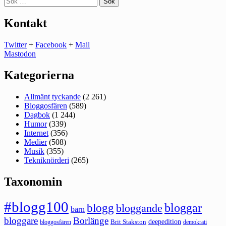
efter:
Kontakt
Twitter
+
Facebook
+
Mail
Mastodon
Kategorierna
Allmänt tyckande
(2 261)
Bloggosfären
(589)
Dagbok
(1 244)
Humor
(339)
Internet
(356)
Medier
(508)
Musik
(355)
Tekniknörderi
(265)
Taxonomin
#blogg100
bloggar
blogg
bloggande
barn
bloggare
Borlänge
deepedition
Brit Stakston
bloggosfären
demokrati