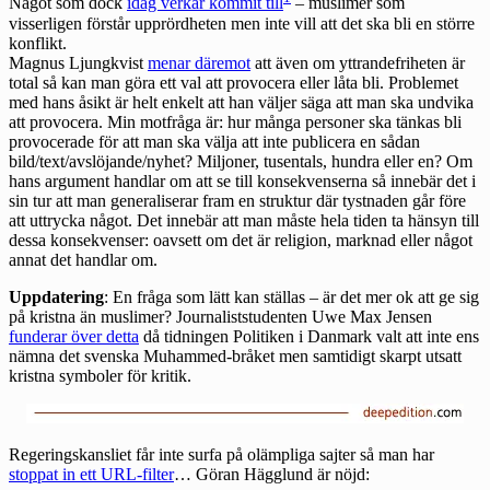
Något som dock
idag verkar kommit till
– muslimer som
visserligen förstår upprördheten men inte vill att det ska bli en större
konflikt.
Magnus Ljungkvist
menar däremot
att även om yttrandefriheten är
total så kan man göra ett val att provocera eller låta bli. Problemet
med hans åsikt är helt enkelt att han väljer säga att man ska undvika
att provocera. Min motfråga är: hur många personer ska tänkas bli
provocerade för att man ska välja att inte publicera en sådan
bild/text/avslöjande/nyhet? Miljoner, tusentals, hundra eller en? Om
hans argument handlar om att se till konsekvenserna så innebär det i
sin tur att man generaliserar fram en struktur där tystnaden går före
att uttrycka något. Det innebär att man måste hela tiden ta hänsyn till
dessa konsekvenser: oavsett om det är religion, marknad eller något
annat det handlar om.
Uppdatering
: En fråga som lätt kan ställas – är det mer ok att ge sig
på kristna än muslimer? Journaliststudenten Uwe Max Jensen
funderar över detta
då tidningen Politiken i Danmark valt att inte ens
nämna det svenska Muhammed-bråket men samtidigt skarpt utsatt
kristna symboler för kritik.
Regeringskansliet får inte surfa på olämpliga sajter så man har
stoppat in ett URL-filter
… Göran Hägglund är nöjd: