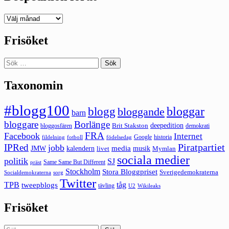
Deepedition
förut
Frisöket
Sök
efter:
Taxonomin
#blogg100
bloggar
blogg
bloggande
barn
bloggare
Borlänge
deepedition
Brit Stakston
bloggosfären
demokrati
FRA
Facebook
Internet
Google
historia
fildelning
fotboll
födelsedag
Piratpartiet
IPRed
jobb
kalendern
media
JMW
livet
musik
Mymlan
sociala medier
politik
SJ
Same Same But Different
präst
Stockholm
Stora Bloggpriset
Sverigedemokraterna
sorg
Socialdemokraterna
Twitter
TPB
tåg
tweepblogs
tävling
U2
Wikileaks
Frisöket
Sök