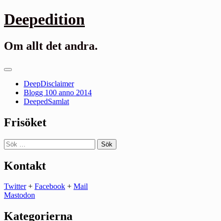
Gå
Deepedition
till
innehåll
Om allt det andra.
Primär
meny
DeepDisclaimer
Blogg 100 anno 2014
DeepedSamlat
Frisöket
Sök
efter:
Kontakt
Twitter
+
Facebook
+
Mail
Mastodon
Kategorierna