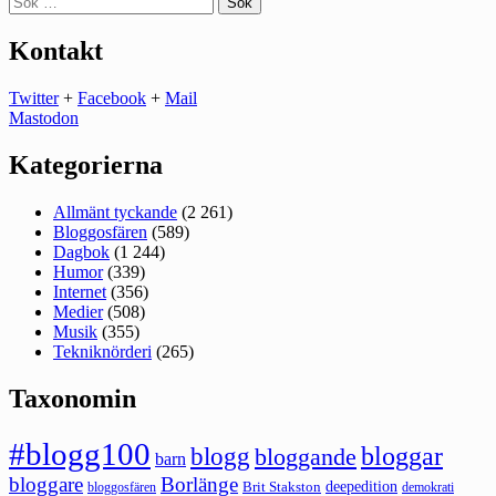
efter:
Kontakt
Twitter
+
Facebook
+
Mail
Mastodon
Kategorierna
Allmänt tyckande
(2 261)
Bloggosfären
(589)
Dagbok
(1 244)
Humor
(339)
Internet
(356)
Medier
(508)
Musik
(355)
Tekniknörderi
(265)
Taxonomin
#blogg100
bloggar
blogg
bloggande
barn
bloggare
Borlänge
deepedition
Brit Stakston
bloggosfären
demokrati