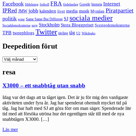
FRA
Facebook
Internet
Google
historia
fildelning
fotboll
födelsedag
Piratpartiet
IPRed
jobb
kalendern
media
JMW
livet
musik
Mymlan
sociala medier
politik
SJ
Same Same But Different
präst
Stockholm
Stora Bloggpriset
Sverigedemokraterna
sorg
Socialdemokraterna
Twitter
TPB
tåg
tweepblogs
tävling
U2
Wikileaks
Deepedition förut
Deepedition
förut
resa
X3000 – ett snabbtåg utan snabb
Idag var det dags att ta tåget igen. Det är ju för mig den vanligaste
aktiviteten under fyra år. Jag har spenderat ohemult mycket tid på
tåg. Jag har haft med SJ att göra förr om man säger. Spenderade lite
tid med att försöka utröna hur det egentligen står till med de nya
snabbtågen X3000. […]
"X3000
Läs mer
–