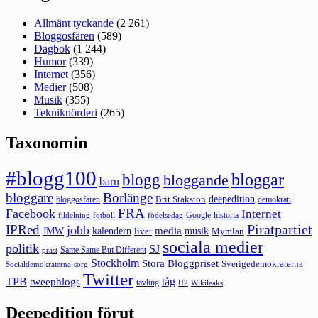
Allmänt tyckande
(2 261)
Bloggosfären
(589)
Dagbok
(1 244)
Humor
(339)
Internet
(356)
Medier
(508)
Musik
(355)
Tekniknörderi
(265)
Taxonomin
#blogg100
bloggar
blogg
bloggande
barn
bloggare
Borlänge
deepedition
Brit Stakston
bloggosfären
demokrati
FRA
Facebook
Internet
Google
historia
fildelning
fotboll
födelsedag
Piratpartiet
IPRed
jobb
kalendern
media
JMW
livet
musik
Mymlan
sociala medier
politik
SJ
Same Same But Different
präst
Stockholm
Stora Bloggpriset
Sverigedemokraterna
sorg
Socialdemokraterna
Twitter
TPB
tåg
tweepblogs
tävling
U2
Wikileaks
Deepedition förut