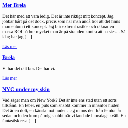
ett
Mer Brela
snabbtåg
utan
Det här med att vara ledig. Det är inte riktigt mitt koncept. Jag
snabb"
jobbar hårt på det dock, precis som när man ändå tror att det finns
momentum i ett koncept. Jag blir extremt rastlös och räknar en
massa ROI på hur mycket man är på stranden kontra att ha siesta. Så
idag har jag […]
"Mer
Läs mer
Brela"
Brela
Vi har det rätt bra. Det har vi.
"Brela"
Läs mer
NYC under my skin
Vad säger man om New York? Det är inte ens stad utan ett sorts
tillstånd. En feber, en puls som snabbt kommer in innanför huden.
Det är en doft, en känsla mot huden. Jag minns den från femton år
sedan och den kom på mig snabbt när vi landade i torsdags kväll. En
fantastisk resa […]