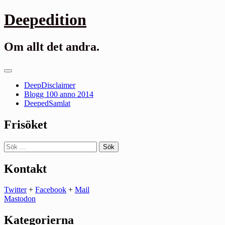
Gå
Deepedition
till
innehåll
Om allt det andra.
Primär
meny
DeepDisclaimer
Blogg 100 anno 2014
DeepedSamlat
Frisöket
Sök
efter:
Kontakt
Twitter
+
Facebook
+
Mail
Mastodon
Kategorierna