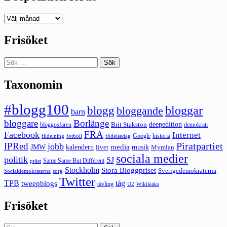
Deepedition
förut
Frisöket
Sök
efter:
Taxonomin
#blogg100
bloggar
blogg
bloggande
barn
bloggare
Borlänge
deepedition
Brit Stakston
bloggosfären
demokrati
FRA
Facebook
Internet
Google
historia
fildelning
fotboll
födelsedag
Piratpartiet
IPRed
jobb
kalendern
media
JMW
livet
musik
Mymlan
sociala medier
politik
SJ
Same Same But Different
präst
Stockholm
Stora Bloggpriset
Sverigedemokraterna
sorg
Socialdemokraterna
Twitter
TPB
tåg
tweepblogs
tävling
U2
Wikileaks
Frisöket
Sök