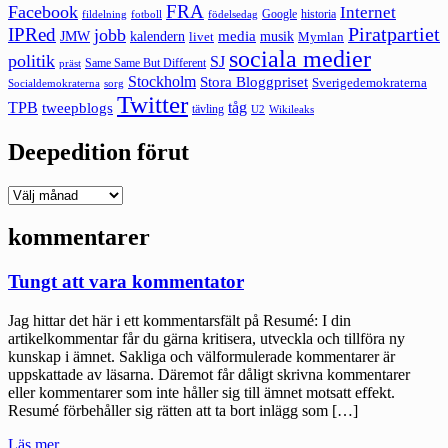
FRA
Facebook
Internet
Google
historia
fildelning
fotboll
födelsedag
Piratpartiet
IPRed
jobb
kalendern
media
JMW
livet
musik
Mymlan
sociala medier
politik
SJ
Same Same But Different
präst
Stockholm
Stora Bloggpriset
Sverigedemokraterna
sorg
Socialdemokraterna
Twitter
TPB
tåg
tweepblogs
tävling
U2
Wikileaks
Deepedition förut
Deepedition
förut
kommentarer
Tungt att vara kommentator
Jag hittar det här i ett kommentarsfält på Resumé: I din
artikelkommentar får du gärna kritisera, utveckla och tillföra ny
kunskap i ämnet. Sakliga och välformulerade kommentarer är
uppskattade av läsarna. Däremot får dåligt skrivna kommentarer
eller kommentarer som inte håller sig till ämnet motsatt effekt.
Resumé förbehåller sig rätten att ta bort inlägg som […]
"Tungt
Läs mer