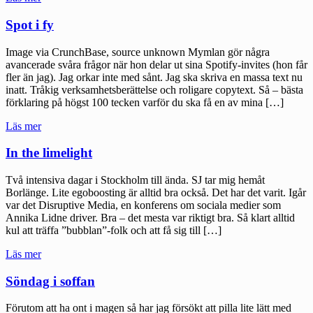
att
vara
Spot i fy
kommentator"
Image via CrunchBase, source unknown Mymlan gör några
avancerade svåra frågor när hon delar ut sina Spotify-invites (hon får
fler än jag). Jag orkar inte med sånt. Jag ska skriva en massa text nu
inatt. Tråkig verksamhetsberättelse och roligare copytext. Så – bästa
förklaring på högst 100 tecken varför du ska få en av mina […]
"Spot
Läs mer
i
fy"
In the limelight
Två intensiva dagar i Stockholm till ända. SJ tar mig hemåt
Borlänge. Lite egoboosting är alltid bra också. Det har det varit. Igår
var det Disruptive Media, en konferens om sociala medier som
Annika Lidne driver. Bra – det mesta var riktigt bra. Så klart alltid
kul att träffa ”bubblan”-folk och att få sig till […]
"In
Läs mer
the
limelight"
Söndag i soffan
Förutom att ha ont i magen så har jag försökt att pilla lite lätt med