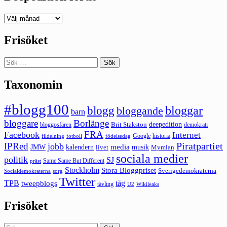
Deepedition
förut
Frisöket
Sök
efter:
Taxonomin
#blogg100
bloggar
blogg
bloggande
barn
bloggare
Borlänge
deepedition
Brit Stakston
bloggosfären
demokrati
FRA
Facebook
Internet
Google
historia
fildelning
fotboll
födelsedag
Piratpartiet
IPRed
jobb
kalendern
media
JMW
livet
musik
Mymlan
sociala medier
politik
SJ
Same Same But Different
präst
Stockholm
Stora Bloggpriset
Sverigedemokraterna
sorg
Socialdemokraterna
Twitter
TPB
tåg
tweepblogs
tävling
U2
Wikileaks
Frisöket
Sök