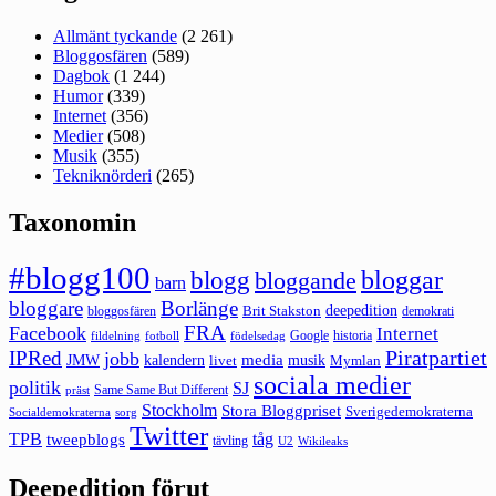
Allmänt tyckande
(2 261)
Bloggosfären
(589)
Dagbok
(1 244)
Humor
(339)
Internet
(356)
Medier
(508)
Musik
(355)
Tekniknörderi
(265)
Taxonomin
#blogg100
bloggar
blogg
bloggande
barn
bloggare
Borlänge
deepedition
Brit Stakston
bloggosfären
demokrati
FRA
Facebook
Internet
Google
historia
fildelning
fotboll
födelsedag
Piratpartiet
IPRed
jobb
kalendern
media
JMW
livet
musik
Mymlan
sociala medier
politik
SJ
Same Same But Different
präst
Stockholm
Stora Bloggpriset
Sverigedemokraterna
sorg
Socialdemokraterna
Twitter
TPB
tåg
tweepblogs
tävling
U2
Wikileaks
Deepedition förut