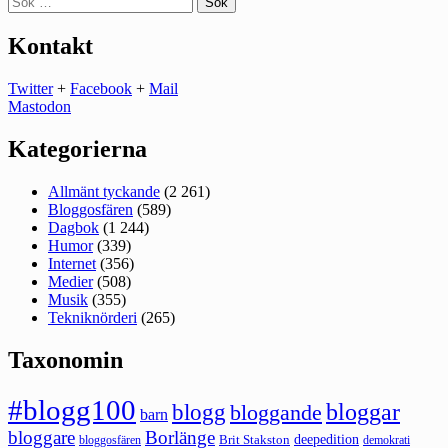
efter:
Kontakt
Twitter
+
Facebook
+
Mail
Mastodon
Kategorierna
Allmänt tyckande
(2 261)
Bloggosfären
(589)
Dagbok
(1 244)
Humor
(339)
Internet
(356)
Medier
(508)
Musik
(355)
Tekniknörderi
(265)
Taxonomin
#blogg100
bloggar
blogg
bloggande
barn
bloggare
Borlänge
deepedition
Brit Stakston
bloggosfären
demokrati