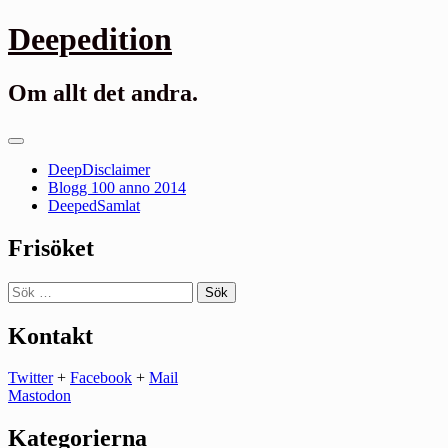
Gå
Deepedition
till
innehåll
Om allt det andra.
Primär
meny
DeepDisclaimer
Blogg 100 anno 2014
DeepedSamlat
Frisöket
Sök
efter:
Kontakt
Twitter
+
Facebook
+
Mail
Mastodon
Kategorierna