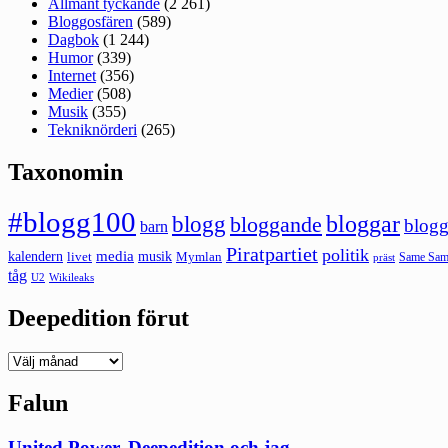
Allmänt tyckande
(2 261)
Bloggosfären
(589)
Dagbok
(1 244)
Humor
(339)
Internet
(356)
Medier
(508)
Musik
(355)
Tekniknörderi
(265)
Taxonomin
#blogg100
bloggar
blogg
bloggande
blogg
barn
Piratpartiet
politik
kalendern
media
livet
musik
Mymlan
Same Same
präst
tåg
U2
Wikileaks
Deepedition förut
Deepedition
förut
Falun
United Power, Deepedition och jag