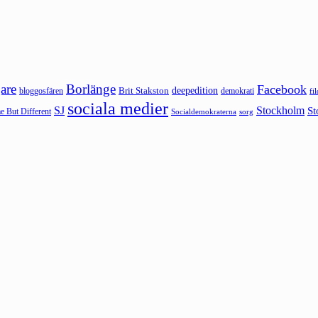
are
Borlänge
Facebook
deepedition
Brit Stakston
bloggosfären
demokrati
fi
sociala medier
SJ
Stockholm
St
 But Different
sorg
Socialdemokraterna