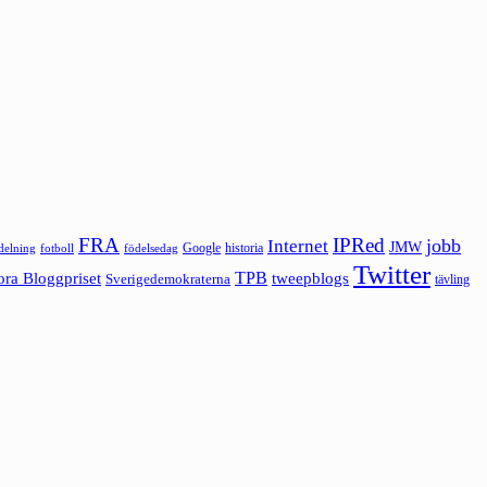
FRA
IPRed
jobb
Internet
JMW
Google
historia
ldelning
fotboll
födelsedag
Twitter
ora Bloggpriset
TPB
tweepblogs
Sverigedemokraterna
tävling