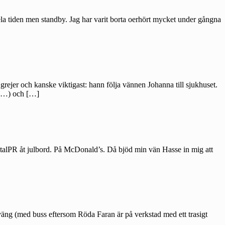
hela tiden men standby. Jag har varit borta oerhört mycket under gångna
grejer och kanske viktigast: hann följa vännen Johanna till sjukhuset.
te…) och […]
igitalPR åt julbord. På McDonald’s. Då bjöd min vän Hasse in mig att
sväng (med buss eftersom Röda Faran är på verkstad med ett trasigt