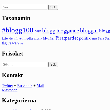
Sök
efter:
Taxonomin
#blogg100
bloggar
blogg
bloggande
blogg
barn
Piratpartiet
politik
kalendern
media
livet
musik
Mymlan
Same Same
präst
tåg
U2
Wikileaks
Frisöket
Sök
efter:
Kontakt
Twitter
+
Facebook
+
Mail
Mastodon
Kategorierna