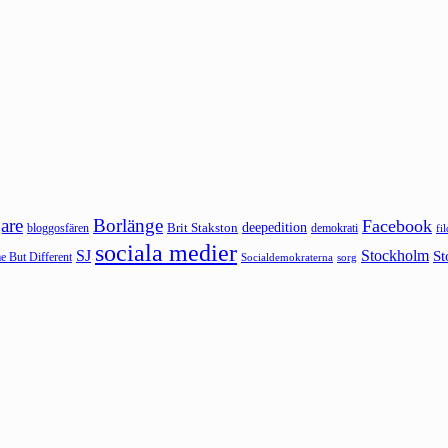
are
Borlänge
Facebook
deepedition
Brit Stakston
bloggosfären
demokrati
fi
sociala medier
SJ
Stockholm
St
 But Different
sorg
Socialdemokraterna