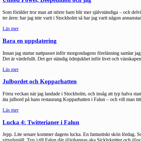
Som förälder tror man att större barn blir mer självständiga – och del
tre åren: har jag inte varit i Stockholm så har jag varit någon annanst
"United
Läs mer
Power,
Deepedition
Bara en uppdatering
och
jag"
Innan jag startar nattpasset inför morgondagens föreläsning samlar jag
Det är värdefullt. Det ger ständig ödmjukhet inför livet och vänsk
"Bara
Läs mer
en
uppdatering"
Julbordet och Kopparhatten
Förra veckan när jag landade i Stockholm, och insåg att typ halva stan
äta julbord på hans restaurang Kopparhatten i Falun – och vill man titt
"Julbordet
Läs mer
och
Kopparhatten"
Lucka 4: Twitterianer i Falun
Jepp. Lite senare kommer dagens lucka. En fantastiskt skön lördag. So
virvelspjäll. Typ.) till Falun där @johannas aka Sicklyknitter och @o