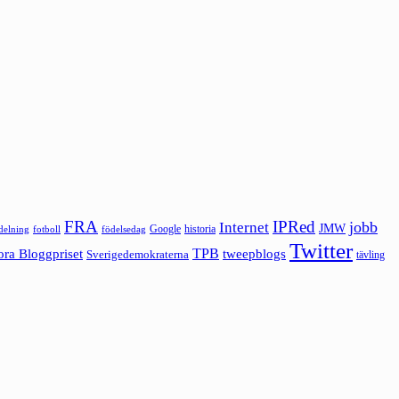
FRA
IPRed
jobb
Internet
JMW
Google
historia
ldelning
fotboll
födelsedag
Twitter
ora Bloggpriset
TPB
tweepblogs
Sverigedemokraterna
tävling