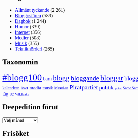
Allmänt tyckande
(2 261)
Bloggosfären
(589)
Dagbok
(1 244)
Humor
(339)
Internet
(356)
Medier
(508)
Musik
(355)
Tekniknörderi
(265)
Taxonomin
#blogg100
bloggar
blogg
bloggande
blogg
barn
Piratpartiet
politik
kalendern
media
livet
musik
Mymlan
Same Same
präst
tåg
U2
Wikileaks
Deepedition förut
Deepedition
förut
Frisöket