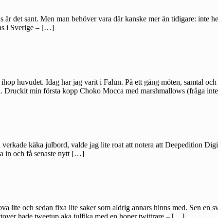
vis är det sant. Men man behöver vara där kanske mer än tidigare: inte 
ans i Sverige – […]
 ihop huvudet. Idag har jag varit i Falun. På ett gäng möten, samtal och 
apen. Druckit min första kopp Choko Mocca med marshmallows (fråga in
 verkade käka julbord, valde jag lite roat att notera att Deepedition D
a in och få senaste nytt […]
va lite och sedan fixa lite saker som aldrig annars hinns med. Sen en 
ctover hade tweetup aka julfika med en hoper twittrare – […]