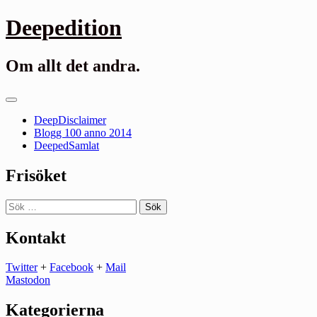
Gå
Deepedition
till
innehåll
Om allt det andra.
Primär
meny
DeepDisclaimer
Blogg 100 anno 2014
DeepedSamlat
Frisöket
Sök
efter:
Kontakt
Twitter
+
Facebook
+
Mail
Mastodon
Kategorierna