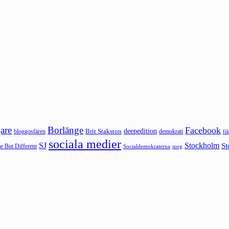
are
Borlänge
Facebook
deepedition
Brit Stakston
bloggosfären
demokrati
fi
sociala medier
SJ
Stockholm
St
 But Different
sorg
Socialdemokraterna