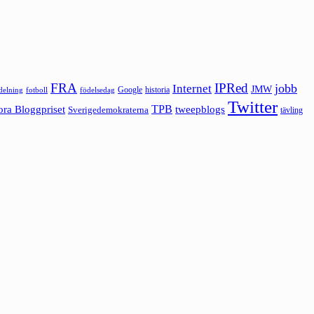
FRA
IPRed
jobb
Internet
JMW
Google
historia
ldelning
fotboll
födelsedag
Twitter
ora Bloggpriset
TPB
tweepblogs
Sverigedemokraterna
tävling