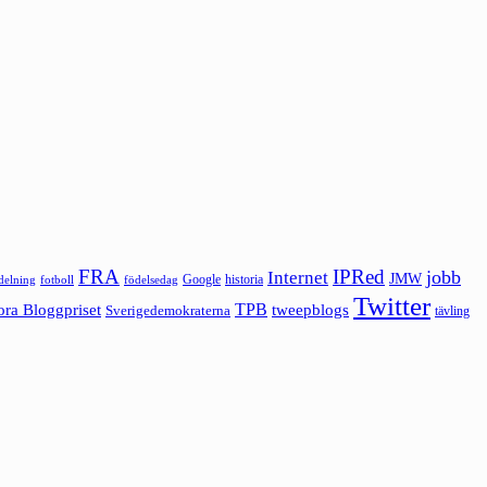
FRA
IPRed
jobb
Internet
JMW
Google
historia
ldelning
fotboll
födelsedag
Twitter
ora Bloggpriset
TPB
tweepblogs
Sverigedemokraterna
tävling