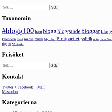
Sök
efter:
Taxonomin
#blogg100
bloggar
blogg
bloggande
blogg
barn
Piratpartiet
politik
kalendern
media
livet
musik
Mymlan
Same Same
präst
tåg
U2
Wikileaks
Frisöket
Sök
efter:
Kontakt
Twitter
+
Facebook
+
Mail
Mastodon
Kategorierna