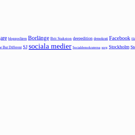
are
Borlänge
Facebook
deepedition
Brit Stakston
bloggosfären
demokrati
fi
sociala medier
SJ
Stockholm
St
 But Different
sorg
Socialdemokraterna