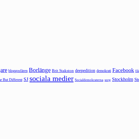
are
Borlänge
Facebook
deepedition
Brit Stakston
bloggosfären
demokrati
fi
sociala medier
SJ
Stockholm
St
 But Different
sorg
Socialdemokraterna