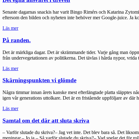
Senaste dagarnas snackis har varit Bingo Rimérs och Katarina Zytomiers
eftersom den bilden och nyheten inte behöver mer Google-juice. Ja k
"Det
Läs mer
egna
ansvaret
På randen.
i
dreven"
Det är märkliga dagar. Det är skrämmande tider. Varje gång man öppnar
från undervegetationen av politikerna. Det tävlas i hårda nypor, vrida 
"På
Läs mer
randen."
Skärningspunkten vi glömde
Några timmar innan årets kanske mest efterlängtade platta släpptes nå
igen vår generations uttolkare. Det är en fristående uppföljare av där 
"Skärningspunkten
Läs mer
vi
glömde"
Samtal om det där att sluta skriva
– Varför slutade du skriva?– Jag vet inte. Det blev bara så. Det liksom 
meningar.– Jo ja.– Så varför slutade du skriva?– Vad spelar det för ro