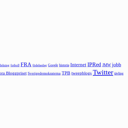
FRA
IPRed
jobb
Internet
JMW
Google
historia
ldelning
fotboll
födelsedag
Twitter
ora Bloggpriset
TPB
tweepblogs
Sverigedemokraterna
tävling