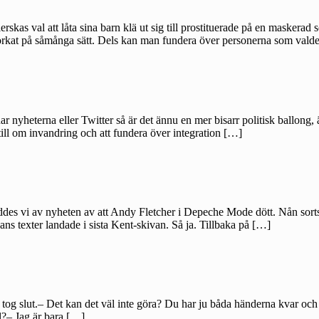
kas val att låta sina barn klä ut sig till prostituerade på en maskerad 
orkat på såmånga sätt. Dels kan man fundera över personerna som vald
 nyheterna eller Twitter så är det ännu en mer bisarr politisk ballong,
till om invandring och att fundera över integration […]
ddes vi av nyheten av att Andy Fletcher i Depeche Mode dött. Nån sorts 
hans texter landade i sista Kent-skivan. Så ja. Tillbaka på […]
tog slut.– Det kan det väl inte göra? Du har ju båda händerna kvar och åt
ll?– Jag är bara […]