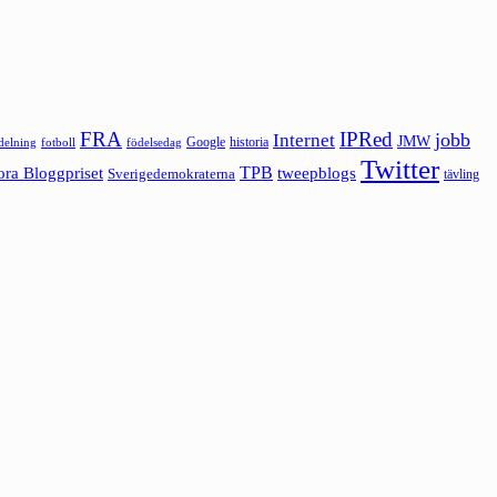
FRA
IPRed
jobb
Internet
JMW
Google
historia
ldelning
fotboll
födelsedag
Twitter
ora Bloggpriset
TPB
tweepblogs
Sverigedemokraterna
tävling