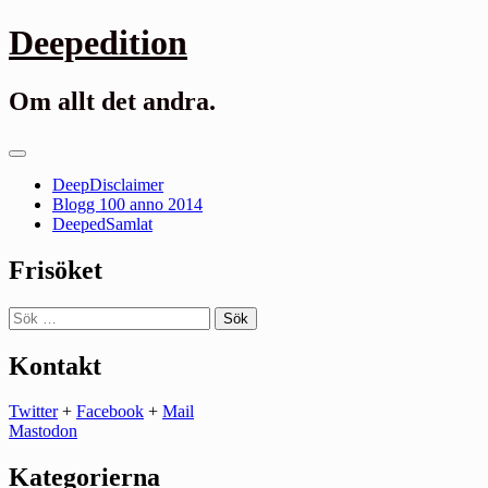
Gå
Deepedition
till
innehåll
Om allt det andra.
Primär
meny
DeepDisclaimer
Blogg 100 anno 2014
DeepedSamlat
Frisöket
Sök
efter:
Kontakt
Twitter
+
Facebook
+
Mail
Mastodon
Kategorierna