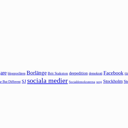
are
Borlänge
Facebook
deepedition
Brit Stakston
bloggosfären
demokrati
fi
sociala medier
SJ
Stockholm
St
 But Different
sorg
Socialdemokraterna