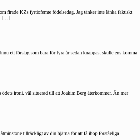
som firade KZs fyrtiofemte födelsedag. Jag tänker inte länka faktiskt
e […]
 ännu ett förslag som bara för fyra år sedan knappast skulle ens komma
ödets ironi, väl situerad till att Joakim Berg återkommer. Än mer
minstone tillräckligt av din hjärna för att få ihop förståeliga