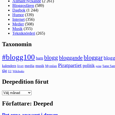
Allmänt tyckande
(2 261)
Bloggosfären
(589)
Dagbok
(1 244)
Humor
(339)
Internet
(356)
Medier
(508)
Musik
(355)
Tekniknörderi
(265)
Taxonomin
#blogg100
bloggar
blogg
bloggande
blogg
barn
Piratpartiet
politik
kalendern
media
livet
musik
Mymlan
Same Same
präst
tåg
U2
Wikileaks
Deepedition förut
Deepedition
förut
Författare:
Deeped
Det egna ansvaret i dreven