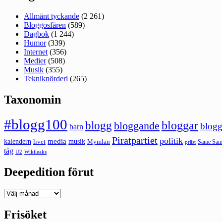
Allmänt tyckande
(2 261)
Bloggosfären
(589)
Dagbok
(1 244)
Humor
(339)
Internet
(356)
Medier
(508)
Musik
(355)
Tekniknörderi
(265)
Taxonomin
#blogg100
bloggar
blogg
bloggande
blogg
barn
Piratpartiet
politik
kalendern
media
livet
musik
Mymlan
Same Same
präst
tåg
U2
Wikileaks
Deepedition förut
Deepedition
förut
Frisöket