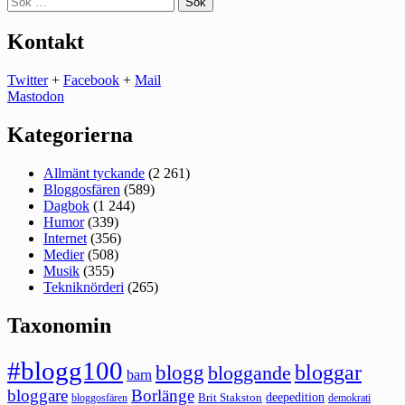
efter:
Kontakt
Twitter
+
Facebook
+
Mail
Mastodon
Kategorierna
Allmänt tyckande
(2 261)
Bloggosfären
(589)
Dagbok
(1 244)
Humor
(339)
Internet
(356)
Medier
(508)
Musik
(355)
Tekniknörderi
(265)
Taxonomin
#blogg100
bloggar
blogg
bloggande
barn
bloggare
Borlänge
deepedition
Brit Stakston
bloggosfären
demokrati