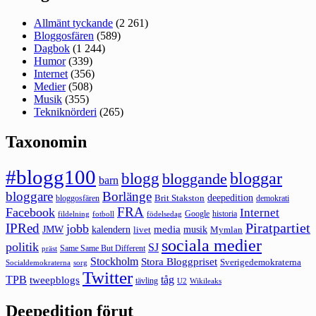
Allmänt tyckande
(2 261)
Bloggosfären
(589)
Dagbok
(1 244)
Humor
(339)
Internet
(356)
Medier
(508)
Musik
(355)
Tekniknörderi
(265)
Taxonomin
#blogg100
bloggar
blogg
bloggande
barn
bloggare
Borlänge
deepedition
Brit Stakston
bloggosfären
demokrati
FRA
Facebook
Internet
Google
historia
fildelning
fotboll
födelsedag
Piratpartiet
IPRed
jobb
kalendern
media
JMW
livet
musik
Mymlan
sociala medier
politik
SJ
Same Same But Different
präst
Stockholm
Stora Bloggpriset
Sverigedemokraterna
sorg
Socialdemokraterna
Twitter
TPB
tåg
tweepblogs
tävling
U2
Wikileaks
Deepedition förut