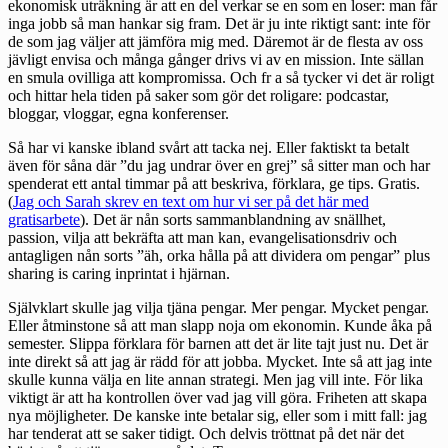
ekonomisk uträkning är att en del verkar se en som en loser: man får
inga jobb så man hankar sig fram. Det är ju inte riktigt sant: inte för
de som jag väljer att jämföra mig med. Däremot är de flesta av oss
jävligt envisa och många gånger drivs vi av en mission. Inte sällan
en smula ovilliga att kompromissa. Och fr a så tycker vi det är roligt
och hittar hela tiden på saker som gör det roligare: podcastar,
bloggar, vloggar, egna konferenser.
Så har vi kanske ibland svårt att tacka nej. Eller faktiskt ta betalt
även för såna där ”du jag undrar över en grej” så sitter man och har
spenderat ett antal timmar på att beskriva, förklara, ge tips. Gratis.
(
Jag och Sarah skrev en text om hur vi ser på det här med
gratisarbete
). Det är nån sorts sammanblandning av snällhet,
passion, vilja att bekräfta att man kan, evangelisationsdriv och
antagligen nån sorts ”äh, orka hålla på att dividera om pengar” plus
sharing is caring inprintat i hjärnan.
Självklart skulle jag vilja tjäna pengar. Mer pengar. Mycket pengar.
Eller åtminstone så att man slapp noja om ekonomin. Kunde åka på
semester. Slippa förklara för barnen att det är lite tajt just nu. Det är
inte direkt så att jag är rädd för att jobba. Mycket. Inte så att jag inte
skulle kunna välja en lite annan strategi. Men jag vill inte. För lika
viktigt är att ha kontrollen över vad jag vill göra. Friheten att skapa
nya möjligheter. De kanske inte betalar sig, eller som i mitt fall: jag
har tenderat att se saker tidigt. Och delvis tröttnat på det när det