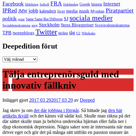
FRA
Facebook
Internet
Google
historia
fildelning
fotboll
födelsedag
Piratpartiet
IPRed
jobb
kalendern
media
JMW
livet
musik
Mymlan
sociala medier
politik
SJ
Same Same But Different
präst
Stockholm
Stora Bloggpriset
Sverigedemokraterna
sorg
Socialdemokraterna
Twitter
TPB
tåg
tweepblogs
tävling
U2
Wikileaks
Deepedition förut
Deepedition
förut
Tälja entreprenörsguld med
innovativ fällkniv
Inlägget gjort
2017 03 29
2017 03 29
av
Deeped
Jag skrev ju om
det där jobbiga i förrgår
. Så hittade jag
den här
artikeln ikväll
och det känns väl sådär kul. Skulle man räkna på det
där sättet skulle man ju behöva undersöka hjärnan eller falla ner i
djup ekonomisk depression. Nägra saker som är intressanta när man
driver eget och gör det på många sätt utifrån en passion snarare än