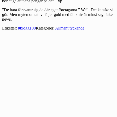
börjat gå att tjäna pengar på det. Typ.
”De bara försvarar sig de där egenföretagarna.” Well. Det kanske vi
gör. Men myten om att vi täljer guld med fällkniv är minst sagt fake
news.
Etiketter:
#blogg100
Kategorier:
Allmänt tyckande