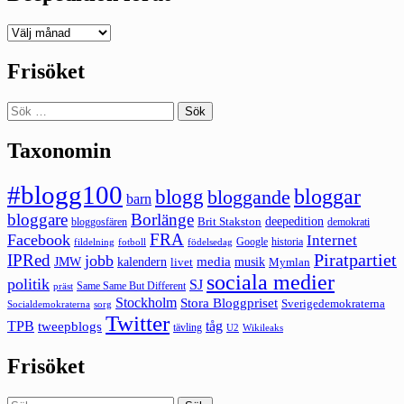
Deepedition
förut
Frisöket
Sök
efter:
Taxonomin
#blogg100
bloggar
blogg
bloggande
barn
bloggare
Borlänge
deepedition
Brit Stakston
bloggosfären
demokrati
FRA
Facebook
Internet
Google
historia
fildelning
fotboll
födelsedag
Piratpartiet
IPRed
jobb
kalendern
media
JMW
livet
musik
Mymlan
sociala medier
politik
SJ
Same Same But Different
präst
Stockholm
Stora Bloggpriset
Sverigedemokraterna
sorg
Socialdemokraterna
Twitter
TPB
tåg
tweepblogs
tävling
U2
Wikileaks
Frisöket
Sök