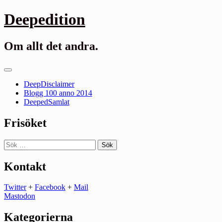
Gå
Deepedition
till
innehåll
Om allt det andra.
Primär
meny
DeepDisclaimer
Blogg 100 anno 2014
DeepedSamlat
Frisöket
Sök
efter:
Kontakt
Twitter
+
Facebook
+
Mail
Mastodon
Kategorierna