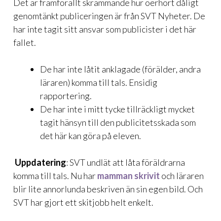
Det är framförallt skrämmande hur oerhört dåligt
genomtänkt publiceringen är från SVT Nyheter. De
har inte tagit sitt ansvar som publicister i det här
fallet.
De har inte låtit anklagade (förälder, andra
läraren) komma till tals. Ensidig
rapportering.
De har inte i mitt tycke tillräckligt mycket
tagit hänsyn till den publicitetsskada som
det här kan göra på eleven.
Uppdatering
: SVT undlät att låta föräldrarna
komma till tals. Nu har
mamman skrivit
och läraren
blir lite annorlunda beskriven än sin egen bild. Och
SVT har gjort ett skitjobb helt enkelt.