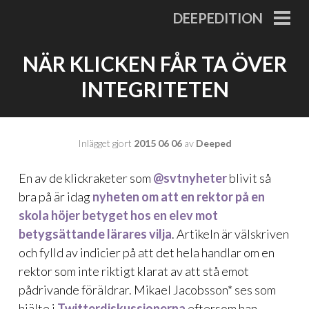
Gå
DEEPEDITION
till
PRI
MEN
innehåll
NÄR KLICKEN FÅR TA ÖVER
INTEGRITETEN
Inlägget gjort
2015 06 06
av
Deeped
En av de klickraketer som
@svtnyheter
blivit så
bra på är idag
nyheten om att en rektor på en
skola höjer betyget hos en elev mot
betygsättande lärares vilja
. Artikeln är välskriven
och fylld av indicier på att det hela handlar om en
rektor som inte riktigt klarat av att stå emot
pådrivande föräldrar. Mikael Jacobsson* ses som
hjälte i
Twitterdiskussionerna
eftersom han