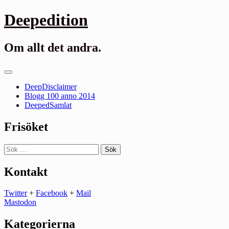
Gå
Deepedition
till
innehåll
Om allt det andra.
Primär
meny
DeepDisclaimer
Blogg 100 anno 2014
DeepedSamlat
Frisöket
Sök
efter:
Kontakt
Twitter
+
Facebook
+
Mail
Mastodon
Kategorierna