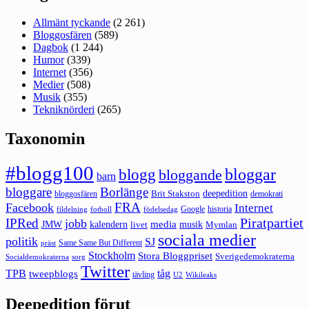
Allmänt tyckande
(2 261)
Bloggosfären
(589)
Dagbok
(1 244)
Humor
(339)
Internet
(356)
Medier
(508)
Musik
(355)
Tekniknörderi
(265)
Taxonomin
#blogg100
bloggar
blogg
bloggande
barn
bloggare
Borlänge
deepedition
Brit Stakston
bloggosfären
demokrati
FRA
Facebook
Internet
Google
historia
fildelning
fotboll
födelsedag
Piratpartiet
IPRed
jobb
kalendern
media
JMW
livet
musik
Mymlan
sociala medier
politik
SJ
Same Same But Different
präst
Stockholm
Stora Bloggpriset
Sverigedemokraterna
sorg
Socialdemokraterna
Twitter
TPB
tåg
tweepblogs
tävling
U2
Wikileaks
Deepedition förut