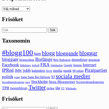
Deepedition
förut
Frisöket
Sök
efter:
Taxonomin
#blogg100
bloggar
blogg
bloggande
barn
bloggare
Borlänge
deepedition
Brit Stakston
bloggosfären
demokrati
FRA
Facebook
Internet
Google
historia
fildelning
fotboll
födelsedag
Piratpartiet
IPRed
jobb
kalendern
media
JMW
livet
musik
Mymlan
sociala medier
politik
SJ
Same Same But Different
präst
Stockholm
Stora Bloggpriset
Sverigedemokraterna
sorg
Socialdemokraterna
Twitter
TPB
tåg
tweepblogs
tävling
U2
Wikileaks
Frisöket
Sök