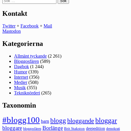
efter:
Kontakt
Twitter
+
Facebook
+
Mail
Mastodon
Kategorierna
Allmänt tyckande
(2 261)
Bloggosfären
(589)
Dagbok
(1 244)
Humor
(339)
Internet
(356)
Medier
(508)
Musik
(355)
Tekniknörderi
(265)
Taxonomin
#blogg100
bloggar
blogg
bloggande
barn
bloggare
Borlänge
deepedition
Brit Stakston
bloggosfären
demokrati