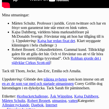
Mina utmaningar:
Mårten Schultz. Professor i juridik. Grym twittrare och har en
frisyr som garanterat inte står emot en hink vatten.
Kajsa Dahlberg, världens bästa marknadsförare på
McDonalds Sverige. Förväntar mig att hon har tillgång till is
:).
Uppdatering
:
Kajsa har redan fixat det
. Klart snyggaste
klänningen i hela challenge :)
Robert Bronett. Cirkusdirektören. Gammal kund. Tillräckligt
galen för att gilla det här. Och vi förväntar oss att vi får höra
”stöörrsta möööjliiga tyyystnad”. Och
Robban gjorde det i
självklar Cirkus Scott-stil
!
Tack till Thom, Jocke, Jan-Eric, Emilia och Amalia.
Uppdatering
: Glömde den
tråkiga nyheten
som kom imorse om att
en av de som var med och startade utmaningen
Corey Griffin dog
häromdagen i en dykolycka. Tack Sarah för påminnelsen.
Etiketter:
#icebucketchallenge
,
Åsk Wäppling
,
Kajsa Dahlberg
,
Mårten Schultz
,
Robert Bronett
,
utmaning
,
vatten
Kategorier:
Allmänt tyckande
,
Dagbok
,
Internet