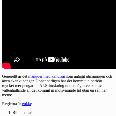
Generellt är det
mängder med kändisar
som antagit utmaningen och
även skänkt pengar. Uppenbarligen har det kommit in oerhört
mycket mer pengar till ALS-forskning under några veckor av
vattenhällande än det kommit in motsvarande tid utan en sån här
meme.
Reglerna är
enkla
:
Bli utmanad.