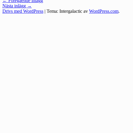
Inläggsnavigering
←
Föregående inlägg
Nästa inlägg
→
Drivs med WordPress
|
Tema: Intergalactic av
WordPress.com
.