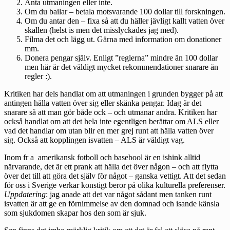
Anta utmaningen eller inte.
Om du bailar – betala motsvarande 100 dollar till forskningen.
Om du antar den – fixa så att du häller jävligt kallt vatten över
skallen (helst is men det misslyckades jag med).
Filma det och lägg ut. Gärna med information om donationer
mm.
Donera pengar själv. Enligt ”reglerna” mindre än 100 dollar
men här är det väldigt mycket rekommendationer snarare än
regler :).
Kritiken har dels handlat om att utmaningen i grunden bygger på att
antingen hälla vatten över sig eller skänka pengar. Idag är det
snarare så att man gör både ock – och utmanar andra. Kritiken har
också handlat om att det hela inte egentligen berättar om ALS eller
vad det handlar om utan blir en mer grej runt att hälla vatten över
sig. Också att kopplingen isvatten – ALS är väldigt vag.
Inom fr a amerikansk fotboll och basebool är en ishink alltid
närvarande, det är ett prank att hälla det över någon – och att flytta
över det till att göra det själv för något – ganska vettigt. Att det sedan
för oss i Sverige verkar konstigt beror på olika kulturella preferenser.
Uppdatering
: jag anade att det var något sådant men tanken runt
isvatten är att ge en förnimmelse av den domnad och isande känsla
som sjukdomen skapar hos den som är sjuk.