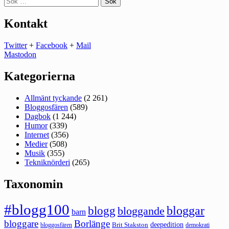
efter:
Kontakt
Twitter
+
Facebook
+
Mail
Mastodon
Kategorierna
Allmänt tyckande
(2 261)
Bloggosfären
(589)
Dagbok
(1 244)
Humor
(339)
Internet
(356)
Medier
(508)
Musik
(355)
Tekniknörderi
(265)
Taxonomin
#blogg100
bloggar
blogg
bloggande
barn
bloggare
Borlänge
deepedition
Brit Stakston
bloggosfären
demokrati