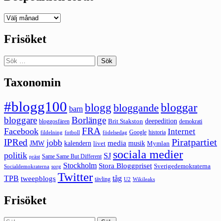
Deepedition
förut
Frisöket
Sök
efter:
Taxonomin
#blogg100
bloggar
blogg
bloggande
barn
bloggare
Borlänge
deepedition
Brit Stakston
bloggosfären
demokrati
FRA
Facebook
Internet
Google
historia
fildelning
fotboll
födelsedag
Piratpartiet
IPRed
jobb
kalendern
media
JMW
livet
musik
Mymlan
sociala medier
politik
SJ
Same Same But Different
präst
Stockholm
Stora Bloggpriset
Sverigedemokraterna
sorg
Socialdemokraterna
Twitter
TPB
tåg
tweepblogs
tävling
U2
Wikileaks
Frisöket
Sök