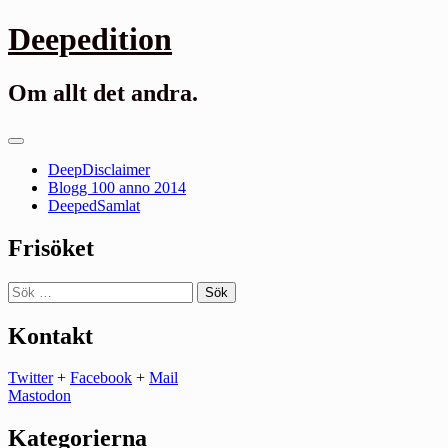
Gå
Deepedition
till
innehåll
Om allt det andra.
Primär
meny
DeepDisclaimer
Blogg 100 anno 2014
DeepedSamlat
Frisöket
Sök
efter:
Kontakt
Twitter
+
Facebook
+
Mail
Mastodon
Kategorierna