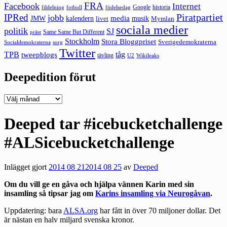
FRA
Facebook
Internet
Google
historia
fildelning
fotboll
födelsedag
Piratpartiet
IPRed
jobb
kalendern
media
JMW
livet
musik
Mymlan
sociala medier
politik
SJ
Same Same But Different
präst
Stockholm
Stora Bloggpriset
Sverigedemokraterna
sorg
Socialdemokraterna
Twitter
TPB
tåg
tweepblogs
tävling
U2
Wikileaks
Deepedition förut
Deepedition
förut
Deeped tar #icebucketchallenge
#ALSicebucketchallenge
Inlägget gjort
2014 08 21
2014 08 25
av
Deeped
Om du vill ge en gåva och hjälpa vännen Karin med sin
insamling så tipsar jag om
Karins insamling via Neurogåvan
.
Uppdatering: bara
ALSA.org
har fått in över 70 miljoner dollar. Det
är nästan en halv miljard svenska kronor.