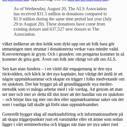
As of Wednesday, August 20, The ALS Association
has received $31.5 million in donations compared to
$1.9 million during the same time period last year (July
29 to August 20). These donations have come from
existing donors and 637,527 new donors to The
Association.
vilket indikerar att den kritik som dykt upp om att folk bara gör
utmaningen men struntar i donationerna verkar vara mindre valid.
Konverteringen är grym. Och i grunden: om pengarna kommer in så
kommer de göra gott. Även om folk inte riktigt vet allt om ALS.
Sen kan man fundera – i en värld där engagemang är den nya
räckvidden, och klick är det nya kapitalet, hur viktigt det ändå är att
någon uppmärksammar och skapar en trigger i folks medvetande om
en sjukdom. Det här bygger på all grundläggande nya medier-
metodik som vi många arbetar med i vår vardag. Att genom att man
ser mer och mer av detta till slut inser att det handlar om en sjukdom
– och börjar lära sig mer om den eller uppmärksammar saker om det
som i vanliga fall skulle gå förbi utan uppmärksamhet.
Generellt bygger idag all marknadsföring och informationsarbete på
att skapa triggerpunkter runt ett varumärke eller ett ämne som sedan
ligger i vårt semimedvetna och triggas när man ser nya saker runt