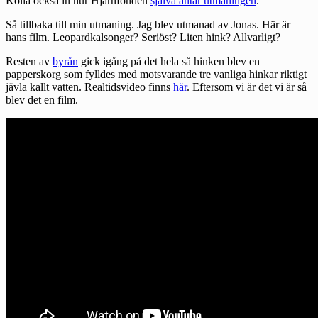
Kolla också in hur Hjärnfonden
själva antar utmaningen
.
Så tillbaka till min utmaning. Jag blev utmanad av Jonas. Här är
hans film. Leopardkalsonger? Seriöst? Liten hink? Allvarligt?
Resten av
byrån
gick igång på det hela så hinken blev en
papperskorg som fylldes med motsvarande tre vanliga hinkar riktigt
jävla kallt vatten. Realtidsvideo finns
här
. Eftersom vi är det vi är så
blev det en film.