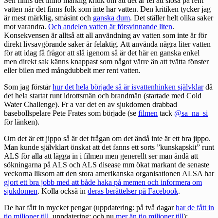
Sen finns det imho märklig kritik om att det är fel att slösa på rent
vatten när det finns folk som inte har vatten. Den kritiken tycker jag
är mest märklig, småsint och
ganska dum
. Det ställer helt olika saker
mot varandra.
Och andelen vatten är försvinnande liten
.
Konsekvensen är alltså att all användning av vatten som inte är för
direkt livsavgörande saker är felaktig. Att använda några liter vatten
för att idag få frågor att slå igenom så är det här en ganska enkel
men direkt sak känns knappast som något värre än att tvätta fönster
eller bilen med mångdubbelt mer rent vatten.
Som jag förstår
hur det hela började så är isvattenhinken självklar
då
det hela startat runt idrottsmän och brandmän (startade med Cold
Water Challenge). Fr a var det en av sjukdomen drabbad
basebollspelare Pete Frates som började (se
filmen
tack
@sa_na_si
för länken).
Om det är ett jippo så är det frågan om det ändå inte är ett bra jippo.
Man kunde självklart önskat att det fanns ett sorts ”kunskapskit” runt
ALS för alla att lägga in i filmen men generellt ser man ändå att
sökningarna på ALS och ALS disease mm ökat markant de senaste
veckorna liksom att den stora amerikanska organisationen ALSA har
gjort ett bra jobb med att både haka på memen och informera om
sjukdomen
. Kolla också in
deras berättelser på Facebook
.
De har fått in mycket pengar (uppdatering: på två dagar
har de fått in
tio miljoner till
, uppdatering: och nu
mer än tio miljoner till
):