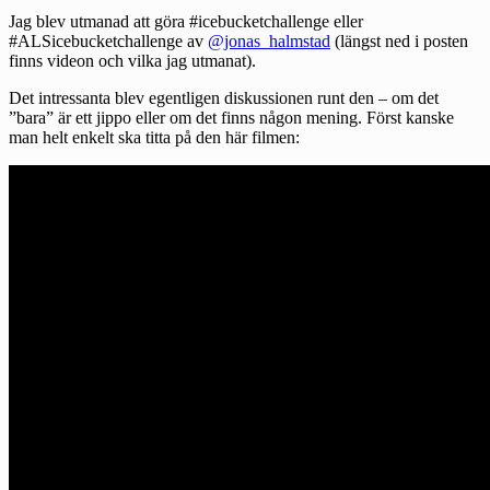
Jag blev utmanad att göra #icebucketchallenge eller
#ALSicebucketchallenge av
@jonas_halmstad
(längst ned i posten
finns videon och vilka jag utmanat).
Det intressanta blev egentligen diskussionen runt den – om det
”bara” är ett jippo eller om det finns någon mening. Först kanske
man helt enkelt ska titta på den här filmen: