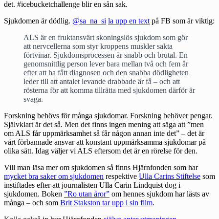
det. #icebucketchallenge blir en sån sak.
Sjukdomen är dödlig.
@sa_na_si
la upp en text
på FB som är viktig:
ALS är en fruktansvärt skoningslös sjukdom som gör
att nervcellerna som styr kroppens muskler sakta
förtvinar. Sjukdomsprocessen är snabb och brutal. En
genomsnittlig person
lever bara mellan två och fem år
efter att ha fått diagnosen och den snabba dödligheten
leder till att antalet levande drabbade är få – och att
rösterna för att komma tillrätta med sjukdomen därför är
svaga.
Forskning behövs för många sjukdomar. Forskning behöver pengar.
Självklart är det så. Men det finns ingen mening att säga att ”men
om ALS får uppmärksamhet så får någon annan inte det” – det är
vårt förbannade ansvar att konstant uppmärksamma sjukdomar på
olika sätt. Idag väljer vi ALS eftersom det är en rörelse för den.
Vill man läsa mer om sjukdomen så finns Hjärnfonden som har
mycket bra saker om sjukdomen
respektive
Ulla Carins Stiftelse
som
instiftades efter att journalisten Ulla Carin Lindquist dog i
sjukdomen. Boken
”Ro utan åror”
om hennes sjukdom har lästs av
många – och som
Brit Stakston tar upp i sin film
.