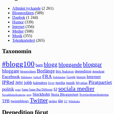
Allmänt tyckande
(2 261)
Bloggosfären
(589)
Dagbok
(1 244)
Humor
(339)
Internet
(356)
Medier
(508)
Musik
(355)
Tekniknörderi
(265)
Taxonomin
#blogg100
bloggar
blogg
bloggande
barn
bloggare
Borlänge
deepedition
Brit Stakston
bloggosfären
demokrati
FRA
Facebook
Internet
Google
historia
fildelning
fotboll
födelsedag
Piratpartiet
IPRed
jobb
kalendern
media
JMW
livet
musik
Mymlan
sociala medier
politik
SJ
Same Same But Different
präst
Stockholm
Stora Bloggpriset
Sverigedemokraterna
sorg
Socialdemokraterna
Twitter
TPB
tåg
tweepblogs
tävling
U2
Wikileaks
Deepedition förut