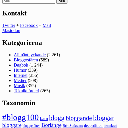
efter:
Kontakt
Twitter
+
Facebook
+
Mail
Mastodon
Kategorierna
Allmänt tyckande
(2 261)
Bloggosfären
(589)
Dagbok
(1 244)
Humor
(339)
Internet
(356)
Medier
(508)
Musik
(355)
Tekniknörderi
(265)
Taxonomin
#blogg100
bloggar
blogg
bloggande
barn
bloggare
Borlänge
deepedition
Brit Stakston
bloggosfären
demokrati