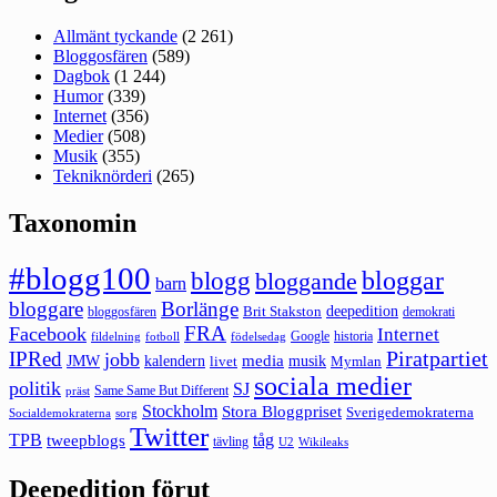
Allmänt tyckande
(2 261)
Bloggosfären
(589)
Dagbok
(1 244)
Humor
(339)
Internet
(356)
Medier
(508)
Musik
(355)
Tekniknörderi
(265)
Taxonomin
#blogg100
bloggar
blogg
bloggande
barn
bloggare
Borlänge
deepedition
Brit Stakston
bloggosfären
demokrati
FRA
Facebook
Internet
Google
historia
fildelning
fotboll
födelsedag
Piratpartiet
IPRed
jobb
kalendern
media
JMW
livet
musik
Mymlan
sociala medier
politik
SJ
Same Same But Different
präst
Stockholm
Stora Bloggpriset
Sverigedemokraterna
sorg
Socialdemokraterna
Twitter
TPB
tåg
tweepblogs
tävling
U2
Wikileaks
Deepedition förut