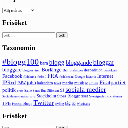
Deepedition
förut
Frisöket
Sök
efter:
Taxonomin
#blogg100
bloggar
blogg
bloggande
barn
bloggare
Borlänge
deepedition
Brit Stakston
bloggosfären
demokrati
FRA
Facebook
Internet
Google
historia
fildelning
fotboll
födelsedag
Piratpartiet
IPRed
jobb
kalendern
media
JMW
livet
musik
Mymlan
sociala medier
politik
SJ
Same Same But Different
präst
Stockholm
Stora Bloggpriset
Sverigedemokraterna
sorg
Socialdemokraterna
Twitter
TPB
tåg
tweepblogs
tävling
U2
Wikileaks
Frisöket
Sök