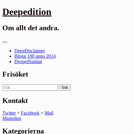
Gå
Deepedition
till
innehåll
Om allt det andra.
Primär
meny
DeepDisclaimer
Blogg 100 anno 2014
DeepedSamlat
Frisöket
Sök
efter:
Kontakt
Twitter
+
Facebook
+
Mail
Mastodon
Kategorierna