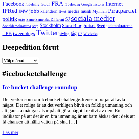
FRA
Facebook
Internet
Google
historia
fildelning
fotboll
födelsedag
Piratpartiet
IPRed
jobb
kalendern
media
JMW
livet
musik
Mymlan
sociala medier
politik
SJ
Same Same But Different
präst
Stockholm
Stora Bloggpriset
Sverigedemokraterna
sorg
Socialdemokraterna
Twitter
TPB
tåg
tweepblogs
tävling
U2
Wikileaks
Deepedition förut
Deepedition
förut
#icebucketchallenge
Ice bucket challenge roundup
Det verkar som om Icebucket challenge-frenesin börjar att avta
något. Det roliga är att det verkligen blivit en folklig utmaning och
att ganska många satsar på att göra något kreativt av den. En
indikator på att det är en bra utmaning är att barn älskar den: dels att
få chansen att hälla vatten på sina […]
"Ice
Läs mer
bucket