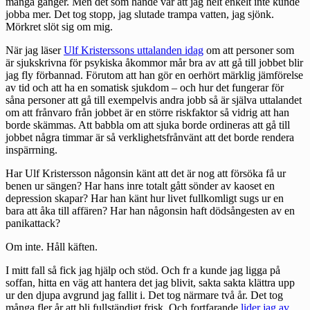
många gånger. Men det som hände var att jag helt enkelt inte kunde
jobba mer. Det tog stopp, jag slutade trampa vatten, jag sjönk.
Mörkret slöt sig om mig.
När jag läser
Ulf Kristerssons uttalanden idag
om att personer som
är sjukskrivna för psykiska åkommor mår bra av att gå till jobbet blir
jag fly förbannad. Förutom att han gör en oerhört märklig jämförelse
av tid och att ha en somatisk sjukdom – och hur det fungerar för
såna personer att gå till exempelvis andra jobb så är själva uttalandet
om att frånvaro från jobbet är en större riskfaktor så vidrig att han
borde skämmas. Att babbla om att sjuka borde ordineras att gå till
jobbet några timmar är så verklighetsfrånvänt att det borde rendera
inspärrning.
Har Ulf Kristersson någonsin känt att det är nog att försöka få ur
benen ur sängen? Har hans inre totalt gått sönder av kaoset en
depression skapar? Har han känt hur livet fullkomligt sugs ur en
bara att åka till affären? Har han någonsin haft dödsångesten av en
panikattack?
Om inte. Håll käften.
I mitt fall så fick jag hjälp och stöd. Och fr a kunde jag ligga på
soffan, hitta en väg att hantera det jag blivit, sakta sakta klättra upp
ur den djupa avgrund jag fallit i. Det tog närmare två år. Det tog
många fler år att bli fullständigt frisk. Och fortfarande
lider jag av