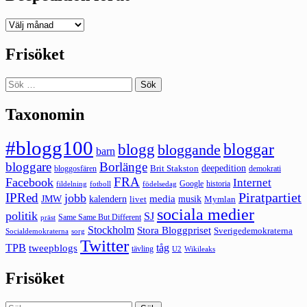
Deepedition
förut
Frisöket
Sök
efter:
Taxonomin
#blogg100
bloggar
blogg
bloggande
barn
bloggare
Borlänge
deepedition
Brit Stakston
bloggosfären
demokrati
FRA
Facebook
Internet
Google
historia
fildelning
fotboll
födelsedag
Piratpartiet
IPRed
jobb
kalendern
media
JMW
livet
musik
Mymlan
sociala medier
politik
SJ
Same Same But Different
präst
Stockholm
Stora Bloggpriset
Sverigedemokraterna
sorg
Socialdemokraterna
Twitter
TPB
tåg
tweepblogs
tävling
U2
Wikileaks
Frisöket
Sök