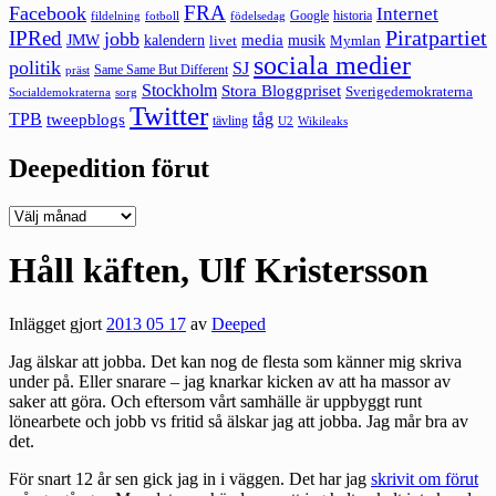
FRA
Facebook
Internet
Google
historia
fildelning
fotboll
födelsedag
Piratpartiet
IPRed
jobb
kalendern
media
JMW
livet
musik
Mymlan
sociala medier
politik
SJ
Same Same But Different
präst
Stockholm
Stora Bloggpriset
Sverigedemokraterna
sorg
Socialdemokraterna
Twitter
TPB
tåg
tweepblogs
tävling
U2
Wikileaks
Deepedition förut
Deepedition
förut
Håll käften, Ulf Kristersson
Inlägget gjort
2013 05 17
av
Deeped
Jag älskar att jobba. Det kan nog de flesta som känner mig skriva
under på. Eller snarare – jag knarkar kicken av att ha massor av
saker att göra. Och eftersom vårt samhälle är uppbyggt runt
lönearbete och jobb vs fritid så älskar jag att jobba. Jag mår bra av
det.
För snart 12 år sen gick jag in i väggen. Det har jag
skrivit om förut