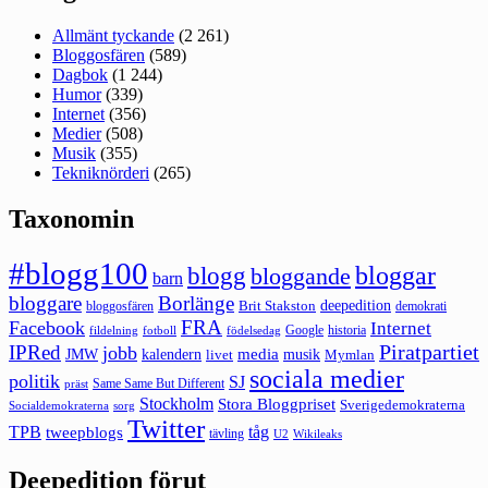
Allmänt tyckande
(2 261)
Bloggosfären
(589)
Dagbok
(1 244)
Humor
(339)
Internet
(356)
Medier
(508)
Musik
(355)
Tekniknörderi
(265)
Taxonomin
#blogg100
bloggar
blogg
bloggande
barn
bloggare
Borlänge
deepedition
Brit Stakston
bloggosfären
demokrati
FRA
Facebook
Internet
Google
historia
fildelning
fotboll
födelsedag
Piratpartiet
IPRed
jobb
kalendern
media
JMW
livet
musik
Mymlan
sociala medier
politik
SJ
Same Same But Different
präst
Stockholm
Stora Bloggpriset
Sverigedemokraterna
sorg
Socialdemokraterna
Twitter
TPB
tåg
tweepblogs
tävling
U2
Wikileaks
Deepedition förut