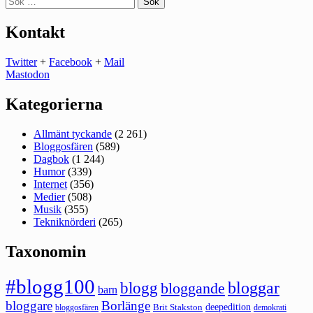
efter:
Kontakt
Twitter
+
Facebook
+
Mail
Mastodon
Kategorierna
Allmänt tyckande
(2 261)
Bloggosfären
(589)
Dagbok
(1 244)
Humor
(339)
Internet
(356)
Medier
(508)
Musik
(355)
Tekniknörderi
(265)
Taxonomin
#blogg100
bloggar
blogg
bloggande
barn
bloggare
Borlänge
deepedition
Brit Stakston
bloggosfären
demokrati