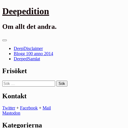
Gå
Deepedition
till
innehåll
Om allt det andra.
Primär
meny
DeepDisclaimer
Blogg 100 anno 2014
DeepedSamlat
Frisöket
Sök
efter:
Kontakt
Twitter
+
Facebook
+
Mail
Mastodon
Kategorierna