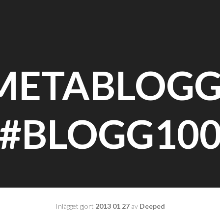
METABLOG
#BLOGG10
Inlägget gjort
2013 01 27
av
Deeped