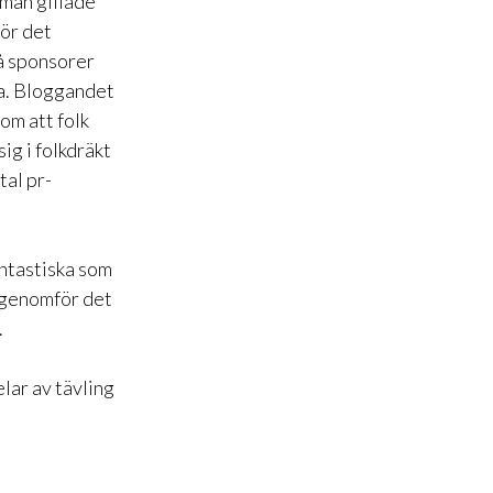
 man gillade
för det
få sponsorer
rna. Bloggandet
som att folk
ig i folkdräkt
tal pr-
antastiska som
h genomför det
.
lar av tävling