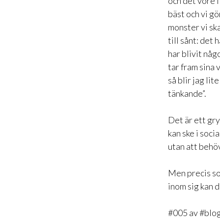
och det vore f
bäst och vi gö
monster vi ska
till sånt: det
har blivit någ
tar fram sina
så blir jag li
tänkande”.
Det är ett gry
kan ske i soci
utan att behö
Men precis so
inom sig kan d
#005 av #blo