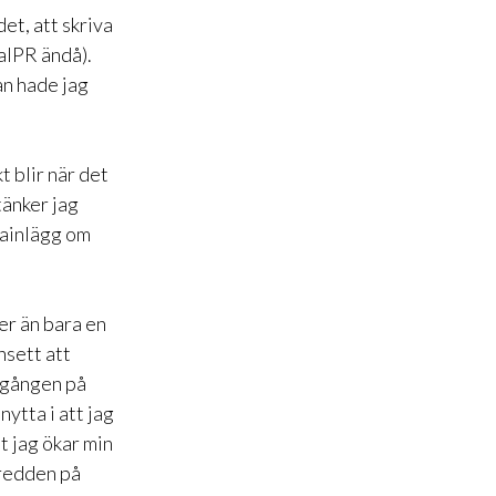
et, att skriva
alPR ändå).
an hade jag
t blir när det
tänker jag
tainlägg om
er än bara en
nsett att
a gången på
nytta i att jag
t jag ökar min
bredden på