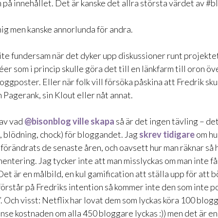
 på innehållet. Det är kanske det allra största värdet av #
 mig men kanske annorlunda för andra.
 lite fundersam när det dyker upp diskussioner runt projekt
déer som i princip skulle göra det till en länkfarm till oron ö
oggposter. Eller när folk vill försöka påskina att Fredrik sk
in Pagerank, sin Klout eller nåt annat.
 av vad
@bisonblog
ville skapa
så är det ingen tävling – det
 blödning, chock) för bloggandet. Jag
skrev tidigare
om hu
förändrats de senaste åren, och oavsett hur man räknar så h
entering. Jag tycker inte att man misslyckas om man inte få
et är en målbild, en kul gamification att ställa upp för att 
 förstår på Fredriks intention så kommer inte den som inte p
t”. Och visst: Netflix har lovat dem som lyckas köra 100 blo
(inse kostnaden om alla 450 bloggare lyckas :)) men det är e