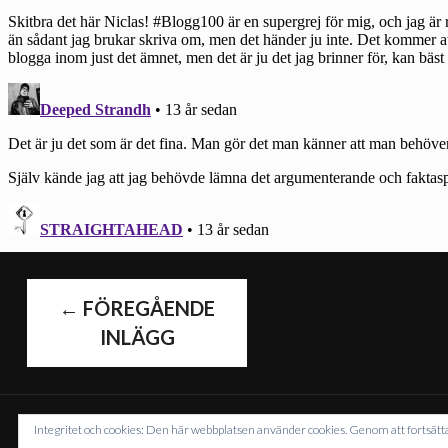
INLÄGGS
←
FÖREGÅENDE
INLÄGG
Integritet och cookies: Den här webbplatsen använder cookies. Genom att fortsä
DRI