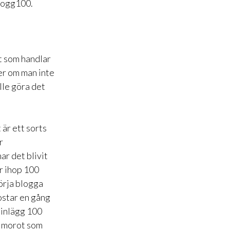
blogg100.
et som handlar
ver om man inte
ulle göra det
 är ett sorts
r
ar det blivit
r ihop 100
börja blogga
ostar en gång
gginlägg 100
n morot som