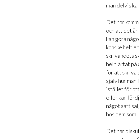
man delvis kan
Det har kommi
och att det är 
kan göra något 
kanske helt en
skrivandets sk
helhjärtat på d
för att skriva
själv hur man 
istället för a
eller kan förd
något sätt sä
hos dem som l
Det har diskut