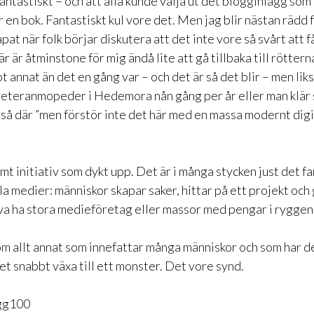
antastiskt – och att alla kunde välja ut det blogginlägg som
r en bok. Fantastiskt kul vore det. Men jag blir nästan rädd 
pat när folk börjar diskutera att det inte vore så svårt att 
 här är åtminstone för mig ändå lite att gå tillbaka till rötte
ot annat än det en gång var – och det är så det blir – men lik
 veteranmopeder i Hedemora nån gång per år eller man klär s
te så där ”men förstör inte det här med en massa modernt digi
mt initiativ som dykt upp. Det är i många stycken just det f
ala medier: människor skapar saker, hittar på ett projekt oc
va ha stora medieföretag eller massor med pengar i ryggen
m allt annat som innefattar många människor och som har de
et snabbt växa till ett monster. Det vore synd.
gg100