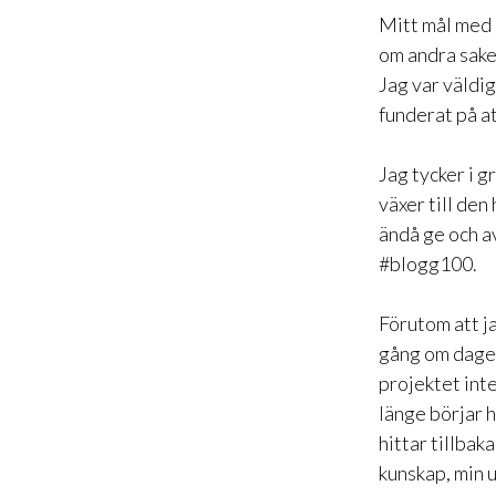
Mitt mål med
om andra sake
Jag var väldig
funderat på at
Jag tycker i g
växer till de
ändå ge och a
#blogg100.
Förutom att j
gång om dagen 
projektet int
länge börjar h
hittar tillbak
kunskap, min 