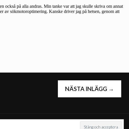
G
NÄSTA INLÄGG
→
COM
.