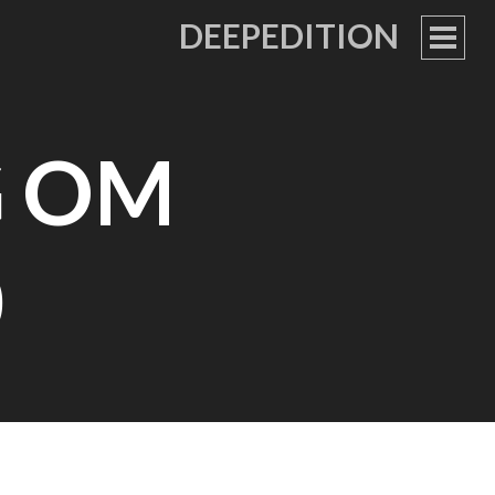
DEEPEDITION
PRIM
MEN
G OM
0