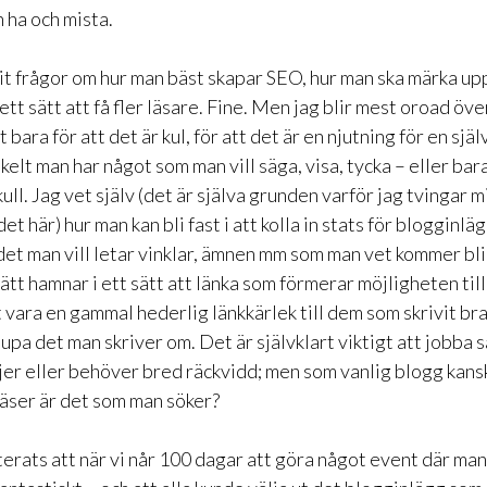
 ha och mista.
t frågor om hur man bäst skapar SEO, hur man ska märka upp
ett sätt att få fler läsare. Fine. Men jag blir mest oroad över
bara för att det är kul, för att det är en njutning för en själv
kelt man har något som man vill säga, visa, tycka – eller bara
ull. Jag vet själv (det är själva grunden varför jag tvingar m
et här) hur man kan bli fast i att kolla in stats för blogginläg
 det man vill letar vinklar, ämnen mm som man vet kommer bli 
lätt hamnar i ett sätt att länka som förmerar möjligheten till
tt vara en gammal hederlig länkkärlek till dem som skrivit br
jupa det man skriver om. Det är självklart viktigt att jobba
ljer eller behöver bred räckvidd; men som vanlig blogg kans
äser är det som man söker?
erats att när vi når 100 dagar att göra något event där man