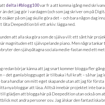
 att
delta i #blogg100
var fr a att komma igång med skrivand
r än det jag gör i vardagen (och som jag skriver om på Digit
t osäker på om jag skulle göra det – och bara någon dag inn
t låta Deepedition bli ett arkiv: lägga ned.
runden att alla ska göra som de själva vill: ett sånt här projek
n här magnituden ett självspelande piano. Men några tankar 
vbryter den självpåtagna sociala medie-fastan med ett me
ag redan börjar känna att jag snart kommer blogga fler gång
– det gamla bloggsuget är tillbaka i full kraft – så har jag i
e bara handlar om mitt eget skapande utan att jag för först
itta nya bloggar att läsa. Alltså innebär projektet inte bara 
a till glädjen att blogga här på Deepedition utan också om at
utblick mot andra personer osv. Jag älskar den fantastiska 