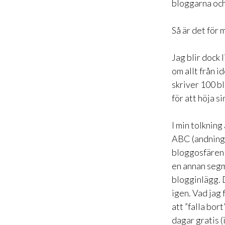
bloggarna och
Så är det för
Jag blir dock
om allt från i
skriver 100 bl
för att höja s
I min tolkning
ABC (andning,
bloggosfären 
en annan segm
blogginlägg. D
igen. Vad jag
att ”falla bor
dagar gratis 