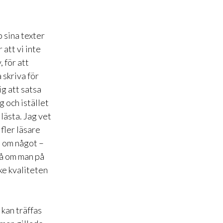
 sina texter
 att vi inte
, för att
 skriva för
ig att satsa
g och istället
lästa. Jag vet
 fler läsare
a om något –
 så om man på
ke kvaliteten
 kan träffas