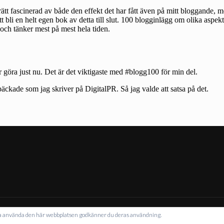
NAVIGERIN
tta använda den här webbplatsen godkänner du deras användning.
VS MED WORDPRESS
|
TEMA: INTERGALACTIC AV
WORDPRESS.