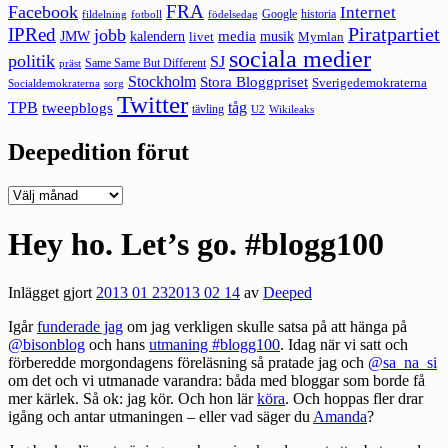
FRA
Facebook
Internet
Google
historia
fildelning
fotboll
födelsedag
Piratpartiet
IPRed
jobb
kalendern
media
JMW
livet
musik
Mymlan
sociala medier
politik
SJ
Same Same But Different
präst
Stockholm
Stora Bloggpriset
Sverigedemokraterna
sorg
Socialdemokraterna
Twitter
TPB
tåg
tweepblogs
tävling
U2
Wikileaks
Deepedition förut
Deepedition
förut
Hey ho. Let’s go. #blogg100
Inlägget gjort
2013 01 23
2013 02 14
av
Deeped
Igår
funderade jag
om jag verkligen skulle satsa på att hänga på
@bisonblog
och hans
utmaning #blogg100
. Idag när vi satt och
förberedde morgondagens föreläsning så pratade jag och
@sa_na_si
om det och vi utmanade varandra: båda med bloggar som borde få
mer kärlek. Så ok: jag kör. Och hon lär
köra
. Och hoppas fler drar
igång och antar utmaningen – eller vad säger du
Amanda
?