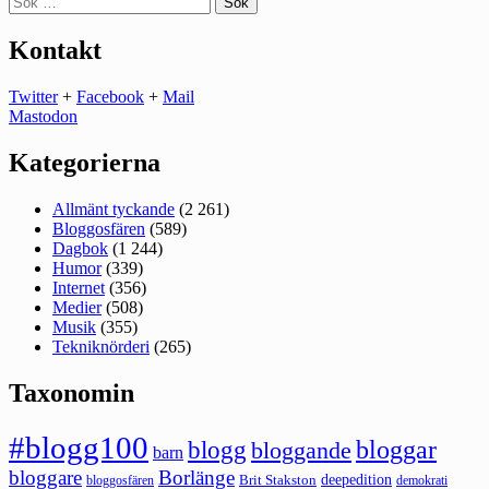
efter:
Kontakt
Twitter
+
Facebook
+
Mail
Mastodon
Kategorierna
Allmänt tyckande
(2 261)
Bloggosfären
(589)
Dagbok
(1 244)
Humor
(339)
Internet
(356)
Medier
(508)
Musik
(355)
Tekniknörderi
(265)
Taxonomin
#blogg100
bloggar
blogg
bloggande
barn
bloggare
Borlänge
deepedition
Brit Stakston
bloggosfären
demokrati