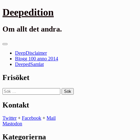
Gå
Deepedition
till
innehåll
Om allt det andra.
Primär
meny
DeepDisclaimer
Blogg 100 anno 2014
DeepedSamlat
Frisöket
Sök
efter:
Kontakt
Twitter
+
Facebook
+
Mail
Mastodon
Kategorierna