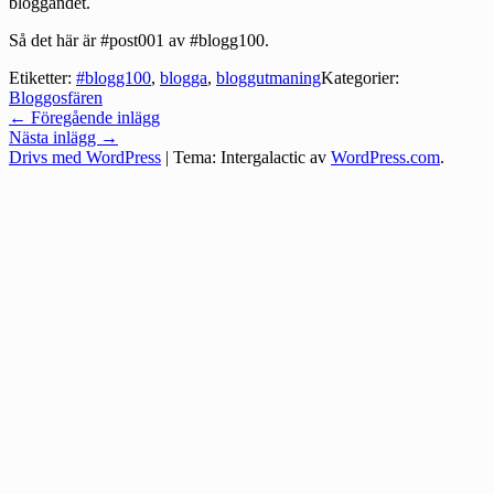
bloggandet.
Så det här är #post001 av #blogg100.
Etiketter:
#blogg100
,
blogga
,
bloggutmaning
Kategorier:
Bloggosfären
Inläggsnavigering
←
Föregående inlägg
Nästa inlägg
→
Drivs med WordPress
|
Tema: Intergalactic av
WordPress.com
.