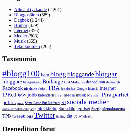
Allmänt tyckande
(2 261)
Bloggosfären
(589)
Dagbok
(1 244)
Humor
(339)
Internet
(356)
Medier
(508)
Musik
(355)
Tekniknörderi
(265)
Taxonomin
#blogg100
bloggar
blogg
bloggande
barn
bloggare
Borlänge
deepedition
Brit Stakston
bloggosfären
demokrati
FRA
Facebook
Internet
Google
historia
fildelning
fotboll
födelsedag
Piratpartiet
IPRed
jobb
kalendern
media
JMW
livet
musik
Mymlan
sociala medier
politik
SJ
Same Same But Different
präst
Stockholm
Stora Bloggpriset
Sverigedemokraterna
sorg
Socialdemokraterna
Twitter
TPB
tåg
tweepblogs
tävling
U2
Wikileaks
Deepedition förut