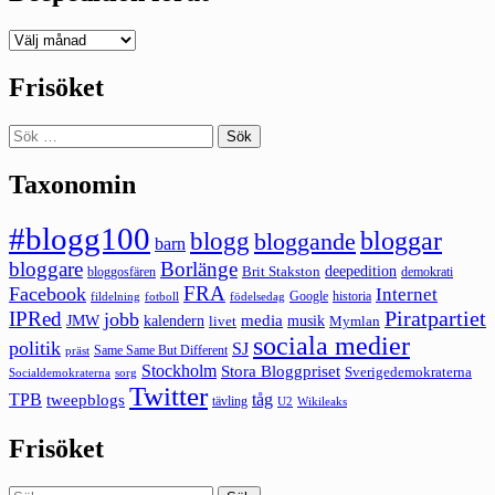
Deepedition
förut
Frisöket
Sök
efter:
Taxonomin
#blogg100
bloggar
blogg
bloggande
barn
bloggare
Borlänge
deepedition
Brit Stakston
bloggosfären
demokrati
FRA
Facebook
Internet
Google
historia
fildelning
fotboll
födelsedag
Piratpartiet
IPRed
jobb
kalendern
media
JMW
livet
musik
Mymlan
sociala medier
politik
SJ
Same Same But Different
präst
Stockholm
Stora Bloggpriset
Sverigedemokraterna
sorg
Socialdemokraterna
Twitter
TPB
tåg
tweepblogs
tävling
U2
Wikileaks
Frisöket
Sök