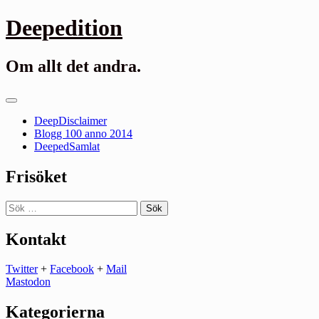
Gå
Deepedition
till
innehåll
Om allt det andra.
Primär
meny
DeepDisclaimer
Blogg 100 anno 2014
DeepedSamlat
Frisöket
Sök
efter:
Kontakt
Twitter
+
Facebook
+
Mail
Mastodon
Kategorierna