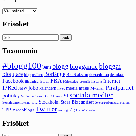
Deepedition
förut
Frisöket
Sök
efter:
Taxonomin
#blogg100
bloggar
blogg
bloggande
barn
bloggare
Borlänge
deepedition
Brit Stakston
bloggosfären
demokrati
FRA
Facebook
Internet
Google
historia
fildelning
fotboll
födelsedag
Piratpartiet
IPRed
jobb
kalendern
media
JMW
livet
musik
Mymlan
sociala medier
politik
SJ
Same Same But Different
präst
Stockholm
Stora Bloggpriset
Sverigedemokraterna
sorg
Socialdemokraterna
Twitter
TPB
tåg
tweepblogs
tävling
U2
Wikileaks
Frisöket
Sök