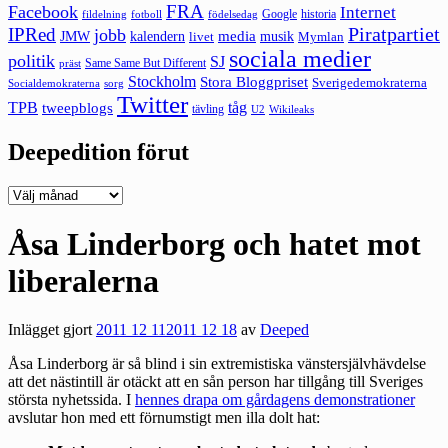
FRA
Facebook
Internet
Google
historia
fildelning
fotboll
födelsedag
Piratpartiet
IPRed
jobb
kalendern
media
JMW
livet
musik
Mymlan
sociala medier
politik
SJ
Same Same But Different
präst
Stockholm
Stora Bloggpriset
Sverigedemokraterna
sorg
Socialdemokraterna
Twitter
TPB
tåg
tweepblogs
tävling
U2
Wikileaks
Deepedition förut
Deepedition
förut
Åsa Linderborg och hatet mot
liberalerna
Inlägget gjort
2011 12 11
2011 12 18
av
Deeped
Åsa Linderborg är så blind i sin extremistiska vänstersjälvhävdelse
att det nästintill är otäckt att en sån person har tillgång till Sveriges
största nyhetssida. I
hennes drapa om gårdagens demonstrationer
avslutar hon med ett förnumstigt men illa dolt hat: