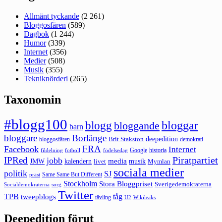
Allmänt tyckande
(2 261)
Bloggosfären
(589)
Dagbok
(1 244)
Humor
(339)
Internet
(356)
Medier
(508)
Musik
(355)
Tekniknörderi
(265)
Taxonomin
#blogg100
bloggar
blogg
bloggande
barn
bloggare
Borlänge
deepedition
Brit Stakston
bloggosfären
demokrati
FRA
Facebook
Internet
Google
historia
fildelning
fotboll
födelsedag
Piratpartiet
IPRed
jobb
kalendern
media
JMW
livet
musik
Mymlan
sociala medier
politik
SJ
Same Same But Different
präst
Stockholm
Stora Bloggpriset
Sverigedemokraterna
sorg
Socialdemokraterna
Twitter
TPB
tåg
tweepblogs
tävling
U2
Wikileaks
Deepedition förut