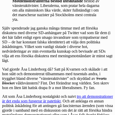
Motdemonstranterna bestod uteslutande
bestod av
vänsteraktivister. Liberalerna, som pratar hela dagarna
om alla människors lika värde, skiter fullständigt i om
det marscherar nazister på Stockholms mest centrala
yta.
Själv spenderade jag ganska många timmar med att försöka
diskutera med diverse SD-anhängare på Twitter vad som får dem (i
det här fallet enligt egen utsago invandrare som sympatiserar med
SD – de har konstant falska identiteter) att välja den politiska
åskådningen. Vilket som vanligt slutade i diverse hot,
nedvärderingar av min eventuella kunskap och bevisade att SDs
vilja att ens försöka diskutera med meningsmotståndare är minst sagt
lågt.
Vad gjorde Åsa Linderborg då? Satt på Kvarnen och skålade i att
hon stått och demonstrerat tillsammans med tusentals andra, i
trygghet bland diverse ”vänsteraktivister” och skyddad av
Svarta
Blocket
våldsvänstern? Fint. Det förändrar nog världen. Sen skrev
hon en liten lätt hatisk drapa fr a mot liberalismen. Fy fan.
Att som Åsa Linderborg nostalgiskt och naivt
tro att demonstrationer
är det enda som fungerar är patetiskt
. Och att anklaga en annan
politisk åskådning för att antingen gå fascisternas ärenden (som vissa
gjorde i samband med en diskussion om det är rätt att försöka hindra
motståndares demonstrationer) eller som i Åsas fall: frankt förklara