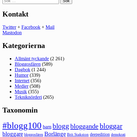
efter:
Kontakt
Twitter
+
Facebook
+
Mail
Mastodon
Kategorierna
Allmänt tyckande
(2 261)
Bloggosfären
(589)
Dagbok
(1 244)
Humor
(339)
Internet
(356)
Medier
(508)
Musik
(355)
Tekniknörderi
(265)
Taxonomin
#blogg100
bloggar
blogg
bloggande
barn
bloggare
Borlänge
deepedition
Brit Stakston
bloggosfären
demokrati