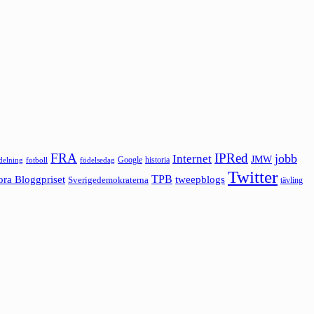
FRA
IPRed
jobb
Internet
JMW
Google
historia
ldelning
fotboll
födelsedag
Twitter
ora Bloggpriset
TPB
tweepblogs
Sverigedemokraterna
tävling