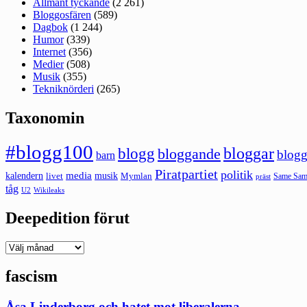
Allmänt tyckande
(2 261)
Bloggosfären
(589)
Dagbok
(1 244)
Humor
(339)
Internet
(356)
Medier
(508)
Musik
(355)
Tekniknörderi
(265)
Taxonomin
#blogg100
bloggar
blogg
bloggande
blogg
barn
Piratpartiet
politik
kalendern
media
livet
musik
Mymlan
Same Same
präst
tåg
U2
Wikileaks
Deepedition förut
Deepedition
förut
fascism
Åsa Linderborg och hatet mot liberalerna