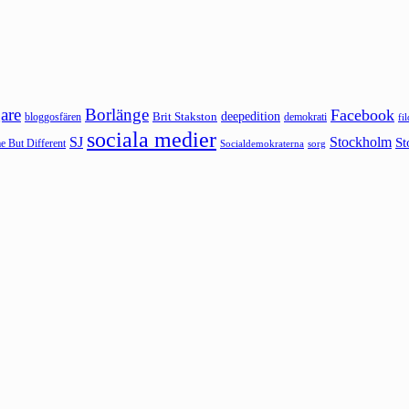
are
Borlänge
Facebook
deepedition
Brit Stakston
bloggosfären
demokrati
fi
sociala medier
SJ
Stockholm
St
 But Different
sorg
Socialdemokraterna