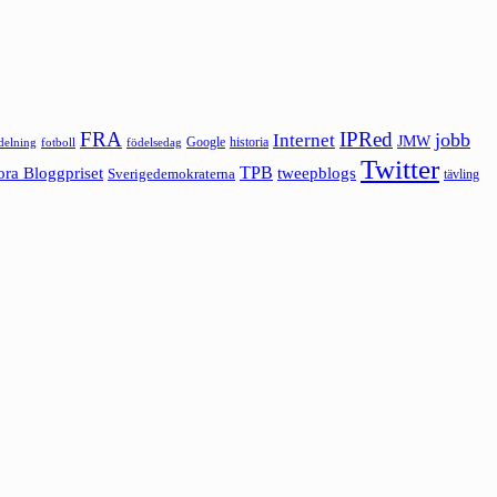
FRA
IPRed
jobb
Internet
JMW
Google
historia
ldelning
fotboll
födelsedag
Twitter
ora Bloggpriset
TPB
tweepblogs
Sverigedemokraterna
tävling