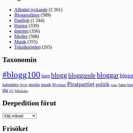
Allmänt tyckande
(2 261)
Bloggosfären
(589)
Dagbok
(1 244)
Humor
(339)
Internet
(356)
Medier
(508)
Musik
(355)
Tekniknörderi
(265)
Taxonomin
#blogg100
bloggar
blogg
bloggande
blogg
barn
Piratpartiet
politik
kalendern
media
livet
musik
Mymlan
Same Same
präst
tåg
U2
Wikileaks
Deepedition förut
Deepedition
förut
Frisöket