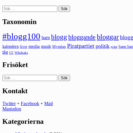
Sök
efter:
Taxonomin
#blogg100
bloggar
blogg
bloggande
blogg
barn
Piratpartiet
politik
kalendern
media
livet
musik
Mymlan
Same Same
präst
tåg
U2
Wikileaks
Frisöket
Sök
efter:
Kontakt
Twitter
+
Facebook
+
Mail
Mastodon
Kategorierna