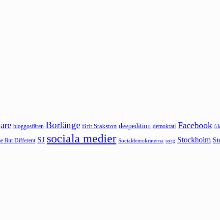
are
Borlänge
Facebook
deepedition
Brit Stakston
bloggosfären
demokrati
fi
sociala medier
SJ
Stockholm
St
 But Different
sorg
Socialdemokraterna