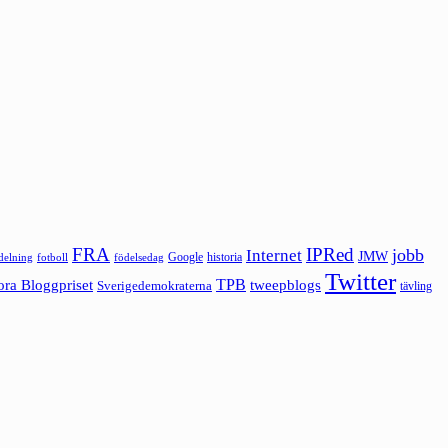
FRA
IPRed
jobb
Internet
JMW
Google
historia
ldelning
fotboll
födelsedag
Twitter
ora Bloggpriset
TPB
tweepblogs
Sverigedemokraterna
tävling