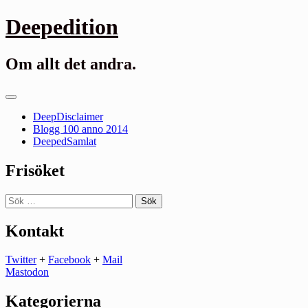
Gå
Deepedition
till
innehåll
Om allt det andra.
Primär
meny
DeepDisclaimer
Blogg 100 anno 2014
DeepedSamlat
Frisöket
Sök
efter:
Kontakt
Twitter
+
Facebook
+
Mail
Mastodon
Kategorierna