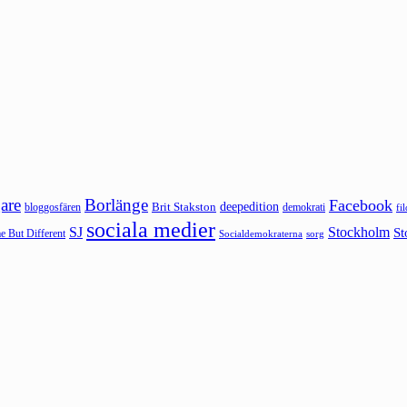
are
Borlänge
Facebook
deepedition
Brit Stakston
bloggosfären
demokrati
fi
sociala medier
SJ
Stockholm
St
 But Different
sorg
Socialdemokraterna