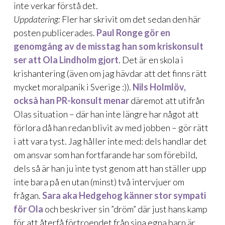
inte verkar förstå det.
Uppdatering:
Fler har skrivit om det sedan den här
posten publicerades.
Paul Ronge gör en
genomgång av de misstag han som kriskonsult
ser att Ola Lindholm gjort
. Det är en skola i
krishantering (även om jag hävdar att det finns rätt
mycket moralpanik i Sverige :)).
Nils Holmlöv,
också han PR-konsult menar
däremot att utifrån
Olas situation – där han inte längre har något att
förlora då han redan blivit av med jobben – gör rätt
i att vara tyst. Jag håller inte med: dels handlar det
om ansvar som han fortfarande har som förebild,
dels så är han ju inte tyst genom att han ställer upp
inte bara på en utan (minst) två intervjuer om
frågan.
Sara aka Hedgehog känner stor sympati
för Ola
och beskriver sin ”dröm” där just hans kamp
för att återfå förtroendet från sina egna barn är