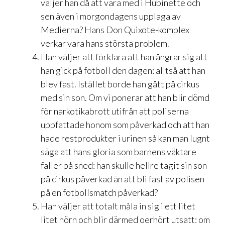
väljer han då att vara med i Hübinette och
sen även i morgondagens upplaga av
Medierna? Hans Don Quixote-komplex
verkar vara hans största problem.
Han väljer att förklara att han ångrar sig att
han gick på fotboll den dagen: alltså att han
blev fast. Istället borde han gått på cirkus
med sin son. Om vi ponerar att han blir dömd
för narkotikabrott utifrån att poliserna
uppfattade honom som påverkad och att han
hade restprodukter i urinen så kan man lugnt
säga att hans gloria som barnens väktare
faller på sned: han skulle hellre tagit sin son
på cirkus påverkad än att bli fast av polisen
på en fotbollsmatch påverkad?
Han väljer att totalt måla in sig i ett litet
litet hörn och blir därmed oerhört utsatt: om