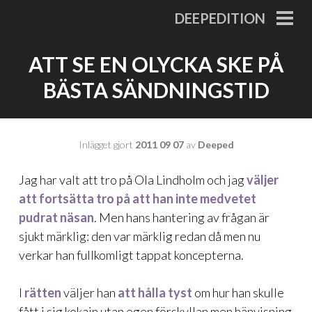
Gå
DEEPEDITION
till
PRI
MEN
innehåll
ATT SE EN OLYCKA SKE PÅ
BÄSTA SÄNDNINGSTID
Inlägget gjort
2011 09 07
av
Deeped
Jag har valt att tro på Ola Lindholm och jag
väljer
att fortsätta tro på att han inte medvetet
pudrat näsan
. Men hans hantering av frågan är
sjukt märklig: den var märklig redan då men nu
verkar han fullkomligt tappat koncepterna.
I
rätten
väljer han
att hålla tyst
om hur han skulle
fått i sig kokain utan egen förskyllan men hänvisning