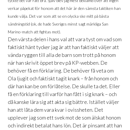
tyckte det var rätt bra. Själv blev jag mest beklämd över att ingen
verkar påpekat för honom att det här är den sämsta taktiken han
kunde välja. Det var som att se en olycka ske mitt på bästa
sändningstid (ok, de hade Sveriges minst sagt märkliga San
Marino-match att fightas mot).
Den värsta delen i hans val att vara tyst om vad som
faktiskt hänt tycker jag är att han faktiskt väljer att
vända ryggen till alla de barn som trott på honom
när han skrivit öppet brev på KP-webben. De
behöver få en förklaring. De behöver få veta om
Ola ljugit och faktiskt tagit knark – från honom och
där han kan be om förlåtelse. De skulle ta det. Eller
få en förklaring till varför han fått i sig knark – och
då kanske lära sig att akta sig bättre. Istället väljer
han att låta dem vara kvar i ovissheten. Det
upplever jag som ett svek mot de som älskat honom
och indirekt betalat hans lön. Det är pinsamt att han