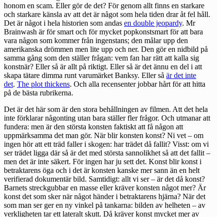
honom en scam. Eller gör de det? För genom allt finns en starkare
och starkare känsla av att det är något som hela tiden drar åt fel håll.
Det är något i hela historien som andas
en double jeopardy
. Mr
Brainwash är för smart och för mycket popkonstsmart för att bara
vara någon som kommer från ingenstans; den målar upp den
amerikanska drömmen men lite upp och ner. Den gör en nidbild på
samma gång som den ställer frågan: vem fan har rätt att kalla sig
konstnär? Eller så är allt på riktigt. Eller så är det ännu en del i att
skapa tätare dimma runt varumärket Banksy. Eller så
är det inte
det
.
The plot thickens
. Och alla recensenter jobbar hårt för att hitta
på de bästa rubrikerna.
Det är det här som är den stora behållningen av filmen. Att det hela
inte förklarar någonting utan bara ställer fler frågor. Och utmanar att
fundera: men är den största konsten faktiskt att få någon att
uppmärksamma det man gör. När blir konsten konst? Ni vet – om
ingen hör att ett träd faller i skogen: har trädet då fallit? Visst: om vi
ser trädet ligga där så är det med största sannolikhet så att det fallit –
men det är inte säkert. För ingen har ju sett det. Konst blir konst i
betraktarens öga och i det är konsten kanske mer sann än en helt
verifierad dokumentär bild. Samtidigt: allt vi ser – är det då konst?
Barnets streckgubbar en masse eller kräver konsten något mer? Är
konst det som sker när något händer i betraktarens hjärna? När det
som man ser ger en ny vinkel på tankarna: bilden av helheten – av
verkligheten tar ett lateralt skutt. Då kräver konst mycket mer av