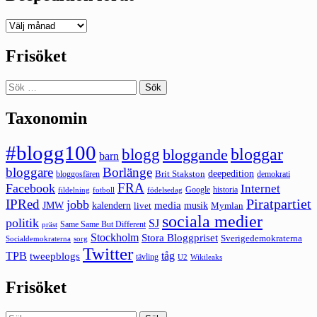
Deepedition
förut
Frisöket
Sök
efter:
Taxonomin
#blogg100
bloggar
blogg
bloggande
barn
bloggare
Borlänge
deepedition
Brit Stakston
bloggosfären
demokrati
FRA
Facebook
Internet
Google
historia
fildelning
fotboll
födelsedag
Piratpartiet
IPRed
jobb
kalendern
media
JMW
livet
musik
Mymlan
sociala medier
politik
SJ
Same Same But Different
präst
Stockholm
Stora Bloggpriset
Sverigedemokraterna
sorg
Socialdemokraterna
Twitter
TPB
tåg
tweepblogs
tävling
U2
Wikileaks
Frisöket
Sök