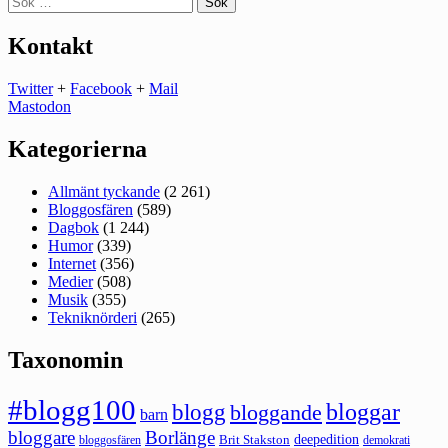
efter:
Kontakt
Twitter
+
Facebook
+
Mail
Mastodon
Kategorierna
Allmänt tyckande
(2 261)
Bloggosfären
(589)
Dagbok
(1 244)
Humor
(339)
Internet
(356)
Medier
(508)
Musik
(355)
Tekniknörderi
(265)
Taxonomin
#blogg100
bloggar
blogg
bloggande
barn
bloggare
Borlänge
deepedition
Brit Stakston
bloggosfären
demokrati