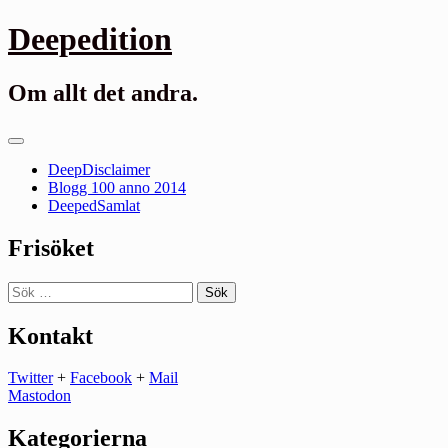
Gå
Deepedition
till
innehåll
Om allt det andra.
Primär
meny
DeepDisclaimer
Blogg 100 anno 2014
DeepedSamlat
Frisöket
Sök
efter:
Kontakt
Twitter
+
Facebook
+
Mail
Mastodon
Kategorierna