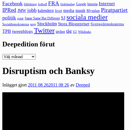
FRA
Facebook
Internet
Google
historia
fildelning
fotboll
födelsedag
Piratpartiet
IPRed
jobb
kalendern
media
JMW
livet
musik
Mymlan
sociala medier
politik
SJ
Same Same But Different
präst
Stockholm
Stora Bloggpriset
Sverigedemokraterna
sorg
Socialdemokraterna
Twitter
TPB
tåg
tweepblogs
tävling
U2
Wikileaks
Deepedition förut
Deepedition
förut
Disruptism och Banksy
Inlägget gjort
2011 08 26
2011 08 26
av
Deeped