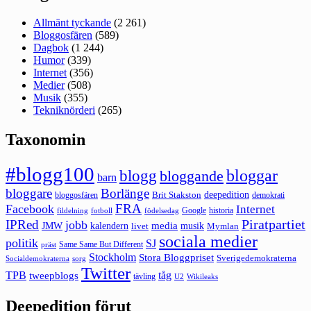
Allmänt tyckande
(2 261)
Bloggosfären
(589)
Dagbok
(1 244)
Humor
(339)
Internet
(356)
Medier
(508)
Musik
(355)
Tekniknörderi
(265)
Taxonomin
#blogg100
bloggar
blogg
bloggande
barn
bloggare
Borlänge
deepedition
Brit Stakston
bloggosfären
demokrati
FRA
Facebook
Internet
Google
historia
fildelning
fotboll
födelsedag
Piratpartiet
IPRed
jobb
kalendern
media
JMW
livet
musik
Mymlan
sociala medier
politik
SJ
Same Same But Different
präst
Stockholm
Stora Bloggpriset
Sverigedemokraterna
sorg
Socialdemokraterna
Twitter
TPB
tåg
tweepblogs
tävling
U2
Wikileaks
Deepedition förut