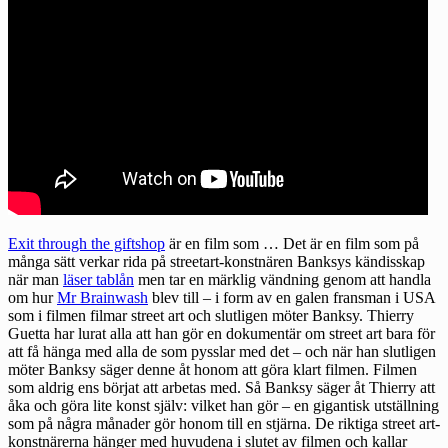
Exit through the giftshop
är en film som … Det är en film som på
många sätt verkar rida på streetart-konstnären Banksys kändisskap
när man
läser tablån
men tar en märklig vändning genom att handla
om hur
Mr Brainwash
blev till – i form av en galen fransman i USA
som i filmen filmar street art och slutligen möter Banksy. Thierry
Guetta har lurat alla att han gör en dokumentär om street art bara för
att få hänga med alla de som pysslar med det – och när han slutligen
möter Banksy säger denne åt honom att göra klart filmen. Filmen
som aldrig ens börjat att arbetas med. Så Banksy säger åt Thierry att
åka och göra lite konst själv: vilket han gör – en gigantisk utställning
som på några månader gör honom till en stjärna. De riktiga street art-
konstnärerna hänger med huvudena i slutet av filmen och kallar