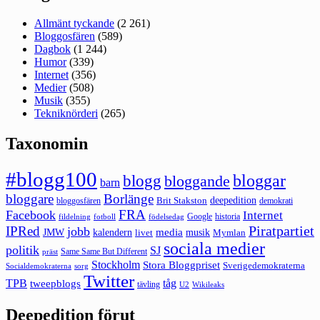
Allmänt tyckande
(2 261)
Bloggosfären
(589)
Dagbok
(1 244)
Humor
(339)
Internet
(356)
Medier
(508)
Musik
(355)
Tekniknörderi
(265)
Taxonomin
#blogg100
bloggar
blogg
bloggande
barn
bloggare
Borlänge
deepedition
Brit Stakston
bloggosfären
demokrati
FRA
Facebook
Internet
Google
historia
fildelning
fotboll
födelsedag
Piratpartiet
IPRed
jobb
kalendern
media
JMW
livet
musik
Mymlan
sociala medier
politik
SJ
Same Same But Different
präst
Stockholm
Stora Bloggpriset
Sverigedemokraterna
sorg
Socialdemokraterna
Twitter
TPB
tåg
tweepblogs
tävling
U2
Wikileaks
Deepedition förut