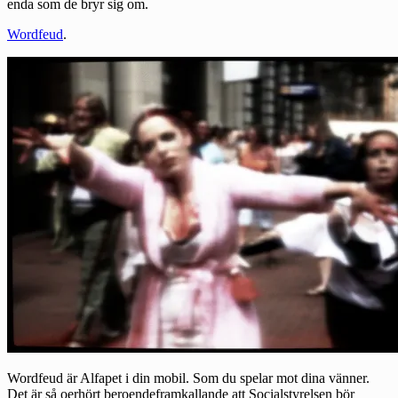
enda som de bryr sig om.
Wordfeud
.
Wordfeud är Alfapet i din mobil. Som du spelar mot dina vänner.
Det är så oerhört beroendeframkallande att Socialstyrelsen bör