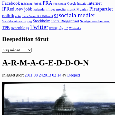
FRA
Facebook
Internet
Google
historia
fildelning
fotboll
födelsedag
Piratpartiet
IPRed
jobb
kalendern
media
JMW
livet
musik
Mymlan
sociala medier
politik
SJ
Same Same But Different
präst
Stockholm
Stora Bloggpriset
Sverigedemokraterna
sorg
Socialdemokraterna
Twitter
TPB
tåg
tweepblogs
tävling
U2
Wikileaks
Deepedition förut
Deepedition
förut
A-R-M-A-G-E-D-D-O-N
Inlägget gjort
2011 08 24
2013 02 14
av
Deeped