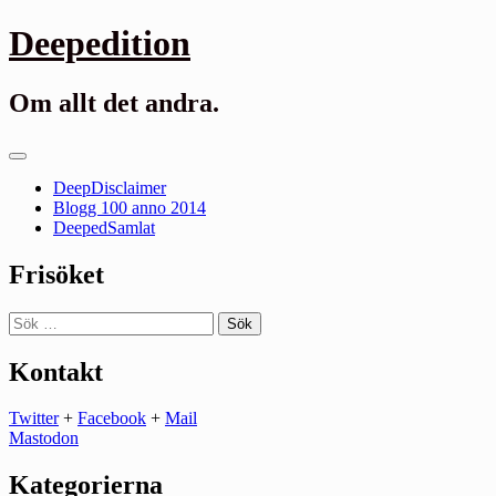
Gå
Deepedition
till
innehåll
Om allt det andra.
Primär
meny
DeepDisclaimer
Blogg 100 anno 2014
DeepedSamlat
Frisöket
Sök
efter:
Kontakt
Twitter
+
Facebook
+
Mail
Mastodon
Kategorierna