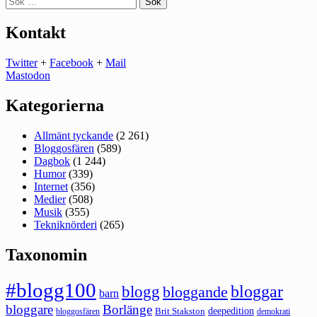
efter:
Kontakt
Twitter
+
Facebook
+
Mail
Mastodon
Kategorierna
Allmänt tyckande
(2 261)
Bloggosfären
(589)
Dagbok
(1 244)
Humor
(339)
Internet
(356)
Medier
(508)
Musik
(355)
Tekniknörderi
(265)
Taxonomin
#blogg100
bloggar
blogg
bloggande
barn
bloggare
Borlänge
deepedition
Brit Stakston
bloggosfären
demokrati