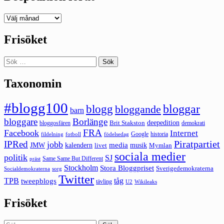
Deepedition
förut
Frisöket
Sök
efter:
Taxonomin
#blogg100
bloggar
blogg
bloggande
barn
bloggare
Borlänge
deepedition
Brit Stakston
bloggosfären
demokrati
FRA
Facebook
Internet
Google
historia
fildelning
fotboll
födelsedag
Piratpartiet
IPRed
jobb
kalendern
media
JMW
livet
musik
Mymlan
sociala medier
politik
SJ
Same Same But Different
präst
Stockholm
Stora Bloggpriset
Sverigedemokraterna
sorg
Socialdemokraterna
Twitter
TPB
tåg
tweepblogs
tävling
U2
Wikileaks
Frisöket
Sök