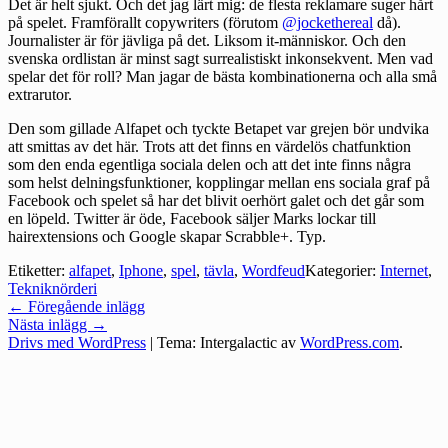
Det är helt sjukt. Och det jag lärt mig: de flesta reklamare suger hårt
på spelet. Framförallt copywriters (förutom
@jockethereal
då).
Journalister är för jävliga på det. Liksom it-människor. Och den
svenska ordlistan är minst sagt surrealistiskt inkonsekvent. Men vad
spelar det för roll? Man jagar de bästa kombinationerna och alla små
extrarutor.
Den som gillade Alfapet och tyckte Betapet var grejen bör undvika
att smittas av det här. Trots att det finns en värdelös chatfunktion
som den enda egentliga sociala delen och att det inte finns några
som helst delningsfunktioner, kopplingar mellan ens sociala graf på
Facebook och spelet så har det blivit oerhört galet och det går som
en löpeld. Twitter är öde, Facebook säljer Marks lockar till
hairextensions och Google skapar Scrabble+. Typ.
Etiketter:
alfapet
,
Iphone
,
spel
,
tävla
,
Wordfeud
Kategorier:
Internet
,
Tekniknörderi
Inläggsnavigering
←
Föregående inlägg
Nästa inlägg
→
Drivs med WordPress
|
Tema: Intergalactic av
WordPress.com
.