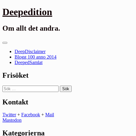
Gå
Deepedition
till
innehåll
Om allt det andra.
Primär
meny
DeepDisclaimer
Blogg 100 anno 2014
DeepedSamlat
Frisöket
Sök
efter:
Kontakt
Twitter
+
Facebook
+
Mail
Mastodon
Kategorierna