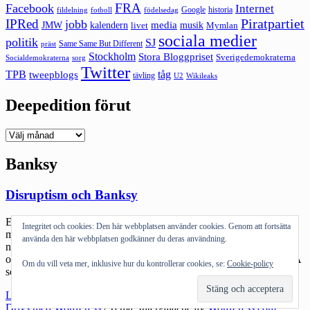
FRA
Facebook
Internet
Google
historia
fildelning
fotboll
födelsedag
Piratpartiet
IPRed
jobb
kalendern
media
JMW
livet
musik
Mymlan
sociala medier
politik
SJ
Same Same But Different
präst
Stockholm
Stora Bloggpriset
Sverigedemokraterna
sorg
Socialdemokraterna
Twitter
TPB
tåg
tweepblogs
tävling
U2
Wikileaks
Deepedition förut
Deepedition
förut
Banksy
Disruptism och Banksy
Exit through the giftshop är en film som … Det är en film som på
Integritet och cookies: Den här webbplatsen använder cookies. Genom att fortsätta
många sätt verkar rida på streetart-konstnären Banksys kändisskap
använda den här webbplatsen godkänner du deras användning.
när man läser tablån men tar en märklig vändning genom att handla
om hur Mr Brainwash blev till – i form av en galen fransman i USA
Om du vill veta mer, inklusive hur du kontrollerar cookies, se:
Cookie-policy
som i filmen filmar street […]
"Disruptism
Läs mer
och
Drivs med WordPress
|
Tema: Intergalactic av
WordPress.com
.