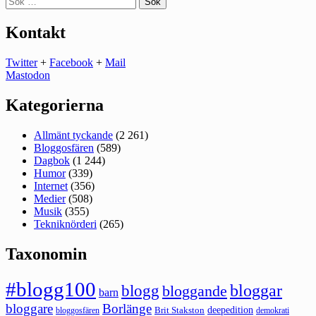
efter:
Kontakt
Twitter
+
Facebook
+
Mail
Mastodon
Kategorierna
Allmänt tyckande
(2 261)
Bloggosfären
(589)
Dagbok
(1 244)
Humor
(339)
Internet
(356)
Medier
(508)
Musik
(355)
Tekniknörderi
(265)
Taxonomin
#blogg100
bloggar
blogg
bloggande
barn
bloggare
Borlänge
deepedition
Brit Stakston
bloggosfären
demokrati