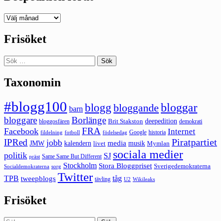
Deepedition
förut
Frisöket
Sök
efter:
Taxonomin
#blogg100
bloggar
blogg
bloggande
barn
bloggare
Borlänge
deepedition
Brit Stakston
bloggosfären
demokrati
FRA
Facebook
Internet
Google
historia
fildelning
fotboll
födelsedag
Piratpartiet
IPRed
jobb
kalendern
media
JMW
livet
musik
Mymlan
sociala medier
politik
SJ
Same Same But Different
präst
Stockholm
Stora Bloggpriset
Sverigedemokraterna
sorg
Socialdemokraterna
Twitter
TPB
tåg
tweepblogs
tävling
U2
Wikileaks
Frisöket
Sök