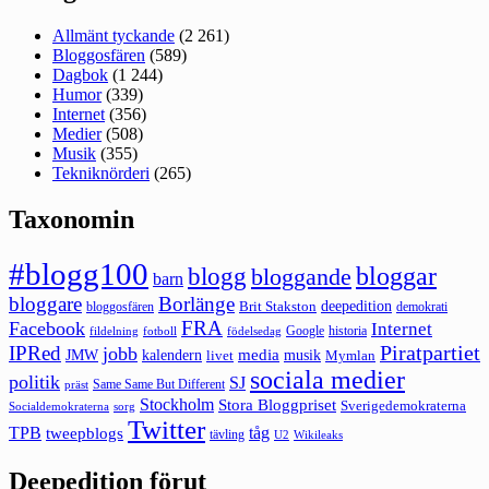
Allmänt tyckande
(2 261)
Bloggosfären
(589)
Dagbok
(1 244)
Humor
(339)
Internet
(356)
Medier
(508)
Musik
(355)
Tekniknörderi
(265)
Taxonomin
#blogg100
bloggar
blogg
bloggande
barn
bloggare
Borlänge
deepedition
Brit Stakston
bloggosfären
demokrati
FRA
Facebook
Internet
Google
historia
fildelning
fotboll
födelsedag
Piratpartiet
IPRed
jobb
kalendern
media
JMW
livet
musik
Mymlan
sociala medier
politik
SJ
Same Same But Different
präst
Stockholm
Stora Bloggpriset
Sverigedemokraterna
sorg
Socialdemokraterna
Twitter
TPB
tåg
tweepblogs
tävling
U2
Wikileaks
Deepedition förut