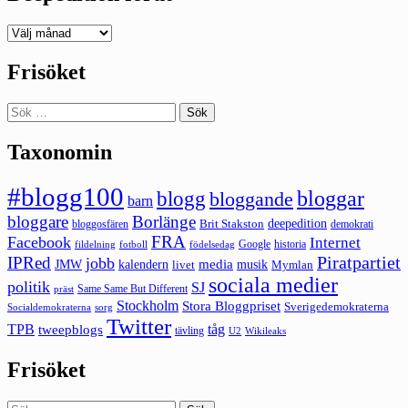
Deepedition
förut
Frisöket
Sök
efter:
Taxonomin
#blogg100
bloggar
blogg
bloggande
barn
bloggare
Borlänge
deepedition
Brit Stakston
bloggosfären
demokrati
FRA
Facebook
Internet
Google
historia
fildelning
fotboll
födelsedag
Piratpartiet
IPRed
jobb
kalendern
media
JMW
livet
musik
Mymlan
sociala medier
politik
SJ
Same Same But Different
präst
Stockholm
Stora Bloggpriset
Sverigedemokraterna
sorg
Socialdemokraterna
Twitter
TPB
tåg
tweepblogs
tävling
U2
Wikileaks
Frisöket
Sök