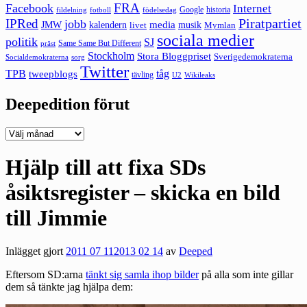
FRA
Facebook
Internet
Google
historia
fildelning
fotboll
födelsedag
Piratpartiet
IPRed
jobb
kalendern
media
JMW
livet
musik
Mymlan
sociala medier
politik
SJ
Same Same But Different
präst
Stockholm
Stora Bloggpriset
Sverigedemokraterna
sorg
Socialdemokraterna
Twitter
TPB
tåg
tweepblogs
tävling
U2
Wikileaks
Deepedition förut
Deepedition
förut
Hjälp till att fixa SDs
åsiktsregister – skicka en bild
till Jimmie
Inlägget gjort
2011 07 11
2013 02 14
av
Deeped
Eftersom SD:arna
tänkt sig samla ihop bilder
på alla som inte gillar
dem så tänkte jag hjälpa dem: