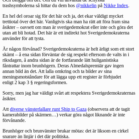
trashsymbolerna så hittar du dem hos
@nikkelin
på
Nikke Index
.
En hel del oroar sig för det här och ja, det ekar väldigt mycket
trettiotal över det här. Vanligtvis ska man ha rätt att föra fram sina
åsikter – oavsett om man är sverigedemokrat eller inte och göra det
utan att bli hotad. Det här är ett indirekt hot Sverigedemokraterna
använder för att tysta.
Är någon förvånad? Sverigedemokraterna är helt ärligt som ett stort
skämt – å ena sidan förväntar de sig respekt eftersom de valts in i
riksdagen, å andra sidan är de fortfarande lätt huliganistiska
fåntrattar inom brunhögern. Deras Almedalspremiär gav ingen
annan bild än det. Att lalla omkring och ta bilder av sina
meningsmotståndare för att lägga upp ett register är förbjudet
enligt 2 kap 3 § regeringsformen.
Sorry, men jag har väldigt svårt att respektera Sverigedemokraternas
åsikter.
Att
diverse vänsterlallare runt Ship to Gaza
(observera att de tagit
kamerabilder på skärmen…) verkar göra något liknande är inte
förvånande.
Brunhöger och brunvänster brukar mötas: det är liksom en cirkel
snarare än linjär i det där politiska.