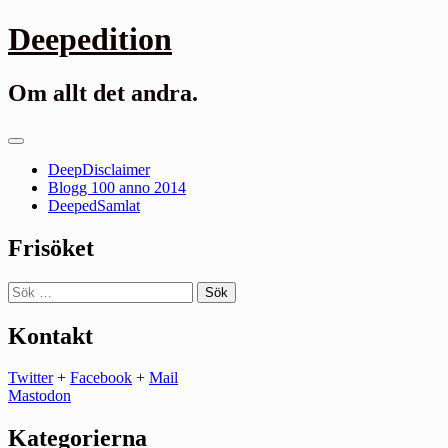
Gå
Deepedition
till
innehåll
Om allt det andra.
Primär
meny
DeepDisclaimer
Blogg 100 anno 2014
DeepedSamlat
Frisöket
Sök
efter:
Kontakt
Twitter
+
Facebook
+
Mail
Mastodon
Kategorierna