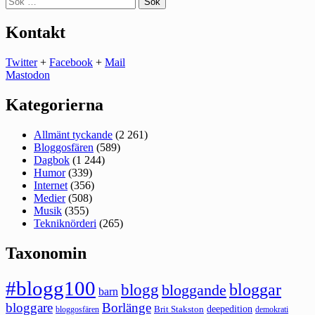
efter:
Kontakt
Twitter
+
Facebook
+
Mail
Mastodon
Kategorierna
Allmänt tyckande
(2 261)
Bloggosfären
(589)
Dagbok
(1 244)
Humor
(339)
Internet
(356)
Medier
(508)
Musik
(355)
Tekniknörderi
(265)
Taxonomin
#blogg100
bloggar
blogg
bloggande
barn
bloggare
Borlänge
deepedition
Brit Stakston
bloggosfären
demokrati