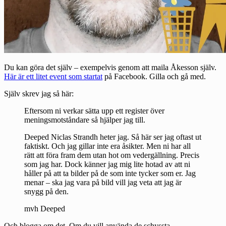
Du kan göra det själv – exempelvis genom att maila Åkesson själv.
Här är ett litet event som startat
på Facebook. Gilla och gå med.
Själv skrev jag så här:
Eftersom ni verkar sätta upp ett register över
meningsmotståndare så hjälper jag till.
Deeped Niclas Strandh heter jag. Så här ser jag oftast ut
faktiskt. Och jag gillar inte era åsikter. Men ni har all
rätt att föra fram dem utan hot om vedergällning. Precis
som jag har. Dock känner jag mig lite hotad av att ni
håller på att ta bilder på de som inte tycker som er. Jag
menar – ska jag vara på bild vill jag veta att jag är
snygg på den.
mvh Deeped
Och blogga om det. Om du vill använda de schyssta