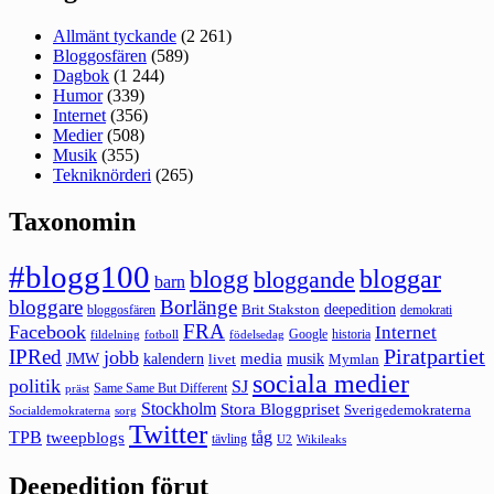
Allmänt tyckande
(2 261)
Bloggosfären
(589)
Dagbok
(1 244)
Humor
(339)
Internet
(356)
Medier
(508)
Musik
(355)
Tekniknörderi
(265)
Taxonomin
#blogg100
bloggar
blogg
bloggande
barn
bloggare
Borlänge
deepedition
Brit Stakston
bloggosfären
demokrati
FRA
Facebook
Internet
Google
historia
fildelning
fotboll
födelsedag
Piratpartiet
IPRed
jobb
kalendern
media
JMW
livet
musik
Mymlan
sociala medier
politik
SJ
Same Same But Different
präst
Stockholm
Stora Bloggpriset
Sverigedemokraterna
sorg
Socialdemokraterna
Twitter
TPB
tåg
tweepblogs
tävling
U2
Wikileaks
Deepedition förut