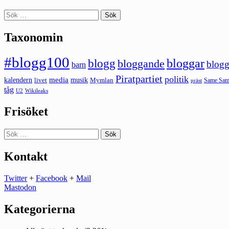
Sök
efter:
Taxonomin
#blogg100
bloggar
blogg
bloggande
blogg
barn
Piratpartiet
politik
kalendern
media
livet
musik
Mymlan
Same Same
präst
tåg
U2
Wikileaks
Frisöket
Sök
efter:
Kontakt
Twitter
+
Facebook
+
Mail
Mastodon
Kategorierna