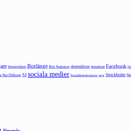
are
Borlänge
Facebook
deepedition
Brit Stakston
bloggosfären
demokrati
fi
sociala medier
SJ
Stockholm
St
 But Different
sorg
Socialdemokraterna
ll Jimmie