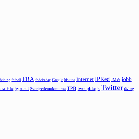
FRA
IPRed
jobb
Internet
JMW
Google
historia
ldelning
fotboll
födelsedag
Twitter
ora Bloggpriset
TPB
tweepblogs
Sverigedemokraterna
tävling