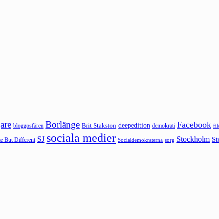
are
Borlänge
Facebook
deepedition
Brit Stakston
bloggosfären
demokrati
fi
sociala medier
SJ
Stockholm
St
 But Different
sorg
Socialdemokraterna