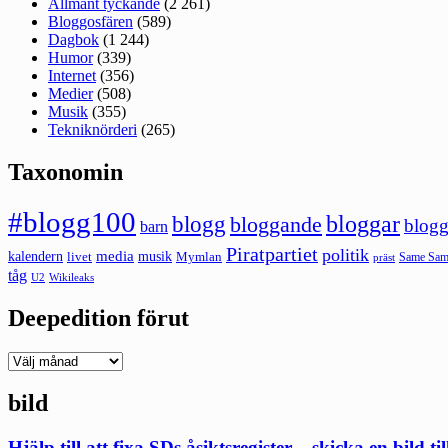
Allmänt tyckande
(2 261)
Bloggosfären
(589)
Dagbok
(1 244)
Humor
(339)
Internet
(356)
Medier
(508)
Musik
(355)
Tekniknörderi
(265)
Taxonomin
#blogg100
bloggar
blogg
bloggande
blogg
barn
Piratpartiet
politik
kalendern
media
livet
musik
Mymlan
Same Same
präst
tåg
U2
Wikileaks
Deepedition förut
Deepedition
förut
bild
Hjälp till att fixa SDs åsiktsregister – skicka en bild ti