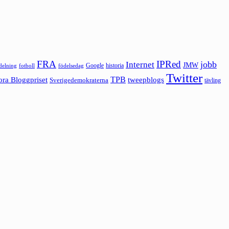
FRA
IPRed
jobb
Internet
JMW
Google
historia
ldelning
fotboll
födelsedag
Twitter
ora Bloggpriset
TPB
tweepblogs
Sverigedemokraterna
tävling