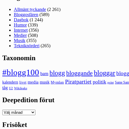
Allmänt tyckande
(2 261)
Bloggosfären
(589)
Dagbok
(1 244)
Humor
(339)
Internet
(356)
Medier
(508)
Musik
(355)
Tekniknörderi
(265)
Taxonomin
#blogg100
bloggar
blogg
bloggande
blogg
barn
Piratpartiet
politik
kalendern
media
livet
musik
Mymlan
Same Same
präst
tåg
U2
Wikileaks
Deepedition förut
Deepedition
förut
Frisöket