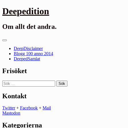
Gå
Deepedition
till
innehåll
Om allt det andra.
Primär
meny
DeepDisclaimer
Blogg 100 anno 2014
DeepedSamlat
Frisöket
Sök
efter:
Kontakt
Twitter
+
Facebook
+
Mail
Mastodon
Kategorierna