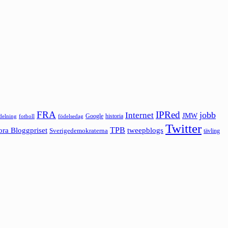
FRA
IPRed
jobb
Internet
JMW
Google
historia
ldelning
fotboll
födelsedag
Twitter
ora Bloggpriset
TPB
tweepblogs
Sverigedemokraterna
tävling