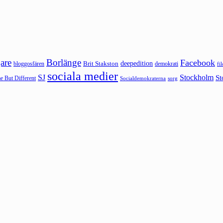
are
Borlänge
Facebook
deepedition
Brit Stakston
bloggosfären
demokrati
fi
sociala medier
SJ
Stockholm
St
 But Different
sorg
Socialdemokraterna