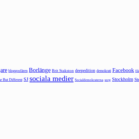
are
Borlänge
Facebook
deepedition
Brit Stakston
bloggosfären
demokrati
fi
sociala medier
SJ
Stockholm
St
 But Different
sorg
Socialdemokraterna