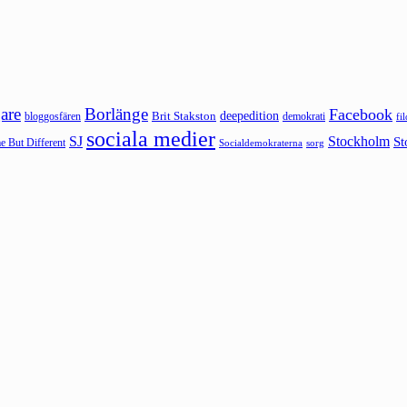
are
Borlänge
Facebook
deepedition
Brit Stakston
bloggosfären
demokrati
fi
sociala medier
SJ
Stockholm
St
 But Different
sorg
Socialdemokraterna