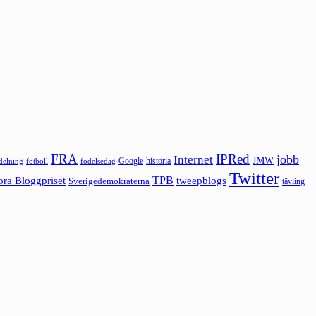
FRA
IPRed
jobb
Internet
JMW
Google
historia
ldelning
fotboll
födelsedag
Twitter
ora Bloggpriset
TPB
tweepblogs
Sverigedemokraterna
tävling