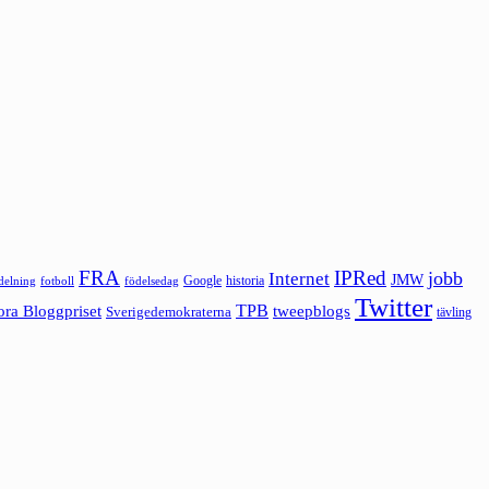
FRA
IPRed
jobb
Internet
JMW
Google
historia
ldelning
fotboll
födelsedag
Twitter
ora Bloggpriset
TPB
tweepblogs
Sverigedemokraterna
tävling