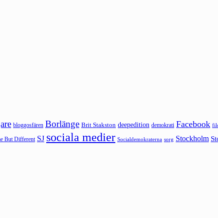
are
Borlänge
Facebook
deepedition
Brit Stakston
bloggosfären
demokrati
fi
sociala medier
SJ
Stockholm
St
 But Different
sorg
Socialdemokraterna