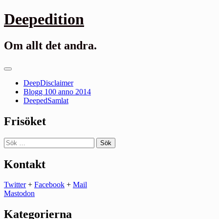
Gå
Deepedition
till
innehåll
Om allt det andra.
Primär
meny
DeepDisclaimer
Blogg 100 anno 2014
DeepedSamlat
Frisöket
Sök
efter:
Kontakt
Twitter
+
Facebook
+
Mail
Mastodon
Kategorierna