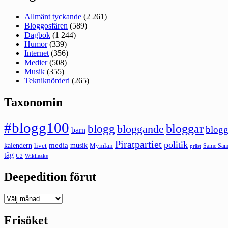
Allmänt tyckande
(2 261)
Bloggosfären
(589)
Dagbok
(1 244)
Humor
(339)
Internet
(356)
Medier
(508)
Musik
(355)
Tekniknörderi
(265)
Taxonomin
#blogg100
bloggar
blogg
bloggande
blogg
barn
Piratpartiet
politik
kalendern
media
livet
musik
Mymlan
Same Same
präst
tåg
U2
Wikileaks
Deepedition förut
Deepedition
förut
Frisöket