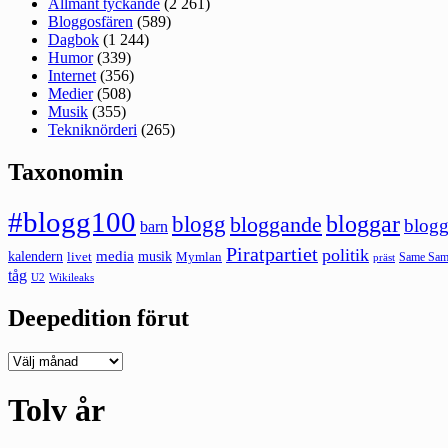
Allmänt tyckande
(2 261)
Bloggosfären
(589)
Dagbok
(1 244)
Humor
(339)
Internet
(356)
Medier
(508)
Musik
(355)
Tekniknörderi
(265)
Taxonomin
#blogg100
bloggar
blogg
bloggande
blogg
barn
Piratpartiet
politik
kalendern
media
livet
musik
Mymlan
Same Same
präst
tåg
U2
Wikileaks
Deepedition förut
Deepedition
förut
Tolv år