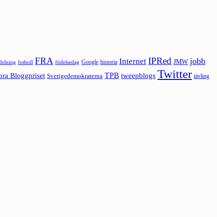
FRA
IPRed
jobb
Internet
JMW
Google
historia
ldelning
fotboll
födelsedag
Twitter
ora Bloggpriset
TPB
tweepblogs
Sverigedemokraterna
tävling