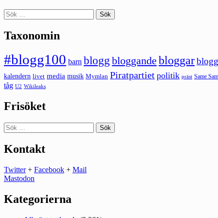
Sök
efter:
Taxonomin
#blogg100
bloggar
blogg
bloggande
blogg
barn
Piratpartiet
politik
kalendern
media
livet
musik
Mymlan
Same Same
präst
tåg
U2
Wikileaks
Frisöket
Sök
efter:
Kontakt
Twitter
+
Facebook
+
Mail
Mastodon
Kategorierna