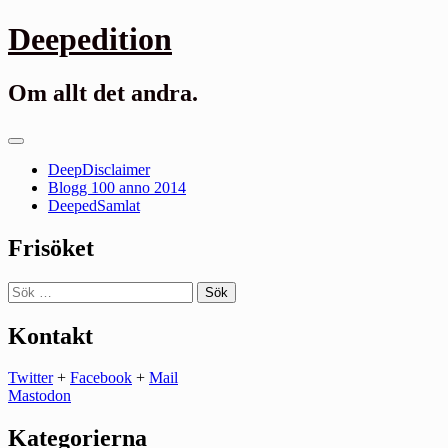
Gå
Deepedition
till
innehåll
Om allt det andra.
Primär
meny
DeepDisclaimer
Blogg 100 anno 2014
DeepedSamlat
Frisöket
Sök
efter:
Kontakt
Twitter
+
Facebook
+
Mail
Mastodon
Kategorierna