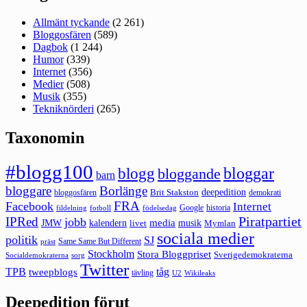
Allmänt tyckande
(2 261)
Bloggosfären
(589)
Dagbok
(1 244)
Humor
(339)
Internet
(356)
Medier
(508)
Musik
(355)
Tekniknörderi
(265)
Taxonomin
#blogg100
bloggar
blogg
bloggande
barn
bloggare
Borlänge
deepedition
Brit Stakston
bloggosfären
demokrati
FRA
Facebook
Internet
Google
historia
fildelning
fotboll
födelsedag
Piratpartiet
IPRed
jobb
kalendern
media
JMW
livet
musik
Mymlan
sociala medier
politik
SJ
Same Same But Different
präst
Stockholm
Stora Bloggpriset
Sverigedemokraterna
sorg
Socialdemokraterna
Twitter
TPB
tåg
tweepblogs
tävling
U2
Wikileaks
Deepedition förut