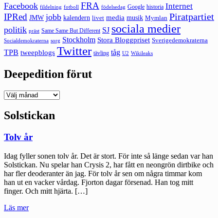
FRA
Facebook
Internet
Google
historia
fildelning
fotboll
födelsedag
Piratpartiet
IPRed
jobb
kalendern
media
JMW
livet
musik
Mymlan
sociala medier
politik
SJ
Same Same But Different
präst
Stockholm
Stora Bloggpriset
Sverigedemokraterna
sorg
Socialdemokraterna
Twitter
TPB
tåg
tweepblogs
tävling
U2
Wikileaks
Deepedition förut
Deepedition
förut
Solstickan
Tolv år
Idag fyller sonen tolv år. Det är stort. För inte så länge sedan var han
Solstickan. Nu spelar han Crysis 2, har fått en neongrön dirtbike och
har fler deoderanter än jag. För tolv år sen om några timmar kom
han ut en vacker vårdag. Fjorton dagar försenad. Han tog mitt
finger. Och mitt hjärta. […]
"Tolv
Läs mer
år"