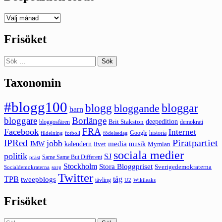
Deepedition
förut
Frisöket
Sök
efter:
Taxonomin
#blogg100
bloggar
blogg
bloggande
barn
bloggare
Borlänge
deepedition
Brit Stakston
bloggosfären
demokrati
FRA
Facebook
Internet
Google
historia
fildelning
fotboll
födelsedag
Piratpartiet
IPRed
jobb
kalendern
media
JMW
livet
musik
Mymlan
sociala medier
politik
SJ
Same Same But Different
präst
Stockholm
Stora Bloggpriset
Sverigedemokraterna
sorg
Socialdemokraterna
Twitter
TPB
tåg
tweepblogs
tävling
U2
Wikileaks
Frisöket
Sök