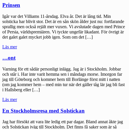
Prinsen
Igår var det Villiams 11-årsdag. Elva år. Det är lång tid. Min
solsticka har blivit stor. Det är en sån skön ålder just nu: fortfarande
sprallig men också rejält mer vuxen. Vi avslutade dagen med Prince
of Persia, världspremiären. Vi tyckte ungefär likadant. För övrigt är
det galet galet mycket jobb igen. Som om det […]
"Prinsen"
Läs mer
…ont
Varning för ett sådär personligt inlägg. Jag är i Stockholm. Jobbar
och står i. Har inte varit hemma sen i måndags morse. Imorgon far
jag till Göteborg och kommer hem till Borlänge först mitt i natten
(om jag kommer hem – med min tur när det gäller tåg lär jag bli fast
i Hallsberg eller […]
"…
Läs mer
ont"
En Stockholmsresa med Solstickan
Jag har försökt att vara lite ledig ett par dagar. Bland annat åkte jag
och Solstickan iväg till Stockholm. Det finns få saker som är så