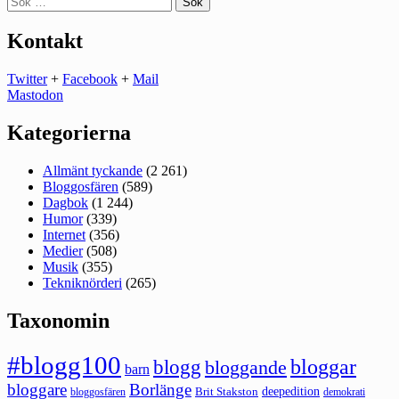
efter:
Kontakt
Twitter
+
Facebook
+
Mail
Mastodon
Kategorierna
Allmänt tyckande
(2 261)
Bloggosfären
(589)
Dagbok
(1 244)
Humor
(339)
Internet
(356)
Medier
(508)
Musik
(355)
Tekniknörderi
(265)
Taxonomin
#blogg100
bloggar
blogg
bloggande
barn
bloggare
Borlänge
deepedition
Brit Stakston
bloggosfären
demokrati