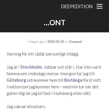
Gå
DEEPEDITION
till
PRI
MEN
innehåll
…ONT
Inlägget gjort
2010 03 25
av
Deeped
Varning för ett sådär personligt inlägg.
Jag är i
Stockholm
. Jobbar och står i. Har inte varit
hemma sen i måndags morse. Imorgon far jag till
Göteborg
och kommer hem till
Borlänge
först mitt
i natten (om jag kommer hem – med min tur när det
gäller tåg lär jag bli fast i Hallsberg eller nåt).
Jag saknar mina barn.