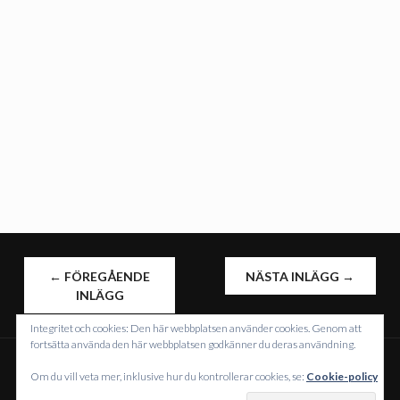
INLÄGGSNAVIGERING
←
FÖREGÅENDE
NÄSTA INLÄGG
→
INLÄGG
Integritet och cookies: Den här webbplatsen använder cookies. Genom att
fortsätta använda den här webbplatsen godkänner du deras användning.
Om du vill veta mer, inklusive hur du kontrollerar cookies, se:
Cookie-policy
DRIVS MED WORDPRESS