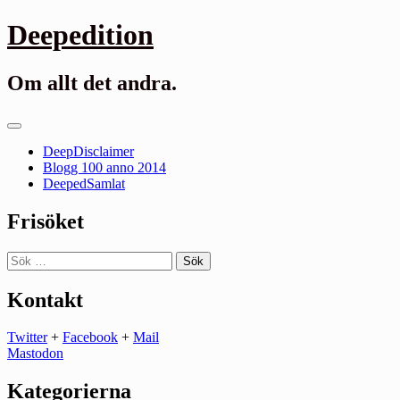
Gå
Deepedition
till
innehåll
Om allt det andra.
Primär
meny
DeepDisclaimer
Blogg 100 anno 2014
DeepedSamlat
Frisöket
Sök
efter:
Kontakt
Twitter
+
Facebook
+
Mail
Mastodon
Kategorierna