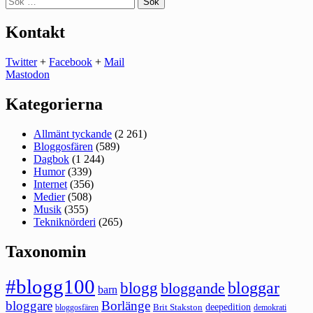
efter:
Kontakt
Twitter
+
Facebook
+
Mail
Mastodon
Kategorierna
Allmänt tyckande
(2 261)
Bloggosfären
(589)
Dagbok
(1 244)
Humor
(339)
Internet
(356)
Medier
(508)
Musik
(355)
Tekniknörderi
(265)
Taxonomin
#blogg100
bloggar
blogg
bloggande
barn
bloggare
Borlänge
deepedition
Brit Stakston
bloggosfären
demokrati