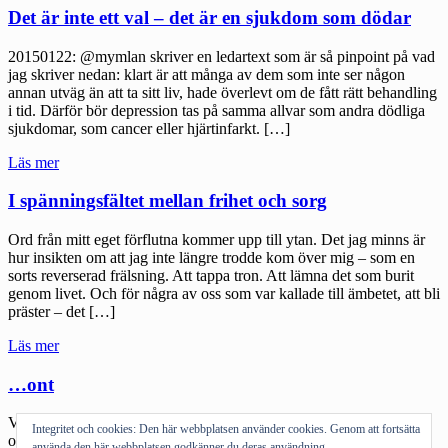
Det är inte ett val – det är en sjukdom som dödar
20150122: @mymlan skriver en ledartext som är så pinpoint på vad
jag skriver nedan: klart är att många av dem som inte ser någon
annan utväg än att ta sitt liv, hade överlevt om de fått rätt behandling
i tid. Därför bör depression tas på samma allvar som andra dödliga
sjukdomar, som cancer eller hjärtinfarkt. […]
"Det
Läs mer
är
inte
I spänningsfältet mellan frihet och sorg
ett
val
Ord från mitt eget förflutna kommer upp till ytan. Det jag minns är
–
hur insikten om att jag inte längre trodde kom över mig – som en
det
sorts reverserad frälsning. Att tappa tron. Att lämna det som burit
är
genom livet. Och för några av oss som var kallade till ämbetet, att bli
en
präster – det […]
sjukdom
som
"I
Läs mer
dödar"
spänningsfältet
mellan
…ont
frihet
och
Varning för ett sådär personligt inlägg. Jag är i Stockholm. Jobbar
Integritet och cookies: Den här webbplatsen använder cookies. Genom att fortsätta
sorg"
och står i. Har inte varit hemma sen i måndags morse. Imorgon far
använda den här webbplatsen godkänner du deras användning.