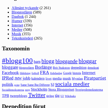
Allmänt tyckande
(2 261)
Bloggosfären
(589)
Dagbok
(1 244)
Humor
(339)
Internet
(356)
Medier
(508)
Musik
(355)
Tekniknörderi
(265)
Taxonomin
#blogg100
bloggar
blogg
bloggande
barn
bloggare
Borlänge
deepedition
Brit Stakston
bloggosfären
demokrati
FRA
Facebook
Internet
Google
historia
fildelning
fotboll
födelsedag
Piratpartiet
IPRed
jobb
kalendern
media
JMW
livet
musik
Mymlan
sociala medier
politik
SJ
Same Same But Different
präst
Stockholm
Stora Bloggpriset
Sverigedemokraterna
sorg
Socialdemokraterna
Twitter
TPB
tåg
tweepblogs
tävling
U2
Wikileaks
Deepedition förut