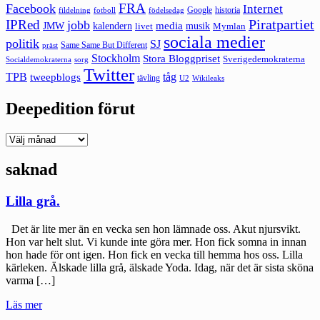
FRA
Facebook
Internet
Google
historia
fildelning
fotboll
födelsedag
Piratpartiet
IPRed
jobb
kalendern
media
JMW
livet
musik
Mymlan
sociala medier
politik
SJ
Same Same But Different
präst
Stockholm
Stora Bloggpriset
Sverigedemokraterna
sorg
Socialdemokraterna
Twitter
TPB
tåg
tweepblogs
tävling
U2
Wikileaks
Deepedition förut
Deepedition
förut
saknad
Lilla grå.
Det är lite mer än en vecka sen hon lämnade oss. Akut njursvikt.
Hon var helt slut. Vi kunde inte göra mer. Hon fick somna in innan
hon hade för ont igen. Hon fick en vecka till hemma hos oss. Lilla
kärleken. Älskade lilla grå, älskade Yoda. Idag, när det är sista sköna
varma […]
"Lilla
Läs mer
grå."