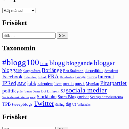
Deepedition
förut
Frisöket
Sök
efter:
Taxonomin
#blogg100
bloggar
blogg
bloggande
barn
bloggare
Borlänge
deepedition
Brit Stakston
bloggosfären
demokrati
FRA
Facebook
Internet
Google
historia
fildelning
fotboll
födelsedag
Piratpartiet
IPRed
jobb
kalendern
media
JMW
livet
musik
Mymlan
sociala medier
politik
SJ
Same Same But Different
präst
Stockholm
Stora Bloggpriset
Sverigedemokraterna
sorg
Socialdemokraterna
Twitter
TPB
tåg
tweepblogs
tävling
U2
Wikileaks
Frisöket
Sök