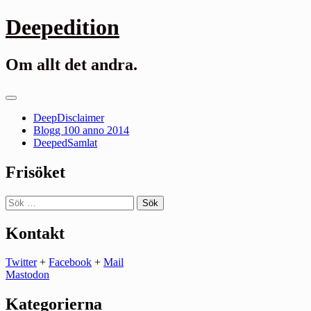
Gå
Deepedition
till
innehåll
Om allt det andra.
Primär
meny
DeepDisclaimer
Blogg 100 anno 2014
DeepedSamlat
Frisöket
Sök
efter:
Kontakt
Twitter
+
Facebook
+
Mail
Mastodon
Kategorierna