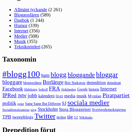
Allmänt tyckande
(2 261)
Bloggosfären
(589)
Dagbok
(1 244)
Humor
(339)
Internet
(356)
Medier
(508)
Musik
(355)
Tekniknörderi
(265)
Taxonomin
#blogg100
bloggar
blogg
bloggande
barn
bloggare
Borlänge
deepedition
Brit Stakston
bloggosfären
demokrati
FRA
Facebook
Internet
Google
historia
fildelning
fotboll
födelsedag
Piratpartiet
IPRed
jobb
kalendern
media
JMW
livet
musik
Mymlan
sociala medier
politik
SJ
Same Same But Different
präst
Stockholm
Stora Bloggpriset
Sverigedemokraterna
sorg
Socialdemokraterna
Twitter
TPB
tåg
tweepblogs
tävling
U2
Wikileaks
Deepedition förut