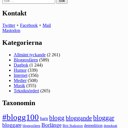
efter:
Kontakt
Twitter
+
Facebook
+
Mail
Mastodon
Kategorierna
Allmänt tyckande
(2 261)
Bloggosfären
(589)
Dagbok
(1 244)
Humor
(339)
Internet
(356)
Medier
(508)
Musik
(355)
Tekniknörderi
(265)
Taxonomin
#blogg100
bloggar
blogg
bloggande
barn
bloggare
Borlänge
deepedition
Brit Stakston
bloggosfären
demokrati