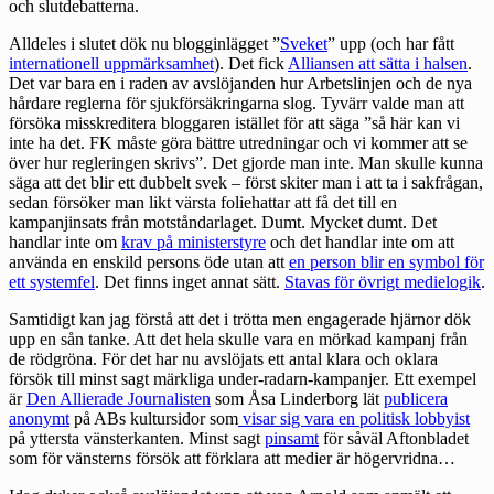
och slutdebatterna.
Alldeles i slutet dök nu blogginlägget ”
Sveket
” upp (och har fått
internationell uppmärksamhet
). Det fick
Alliansen att sätta i halsen
.
Det var bara en i raden av avslöjanden hur Arbetslinjen och de nya
hårdare reglerna för sjukförsäkringarna slog. Tyvärr valde man att
försöka misskreditera bloggaren istället för att säga ”så här kan vi
inte ha det. FK måste göra bättre utredningar och vi kommer att se
över hur regleringen skrivs”. Det gjorde man inte. Man skulle kunna
säga att det blir ett dubbelt svek – först skiter man i att ta i sakfrågan,
sedan försöker man likt värsta foliehattar att få det till en
kampanjinsats från motståndarlaget. Dumt. Mycket dumt. Det
handlar inte om
krav på ministerstyre
och det handlar inte om att
använda en enskild persons öde utan att
en person blir en symbol för
ett systemfel
. Det finns inget annat sätt.
Stavas för övrigt medielogik
.
Samtidigt kan jag förstå att det i trötta men engagerade hjärnor dök
upp en sån tanke. Att det hela skulle vara en mörkad kampanj från
de rödgröna. För det har nu avslöjats ett antal klara och oklara
försök till minst sagt märkliga under-radarn-kampanjer. Ett exempel
är
Den Allierade Journalisten
som Åsa Linderborg lät
publicera
anonymt
på ABs kultursidor som
visar sig vara en politisk lobbyist
på yttersta vänsterkanten. Minst sagt
pinsamt
för såväl Aftonbladet
som för vänsterns försök att förklara att medier är högervridna…