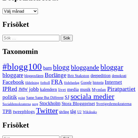
Deepedition
förut
Frisöket
Sök
efter:
Taxonomin
#blogg100
bloggar
blogg
bloggande
barn
bloggare
Borlänge
deepedition
Brit Stakston
bloggosfären
demokrati
FRA
Facebook
Internet
Google
historia
fildelning
fotboll
födelsedag
Piratpartiet
IPRed
jobb
kalendern
media
JMW
livet
musik
Mymlan
sociala medier
politik
SJ
Same Same But Different
präst
Stockholm
Stora Bloggpriset
Sverigedemokraterna
sorg
Socialdemokraterna
Twitter
TPB
tåg
tweepblogs
tävling
U2
Wikileaks
Frisöket
Sök