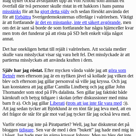
Idag dyker också avslöjandet upp att von Arnold som anmält ett
överfall där två personer skulle ristat in ett hakkors i hans panna
misstänks
för att ha
gjort detta själv
och sedan försökt använda det
för att
förbättra
Sverigedemokraternas offerläge i valrörelsen. Viktigt
är att fortfarande
är det en misstanke, inte ett säkert avgörande
, men
om det är sant så borde de som fortfarande har några hjärnceller kvar
men trots det funderar på att rösta på SD helt enkelt välja något
annat.
Det har onekligen hettat till rejält i valrörelsen. Att sociala medier
skulle vara misslyckat
visar sig vara helt fel
. Det misslyckade är att
partierna misslyckats att använda kraften i dem.
Själv har jag röstat.
Efter mycken vånda valde jag att
göra som
Betnér
men eftersom jag är en nyfiken jävel så kollade jag vilken det
blev och eftersom jag gillar personval så ville jag kryssa. Och jag
kan konstatera att jag gillar Camilla Lindberg och jag gillar John
Thornander som stod på FPs dalalista. Sen gillar jag faktiskt både
kärnkraft och betyg tidigare i skolan (efter diskussioner med mina
barn fr a). Och jag gillar
Liberati
(
trots att jag inte får vara med
:)).
Att jag sedan tycker att Björklund är en tönt får jag leva med, att en
del frågor de står för går mot vad jag tycker får jag också leva med.
Varför röstar jag inte på Piratpartiet? Well, jag har diskuterat det på
bloggen
tidigare
. Sen var de med i den ”bukett” jag hade med mig in
i båset. Jag hade mer än gärna kryssat Johnny. Men nu blev det inte