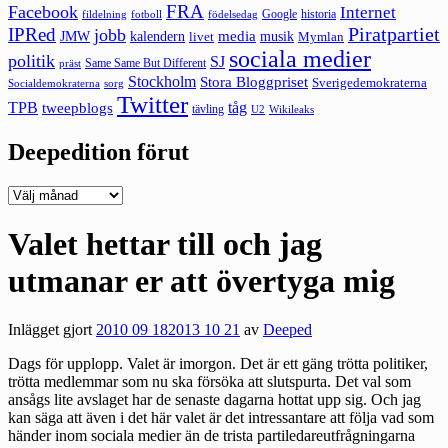
FRA
Facebook
Internet
Google
historia
fildelning
fotboll
födelsedag
Piratpartiet
IPRed
jobb
kalendern
media
JMW
livet
musik
Mymlan
sociala medier
politik
SJ
Same Same But Different
präst
Stockholm
Stora Bloggpriset
Sverigedemokraterna
sorg
Socialdemokraterna
Twitter
TPB
tåg
tweepblogs
tävling
U2
Wikileaks
Deepedition förut
Deepedition
förut
Valet hettar till och jag
utmanar er att övertyga mig
Inlägget gjort
2010 09 18
2013 10 21
av
Deeped
Dags för upplopp. Valet är imorgon. Det är ett gäng trötta politiker,
trötta medlemmar som nu ska försöka att slutspurta. Det val som
ansågs lite avslaget har de senaste dagarna hottat upp sig. Och jag
kan säga att även i det här valet är det intressantare att följa vad som
händer inom sociala medier än de trista partiledareutfrågningarna