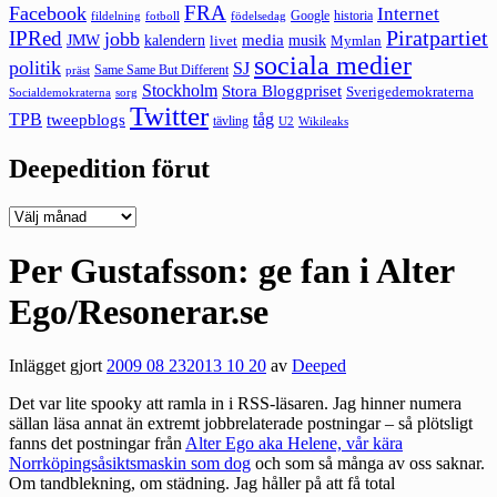
FRA
Facebook
Internet
Google
historia
fildelning
fotboll
födelsedag
Piratpartiet
IPRed
jobb
kalendern
media
JMW
livet
musik
Mymlan
sociala medier
politik
SJ
Same Same But Different
präst
Stockholm
Stora Bloggpriset
Sverigedemokraterna
sorg
Socialdemokraterna
Twitter
TPB
tåg
tweepblogs
tävling
U2
Wikileaks
Deepedition förut
Deepedition
förut
Per Gustafsson: ge fan i Alter
Ego/Resonerar.se
Inlägget gjort
2009 08 23
2013 10 20
av
Deeped
Det var lite spooky att ramla in i RSS-läsaren. Jag hinner numera
sällan läsa annat än extremt jobbrelaterade postningar – så plötsligt
fanns det postningar från
Alter Ego aka Helene, vår kära
Norrköpingsåsiktsmaskin som dog
och som så många av oss saknar.
Om tandblekning, om städning. Jag håller på att få total