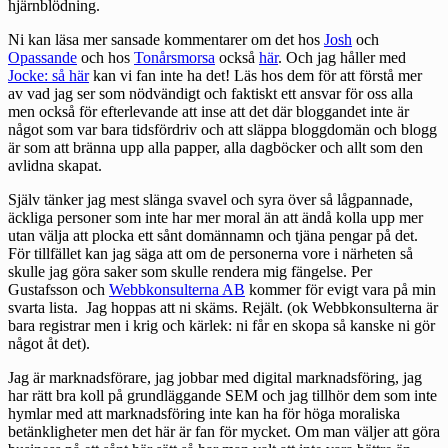
hjärnblödning.
Ni kan läsa mer sansade kommentarer om det hos
Josh
och
Opassande
och hos
Tonårsmorsa
också
här
. Och jag håller med
Jocke: så här
kan vi fan inte ha det! Läs hos dem för att förstå mer
av vad jag ser som nödvändigt och faktiskt ett ansvar för oss alla
men också för efterlevande att inse att det där bloggandet inte är
något som var bara tidsfördriv och att släppa bloggdomän och blogg
är som att bränna upp alla papper, alla dagböcker och allt som den
avlidna skapat.
Själv tänker jag mest slänga svavel och syra över så lågpannade,
äckliga personer som inte har mer moral än att ändå kolla upp mer
utan välja att plocka ett sånt domännamn och tjäna pengar på det.
För tillfället kan jag säga att om de personerna vore i närheten så
skulle jag göra saker som skulle rendera mig fängelse. Per
Gustafsson och
Webbkonsulterna AB
kommer för evigt vara på min
svarta lista. Jag hoppas att ni skäms. Rejält. (ok Webbkonsulterna är
bara registrar men i krig och kärlek: ni får en skopa så kanske ni gör
något åt det).
Jag är marknadsförare, jag jobbar med digital marknadsföring, jag
har rätt bra koll på grundläggande SEM och jag tillhör dem som inte
hymlar med att marknadsföring inte kan ha för höga moraliska
betänkligheter men det här är fan för mycket. Om man väljer att göra