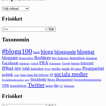
Deepedition
förut
Frisöket
Sök
efter:
Taxonomin
#blogg100
bloggar
blogg
bloggande
barn
bloggare
Borlänge
deepedition
Brit Stakston
bloggosfären
demokrati
FRA
Facebook
Internet
Google
historia
fildelning
fotboll
födelsedag
Piratpartiet
IPRed
jobb
kalendern
media
JMW
livet
musik
Mymlan
sociala medier
politik
SJ
Same Same But Different
präst
Stockholm
Stora Bloggpriset
Sverigedemokraterna
sorg
Socialdemokraterna
Twitter
TPB
tåg
tweepblogs
tävling
U2
Wikileaks
Frisöket
Sök