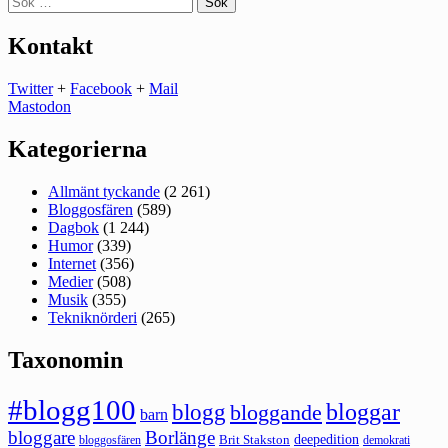
efter:
Kontakt
Twitter
+
Facebook
+
Mail
Mastodon
Kategorierna
Allmänt tyckande
(2 261)
Bloggosfären
(589)
Dagbok
(1 244)
Humor
(339)
Internet
(356)
Medier
(508)
Musik
(355)
Tekniknörderi
(265)
Taxonomin
#blogg100
bloggar
blogg
bloggande
barn
bloggare
Borlänge
deepedition
Brit Stakston
bloggosfären
demokrati