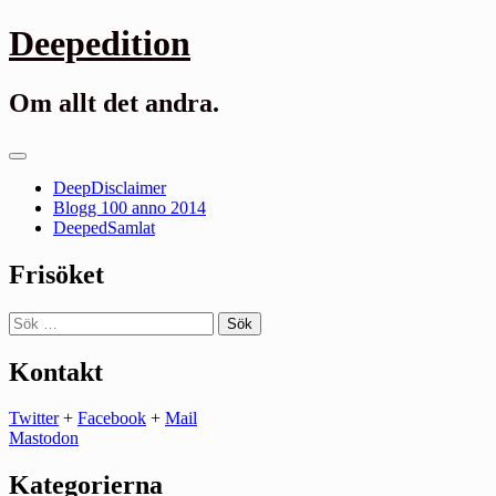
Gå
Deepedition
till
innehåll
Om allt det andra.
Primär
meny
DeepDisclaimer
Blogg 100 anno 2014
DeepedSamlat
Frisöket
Sök
efter:
Kontakt
Twitter
+
Facebook
+
Mail
Mastodon
Kategorierna