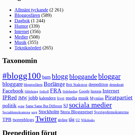
Allmänt tyckande
(2 261)
Bloggosfären
(589)
Dagbok
(1 244)
Humor
(339)
Internet
(356)
Medier
(508)
Musik
(355)
Tekniknörderi
(265)
Taxonomin
#blogg100
bloggar
blogg
bloggande
barn
bloggare
Borlänge
deepedition
Brit Stakston
bloggosfären
demokrati
FRA
Facebook
Internet
Google
historia
fildelning
fotboll
födelsedag
Piratpartiet
IPRed
jobb
kalendern
media
JMW
livet
musik
Mymlan
sociala medier
politik
SJ
Same Same But Different
präst
Stockholm
Stora Bloggpriset
Sverigedemokraterna
sorg
Socialdemokraterna
Twitter
TPB
tåg
tweepblogs
tävling
U2
Wikileaks
Deepedition förut