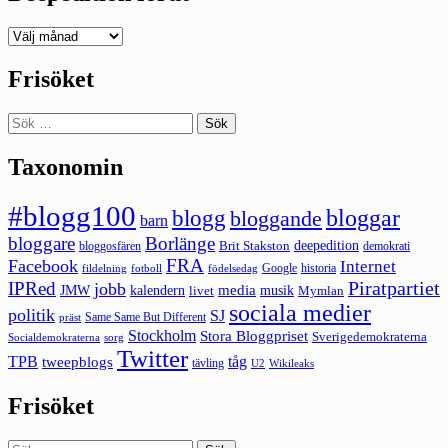
Deepedition
förut
Frisöket
Sök
efter:
Taxonomin
#blogg100
bloggar
blogg
bloggande
barn
bloggare
Borlänge
deepedition
Brit Stakston
bloggosfären
demokrati
FRA
Facebook
Internet
Google
historia
fildelning
fotboll
födelsedag
Piratpartiet
IPRed
jobb
kalendern
media
JMW
livet
musik
Mymlan
sociala medier
politik
SJ
Same Same But Different
präst
Stockholm
Stora Bloggpriset
Sverigedemokraterna
sorg
Socialdemokraterna
Twitter
TPB
tåg
tweepblogs
tävling
U2
Wikileaks
Frisöket
Sök