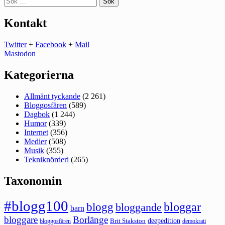
efter:
Kontakt
Twitter
+
Facebook
+
Mail
Mastodon
Kategorierna
Allmänt tyckande
(2 261)
Bloggosfären
(589)
Dagbok
(1 244)
Humor
(339)
Internet
(356)
Medier
(508)
Musik
(355)
Tekniknörderi
(265)
Taxonomin
#blogg100
bloggar
blogg
bloggande
barn
bloggare
Borlänge
deepedition
Brit Stakston
bloggosfären
demokrati