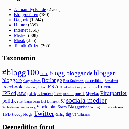
Allmänt tyckande
(2 261)
Bloggosfären
(589)
Dagbok
(1 244)
Humor
(339)
Internet
(356)
Medier
(508)
Musik
(355)
Tekniknörderi
(265)
Taxonomin
#blogg100
bloggar
blogg
bloggande
barn
bloggare
Borlänge
deepedition
Brit Stakston
bloggosfären
demokrati
FRA
Facebook
Internet
Google
historia
fildelning
fotboll
födelsedag
Piratpartiet
IPRed
jobb
kalendern
media
JMW
livet
musik
Mymlan
sociala medier
politik
SJ
Same Same But Different
präst
Stockholm
Stora Bloggpriset
Sverigedemokraterna
sorg
Socialdemokraterna
Twitter
TPB
tåg
tweepblogs
tävling
U2
Wikileaks
Deepedition förut