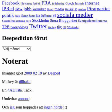
FRA
Facebook
Internet
Google
historia
fildelning
fotboll
födelsedag
Piratpartiet
IPRed
jobb
kalendern
media
JMW
livet
musik
Mymlan
sociala medier
politik
SJ
Same Same But Different
präst
Stockholm
Stora Bloggpriset
Sverigedemokraterna
sorg
Socialdemokraterna
Twitter
TPB
tåg
tweepblogs
tävling
U2
Wikileaks
Deepedition förut
Deepedition
förut
Noterat
Inlägget gjort
2009 02 19
av
Deeped
Mickey är
tillbaka
.
En
4ADlista
. Tack.
Underbar
annons
!
Och
jag
som hoppades att
ingen hörde
! :)