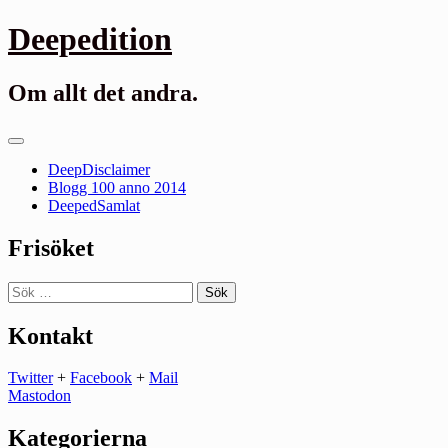
Gå
Deepedition
till
innehåll
Om allt det andra.
Primär
meny
DeepDisclaimer
Blogg 100 anno 2014
DeepedSamlat
Frisöket
Sök
efter:
Kontakt
Twitter
+
Facebook
+
Mail
Mastodon
Kategorierna