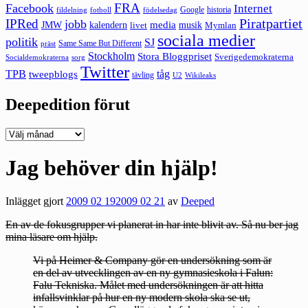
FRA
Facebook
Internet
Google
historia
fildelning
fotboll
födelsedag
Piratpartiet
IPRed
jobb
kalendern
media
JMW
livet
musik
Mymlan
sociala medier
politik
SJ
Same Same But Different
präst
Stockholm
Stora Bloggpriset
Sverigedemokraterna
sorg
Socialdemokraterna
Twitter
TPB
tåg
tweepblogs
tävling
U2
Wikileaks
Deepedition förut
Deepedition
förut
Jag behöver din hjälp!
Inlägget gjort
2009 02 19
2009 02 21
av
Deeped
En av de fokusgrupper vi planerat in har inte blivit av. Så nu ber jag
mina läsare om hjälp.
Vi på Heimer & Company gör en undersökning som är
en del av utvecklingen av en ny gymnasieskola i Falun:
Falu Tekniska. Målet med undersökningen är att hitta
infallsvinklar på hur en ny modern skola ska se ut,