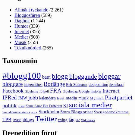
Allmänt tyckande
(2 261)
Bloggosfären
(589)
Dagbok
(1 244)
Humor
(339)
Internet
(356)
Medier
(508)
Musik
(355)
Tekniknörderi
(265)
Taxonomin
#blogg100
bloggar
blogg
bloggande
barn
bloggare
Borlänge
deepedition
Brit Stakston
bloggosfären
demokrati
FRA
Facebook
Internet
Google
historia
fildelning
fotboll
födelsedag
Piratpartiet
IPRed
jobb
kalendern
media
JMW
livet
musik
Mymlan
sociala medier
politik
SJ
Same Same But Different
präst
Stockholm
Stora Bloggpriset
Sverigedemokraterna
sorg
Socialdemokraterna
Twitter
TPB
tåg
tweepblogs
tävling
U2
Wikileaks
Deepedition förut