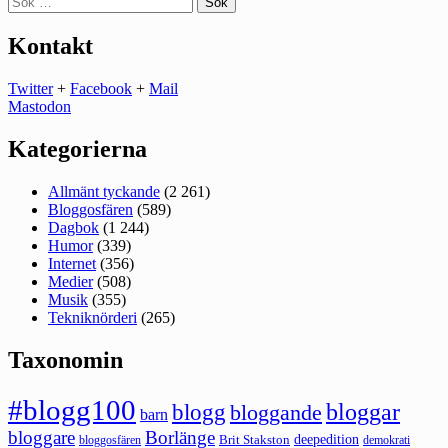
efter:
Kontakt
Twitter
+
Facebook
+
Mail
Mastodon
Kategorierna
Allmänt tyckande
(2 261)
Bloggosfären
(589)
Dagbok
(1 244)
Humor
(339)
Internet
(356)
Medier
(508)
Musik
(355)
Tekniknörderi
(265)
Taxonomin
#blogg100
bloggar
blogg
bloggande
barn
bloggare
Borlänge
deepedition
Brit Stakston
bloggosfären
demokrati