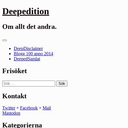
Gå
Deepedition
till
innehåll
Om allt det andra.
Primär
meny
DeepDisclaimer
Blogg 100 anno 2014
DeepedSamlat
Frisöket
Sök
efter:
Kontakt
Twitter
+
Facebook
+
Mail
Mastodon
Kategorierna