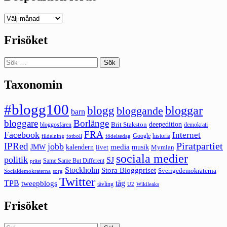
Deepedition
förut
Frisöket
Sök
efter:
Taxonomin
#blogg100
bloggar
blogg
bloggande
barn
bloggare
Borlänge
deepedition
Brit Stakston
bloggosfären
demokrati
FRA
Facebook
Internet
Google
historia
fildelning
fotboll
födelsedag
Piratpartiet
IPRed
jobb
kalendern
media
JMW
livet
musik
Mymlan
sociala medier
politik
SJ
Same Same But Different
präst
Stockholm
Stora Bloggpriset
Sverigedemokraterna
sorg
Socialdemokraterna
Twitter
TPB
tåg
tweepblogs
tävling
U2
Wikileaks
Frisöket
Sök