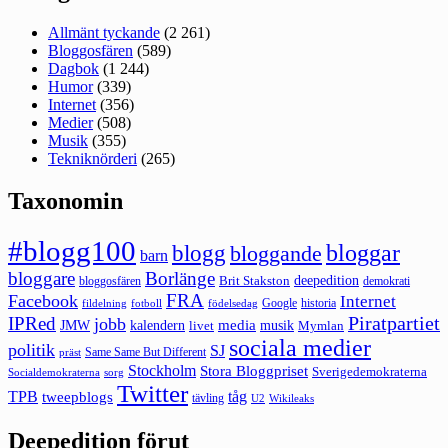
Allmänt tyckande
(2 261)
Bloggosfären
(589)
Dagbok
(1 244)
Humor
(339)
Internet
(356)
Medier
(508)
Musik
(355)
Tekniknörderi
(265)
Taxonomin
#blogg100
bloggar
blogg
bloggande
barn
bloggare
Borlänge
deepedition
Brit Stakston
bloggosfären
demokrati
FRA
Facebook
Internet
Google
historia
fildelning
fotboll
födelsedag
Piratpartiet
IPRed
jobb
kalendern
media
JMW
livet
musik
Mymlan
sociala medier
politik
SJ
Same Same But Different
präst
Stockholm
Stora Bloggpriset
Sverigedemokraterna
sorg
Socialdemokraterna
Twitter
TPB
tåg
tweepblogs
tävling
U2
Wikileaks
Deepedition förut