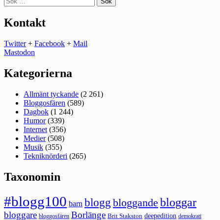
efter:
Kontakt
Twitter
+
Facebook
+
Mail
Mastodon
Kategorierna
Allmänt tyckande
(2 261)
Bloggosfären
(589)
Dagbok
(1 244)
Humor
(339)
Internet
(356)
Medier
(508)
Musik
(355)
Tekniknörderi
(265)
Taxonomin
#blogg100
bloggar
blogg
bloggande
barn
bloggare
Borlänge
deepedition
Brit Stakston
bloggosfären
demokrati