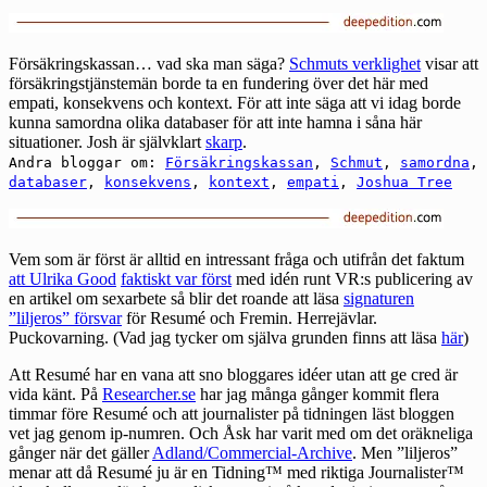
Försäkringskassan… vad ska man säga?
Schmuts verklighet
visar att
försäkringstjänstemän borde ta en fundering över det här med
empati, konsekvens och kontext. För att inte säga att vi idag borde
kunna samordna olika databaser för att inte hamna i såna här
situationer. Josh är självklart
skarp
.
Andra bloggar om:
Försäkringskassan
,
Schmut
,
samordna
,
databaser
,
konsekvens
,
kontext
,
empati
,
Joshua Tree
Vem som är först är alltid en intressant fråga och utifrån det faktum
att Ulrika Good
faktiskt var först
med idén runt VR:s publicering av
en artikel om sexarbete så blir det roande att läsa
signaturen
”liljeros” försvar
för Resumé och Fremin. Herrejävlar.
Puckovarning. (Vad jag tycker om själva grunden finns att läsa
här
)
Att Resumé har en vana att sno bloggares idéer utan att ge cred är
vida känt. På
Researcher.se
har jag många gånger kommit flera
timmar före Resumé och att journalister på tidningen läst bloggen
vet jag genom ip-numren. Och Åsk har varit med om det oräkneliga
gånger när det gäller
Adland/Commercial-Archive
. Men ”liljeros”
menar att då Resumé ju är en Tidning™ med riktiga Journalister™