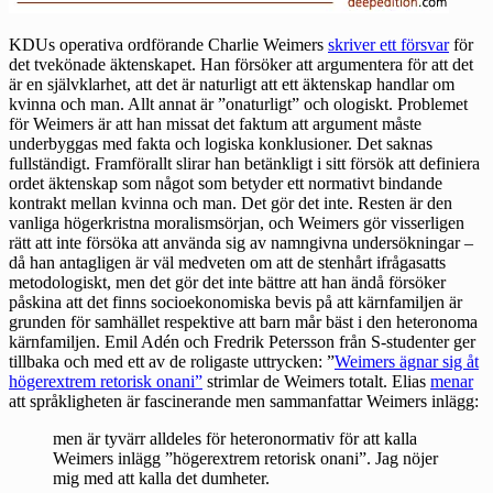
KDUs operativa ordförande Charlie Weimers
skriver ett försvar
för
det tvekönade äktenskapet. Han försöker att argumentera för att det
är en självklarhet, att det är naturligt att ett äktenskap handlar om
kvinna och man. Allt annat är ”onaturligt” och ologiskt. Problemet
för Weimers är att han missat det faktum att argument måste
underbyggas med fakta och logiska konklusioner. Det saknas
fullständigt. Framförallt slirar han betänkligt i sitt försök att definiera
ordet äktenskap som något som betyder ett normativt bindande
kontrakt mellan kvinna och man. Det gör det inte. Resten är den
vanliga högerkristna moralismsörjan, och Weimers gör visserligen
rätt att inte försöka att använda sig av namngivna undersökningar –
då han antagligen är väl medveten om att de stenhårt ifrågasatts
metodologiskt, men det gör det inte bättre att han ändå försöker
påskina att det finns socioekonomiska bevis på att kärnfamiljen är
grunden för samhället respektive att barn mår bäst i den heteronoma
kärnfamiljen. Emil Adén och Fredrik Petersson från S-studenter ger
tillbaka och med ett av de roligaste uttrycken: ”
Weimers ägnar sig åt
högerextrem retorisk onani”
strimlar de Weimers totalt. Elias
menar
att språkligheten är fascinerande men sammanfattar Weimers inlägg:
men är tyvärr alldeles för heteronormativ för att kalla
Weimers inlägg ”högerextrem retorisk onani”. Jag nöjer
mig med att kalla det dumheter.