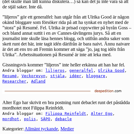
(det skulle man lätt kunna diskutera…) så kan det ju inte vara så att
de stjäl saker. Inte då.
”liljeros” gör ett generalfel: han utgår från att Ulrika Good är någon
okänd bloggare som försöker rida på att ha synkat en nyhet med de
”stora” på Resumé. Fel. Ulrika är prisad copywriter på byrån Goss –
och bland annat suttit i en av Cannes-tävlingens jurys. Så att en
journalist inte skulle läsa hennes blogg, och utifrån andra saker som
skett runt det här, inte tagit idén därifrån är bara naivt. Ännu naivare
är det att ens tro att Fremin kommer att säga ”jo, jag tog idén från
Ulrika”. Arbetssituationen på Resumé är inte att leka med.
Gissningsvis kommer ”liljeros” inte heller erkänna att han har fel.
Andra bloggar om:
liljeros
,
generalfel
,
Ulrika Good
,
Resumé
,
Veckorevyn
,
stjäla
,
idéer
,
bloggare
,
Researcher
,
Adland
Alter Ego har skrivit en
bra postning
runt debaclet runt det påstådda
mordhotet mot Filippa Reinfeldt.
Andra bloggar om:
Filippa Reinfeldt
,
Alter Ego
,
mordhot
,
polis
,
SÄPO
,
debacle
Kategorier:
Allmänt tyckande
,
Medier