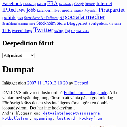
FRA
Facebook
Internet
Google
historia
fildelning
fotboll
födelsedag
Piratpartiet
IPRed
jobb
kalendern
media
JMW
livet
musik
Mymlan
sociala medier
politik
SJ
Same Same But Different
präst
Stockholm
Stora Bloggpriset
Sverigedemokraterna
sorg
Socialdemokraterna
Twitter
TPB
tåg
tweepblogs
tävling
U2
Wikileaks
Deepedition förut
Deepedition
förut
Dumpat
Inlägget gjort
2007 11 17
2013 10 20
av
Deeped
DVIJDVS
utlovar
ett lustmord på
Fotbollsfruns bloggande
. Alla
väntar med spänning, ungefär som att vänta på en god middag.
För övrigt krävs det en viss intelligens för att göra en
double
jeopardy-ironi
. Det har inte hockeyfrun…
Andra bloggar om:
detvaintejagdetvasossarna
,
Fotbollsfrun
,
spänning
,
lustmord
,
Hockeyfrun