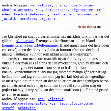
Andra bloggar om:
retorik
,
onani
,
högerkristen
,
Charlie Weimers
,
KDU
,
äktenskapet
,
högerextrem
,
Emil
Adén
,
Fredrik Petersson
,
S-studenter
,
könsneutral
,
juridik
,
moralism
,
argument
Jag blir störd på knallpulverfeministernas märkliga tolkningar när det
gäller en
sån här sak
. Exempelvis återfinner man dem bland
kommentarerna hos drf/teflonminne
. Bland annat finns det hela tiden
en sorts ”jamen det där var väl rätt åt honom eftersom det är så
många våldtagna kvinnor som aldrig anmäler övergrepp”.
Jomenvisst – om man som man blir utsatt för övergrepp, oavsett
vilken ålder man är i så finns det en mycket hög grad av misstro och
nedvärdering av det trauma som skett och då ofta från
knallpulversfeminister. Själv har jag mött det många gånger när jag
berättat om vad jag varit med om: jag har fått hört att det egentligen
är mest synd om min mor, att det handlar om att det egentligen beror
på ett patriarkat och att jag som man (i de fall som gäller mig en
pojke) får skylla mig själv; att det är ett straff som jag får ta på grund
av att jag är man.
Andra bloggar om:
män
,
våldtäkt
,
knallpulversfeminister
,
kvinnliga våldtäktsmän
,
straff
,
orättvisa