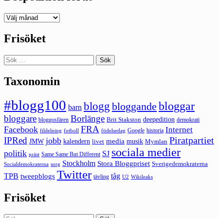
Deepedition
förut
Frisöket
Sök
efter:
Taxonomin
#blogg100
bloggar
blogg
bloggande
barn
bloggare
Borlänge
deepedition
Brit Stakston
bloggosfären
demokrati
FRA
Facebook
Internet
Google
historia
fildelning
fotboll
födelsedag
Piratpartiet
IPRed
jobb
kalendern
media
JMW
livet
musik
Mymlan
sociala medier
politik
SJ
Same Same But Different
präst
Stockholm
Stora Bloggpriset
Sverigedemokraterna
sorg
Socialdemokraterna
Twitter
TPB
tåg
tweepblogs
tävling
U2
Wikileaks
Frisöket
Sök