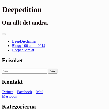
Gå
Deepedition
till
innehåll
Om allt det andra.
Primär
meny
DeepDisclaimer
Blogg 100 anno 2014
DeepedSamlat
Frisöket
Sök
efter:
Kontakt
Twitter
+
Facebook
+
Mail
Mastodon
Kategorierna