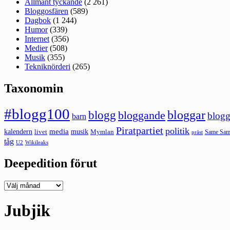
Allmänt tyckande
(2 261)
Bloggosfären
(589)
Dagbok
(1 244)
Humor
(339)
Internet
(356)
Medier
(508)
Musik
(355)
Tekniknörderi
(265)
Taxonomin
#blogg100
bloggar
blogg
bloggande
blogg
barn
Piratpartiet
politik
kalendern
media
livet
musik
Mymlan
Same Same
präst
tåg
U2
Wikileaks
Deepedition förut
Deepedition
förut
Jubjik