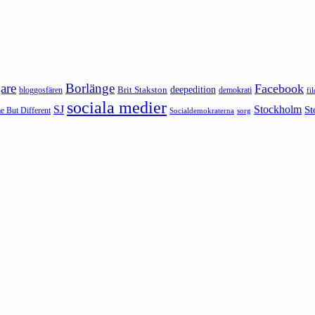
are
Borlänge
Facebook
deepedition
Brit Stakston
bloggosfären
demokrati
fi
sociala medier
SJ
Stockholm
St
 But Different
sorg
Socialdemokraterna