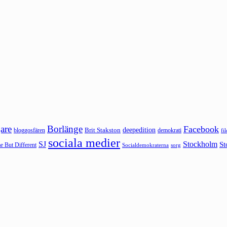
are
Borlänge
Facebook
deepedition
Brit Stakston
bloggosfären
demokrati
fi
sociala medier
SJ
Stockholm
St
 But Different
sorg
Socialdemokraterna