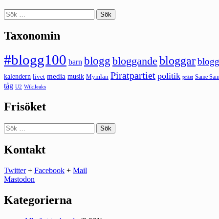
Sök
efter:
Taxonomin
#blogg100
bloggar
blogg
bloggande
blogg
barn
Piratpartiet
politik
kalendern
media
livet
musik
Mymlan
Same Same
präst
tåg
U2
Wikileaks
Frisöket
Sök
efter:
Kontakt
Twitter
+
Facebook
+
Mail
Mastodon
Kategorierna