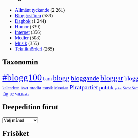
Allmänt tyckande
(2 261)
Bloggosfären
(589)
Dagbok
(1 244)
Humor
(339)
Internet
(356)
Medier
(508)
Musik
(355)
Tekniknörderi
(265)
Taxonomin
#blogg100
bloggar
blogg
bloggande
blogg
barn
Piratpartiet
politik
kalendern
media
livet
musik
Mymlan
Same Same
präst
tåg
U2
Wikileaks
Deepedition förut
Deepedition
förut
Frisöket