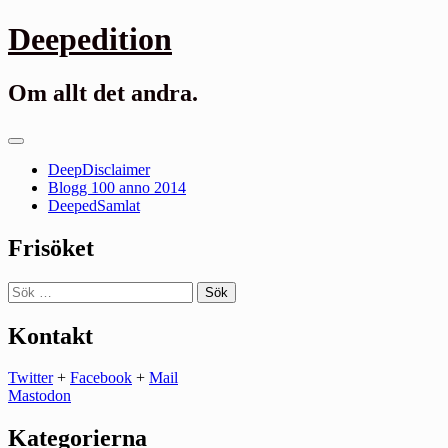
Gå
Deepedition
till
innehåll
Om allt det andra.
Primär
meny
DeepDisclaimer
Blogg 100 anno 2014
DeepedSamlat
Frisöket
Sök
efter:
Kontakt
Twitter
+
Facebook
+
Mail
Mastodon
Kategorierna