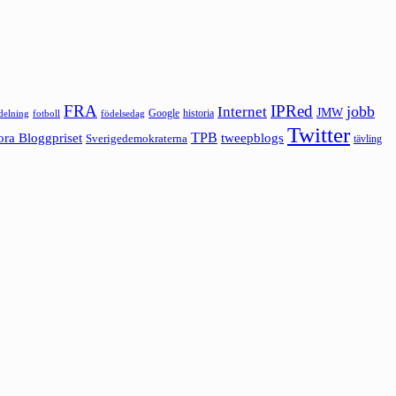
FRA
IPRed
jobb
Internet
JMW
Google
historia
ldelning
fotboll
födelsedag
Twitter
ora Bloggpriset
TPB
tweepblogs
Sverigedemokraterna
tävling