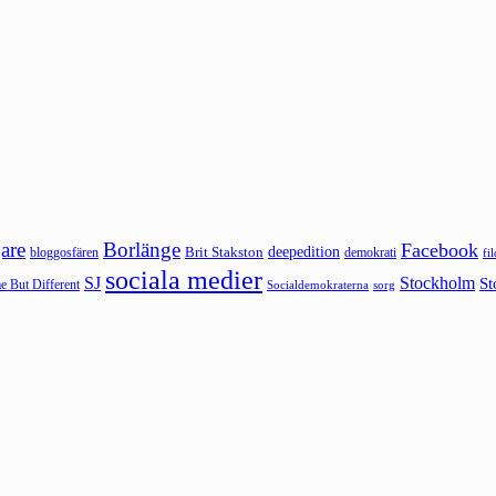
are
Borlänge
Facebook
deepedition
Brit Stakston
bloggosfären
demokrati
fi
sociala medier
SJ
Stockholm
St
 But Different
sorg
Socialdemokraterna