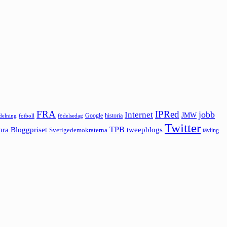
FRA
IPRed
jobb
Internet
JMW
Google
historia
ldelning
fotboll
födelsedag
Twitter
ora Bloggpriset
TPB
tweepblogs
Sverigedemokraterna
tävling