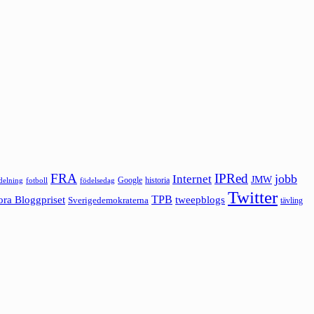
FRA
IPRed
jobb
Internet
JMW
Google
historia
ldelning
fotboll
födelsedag
Twitter
ora Bloggpriset
TPB
tweepblogs
Sverigedemokraterna
tävling