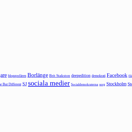
are
Borlänge
Facebook
deepedition
Brit Stakston
bloggosfären
demokrati
fi
sociala medier
SJ
Stockholm
St
 But Different
sorg
Socialdemokraterna