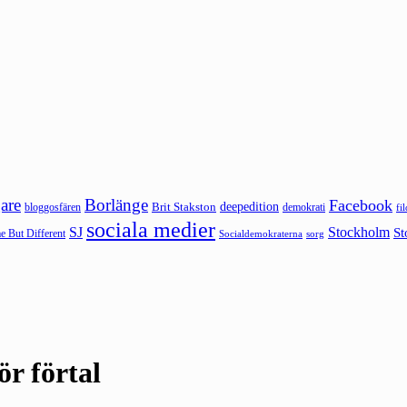
are
Borlänge
Facebook
deepedition
Brit Stakston
bloggosfären
demokrati
fi
sociala medier
SJ
Stockholm
St
 But Different
sorg
Socialdemokraterna
r förtal