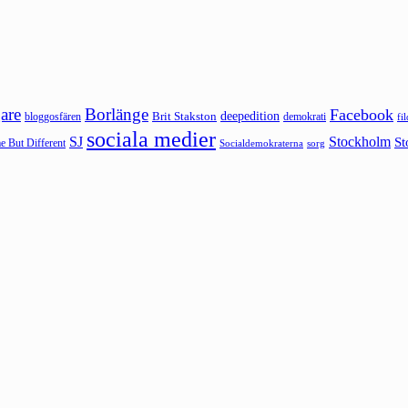
are
Borlänge
Facebook
deepedition
Brit Stakston
bloggosfären
demokrati
fi
sociala medier
SJ
Stockholm
St
 But Different
sorg
Socialdemokraterna