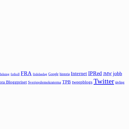
FRA
IPRed
jobb
Internet
JMW
Google
historia
ldelning
fotboll
födelsedag
Twitter
ora Bloggpriset
TPB
tweepblogs
Sverigedemokraterna
tävling