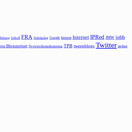
FRA
IPRed
jobb
Internet
JMW
Google
historia
ldelning
fotboll
födelsedag
Twitter
ora Bloggpriset
TPB
tweepblogs
Sverigedemokraterna
tävling