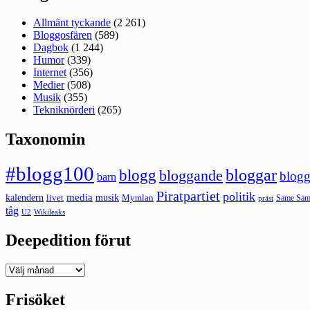
Allmänt tyckande
(2 261)
Bloggosfären
(589)
Dagbok
(1 244)
Humor
(339)
Internet
(356)
Medier
(508)
Musik
(355)
Tekniknörderi
(265)
Taxonomin
#blogg100
bloggar
blogg
bloggande
blogg
barn
Piratpartiet
politik
kalendern
media
livet
musik
Mymlan
Same Same
präst
tåg
U2
Wikileaks
Deepedition förut
Deepedition
förut
Frisöket