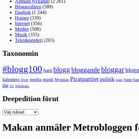
Allmänt tyckande
(2 261)
Bloggosfären
(589)
Dagbok
(1 244)
Humor
(339)
Internet
(356)
Medier
(508)
Musik
(355)
Tekniknörderi
(265)
Taxonomin
#blogg100
bloggar
blogg
bloggande
blogg
barn
Piratpartiet
politik
kalendern
media
livet
musik
Mymlan
Same Same
präst
tåg
U2
Wikileaks
Deepedition förut
Deepedition
förut
Makan anmäler Metrobloggen fö