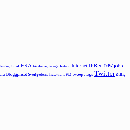
FRA
IPRed
jobb
Internet
JMW
Google
historia
ldelning
fotboll
födelsedag
Twitter
ora Bloggpriset
TPB
tweepblogs
Sverigedemokraterna
tävling