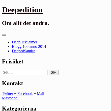
Gå
Deepedition
till
innehåll
Om allt det andra.
Primär
meny
DeepDisclaimer
Blogg 100 anno 2014
DeepedSamlat
Frisöket
Sök
efter:
Kontakt
Twitter
+
Facebook
+
Mail
Mastodon
Kategorierna