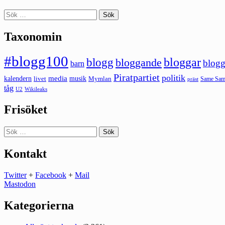
Sök
efter:
Taxonomin
#blogg100
bloggar
blogg
bloggande
blogg
barn
Piratpartiet
politik
kalendern
media
livet
musik
Mymlan
Same Same
präst
tåg
U2
Wikileaks
Frisöket
Sök
efter:
Kontakt
Twitter
+
Facebook
+
Mail
Mastodon
Kategorierna