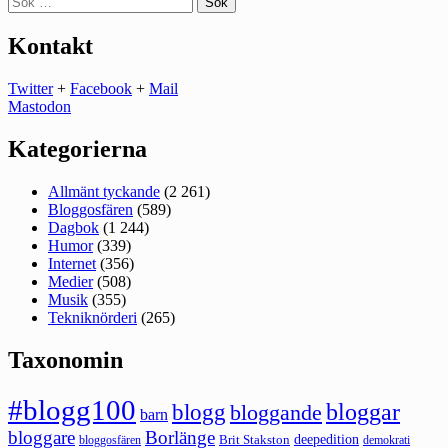
efter:
Kontakt
Twitter
+
Facebook
+
Mail
Mastodon
Kategorierna
Allmänt tyckande
(2 261)
Bloggosfären
(589)
Dagbok
(1 244)
Humor
(339)
Internet
(356)
Medier
(508)
Musik
(355)
Tekniknörderi
(265)
Taxonomin
#blogg100
bloggar
blogg
bloggande
barn
bloggare
Borlänge
deepedition
Brit Stakston
bloggosfären
demokrati