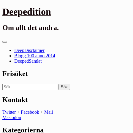
Gå
Deepedition
till
innehåll
Om allt det andra.
Primär
meny
DeepDisclaimer
Blogg 100 anno 2014
DeepedSamlat
Frisöket
Sök
efter:
Kontakt
Twitter
+
Facebook
+
Mail
Mastodon
Kategorierna