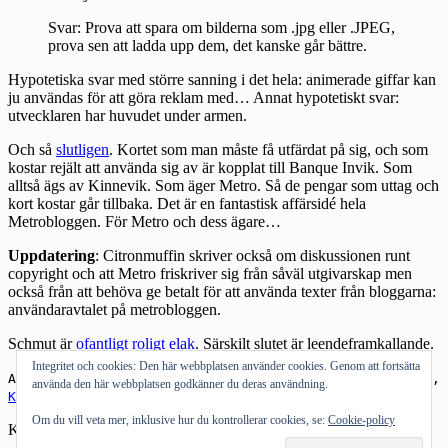
Svar: Prova att spara om bilderna som .jpg eller .JPEG,
prova sen att ladda upp dem, det kanske går bättre.
Hypotetiska svar med större sanning i det hela: animerade giffar kan
ju användas för att göra reklam med… Annat hypotetiskt svar:
utvecklaren har huvudet under armen.
Och så
slutligen
. Kortet som man måste få utfärdat på sig, och som
kostar rejält att använda sig av är kopplat till
Banque Invik
. Som
alltså ägs av Kinnevik. Som äger Metro. Så de pengar som uttag och
kort kostar går tillbaka. Det är en fantastisk affärsidé hela
Metrobloggen. För Metro och dess ägare…
Uppdatering
: Citronmuffin skriver också om diskussionen runt
copyright och att Metro friskriver sig från såväl utgivarskap men
också från att behöva ge betalt för att använda texter från bloggarna:
användaravtalet på metrobloggen.
Schmut är
ofantligt roligt elak
. Särskilt slutet är leendeframkallande.
Integritet och cookies: Den här webbplatsen använder cookies. Genom att fortsätta
Andra om:
Metrobloggen
,
Lassbo
,
tre öre
,
Banque Invik
,
använda den här webbplatsen godkänner du deras användning.
Kinnevik
,
Internet Explorer
,
gif-bilder
Om du vill veta mer, inklusive hur du kontrollerar cookies, se:
Cookie-policy
Kategorier:
Bloggosfären
←
Föregående inlägg