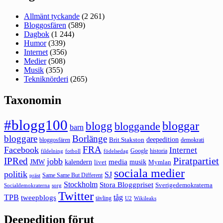
Allmänt tyckande
(2 261)
Bloggosfären
(589)
Dagbok
(1 244)
Humor
(339)
Internet
(356)
Medier
(508)
Musik
(355)
Tekniknörderi
(265)
Taxonomin
#blogg100
bloggar
blogg
bloggande
barn
bloggare
Borlänge
deepedition
Brit Stakston
bloggosfären
demokrati
FRA
Facebook
Internet
Google
historia
fildelning
fotboll
födelsedag
Piratpartiet
IPRed
jobb
kalendern
media
JMW
livet
musik
Mymlan
sociala medier
politik
SJ
Same Same But Different
präst
Stockholm
Stora Bloggpriset
Sverigedemokraterna
sorg
Socialdemokraterna
Twitter
TPB
tåg
tweepblogs
tävling
U2
Wikileaks
Deepedition förut