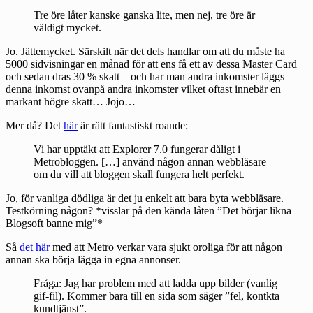
Tre öre låter kanske ganska lite, men nej, tre öre är
väldigt mycket.
Jo. Jättemycket. Särskilt när det dels handlar om att du måste ha
5000 sidvisningar en månad för att ens få ett av dessa Master Card
och sedan dras 30 % skatt – och har man andra inkomster läggs
denna inkomst ovanpå andra inkomster vilket oftast innebär en
markant högre skatt… Jojo…
Mer då? Det
här
är rätt fantastiskt roande:
Vi har upptäkt att Explorer 7.0 fungerar dåligt i
Metrobloggen. […] använd någon annan webbläsare
om du vill att bloggen skall fungera helt perfekt.
Jo, för vanliga dödliga är det ju enkelt att bara byta webbläsare.
Testkörning någon? *visslar på den kända låten ”Det börjar likna
Blogsoft banne mig”*
Så
det här
med att Metro verkar vara sjukt oroliga för att någon
annan ska börja lägga in egna annonser.
Fråga: Jag har problem med att ladda upp bilder (vanlig
gif-fil). Kommer bara till en sida som säger ”fel, kontkta
kundtjänst”.