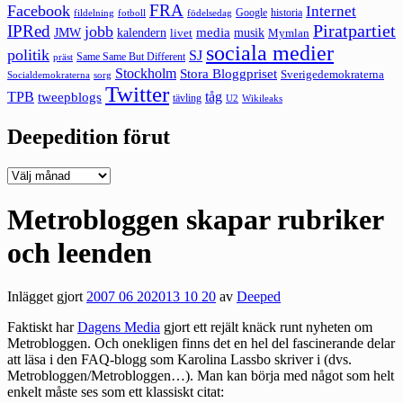
FRA
Facebook
Internet
Google
historia
fildelning
fotboll
födelsedag
Piratpartiet
IPRed
jobb
kalendern
media
JMW
livet
musik
Mymlan
sociala medier
politik
SJ
Same Same But Different
präst
Stockholm
Stora Bloggpriset
Sverigedemokraterna
sorg
Socialdemokraterna
Twitter
TPB
tåg
tweepblogs
tävling
U2
Wikileaks
Deepedition förut
Deepedition
förut
Metrobloggen skapar rubriker
och leenden
Inlägget gjort
2007 06 20
2013 10 20
av
Deeped
Faktiskt har
Dagens Media
gjort ett rejält knäck runt nyheten om
Metrobloggen. Och onekligen finns det en hel del fascinerande delar
att läsa i den FAQ-blogg som Karolina Lassbo skriver i (dvs.
Metrobloggen/Metrobloggen…). Man kan
börja
med något som helt
enkelt måste ses som ett klassiskt citat: