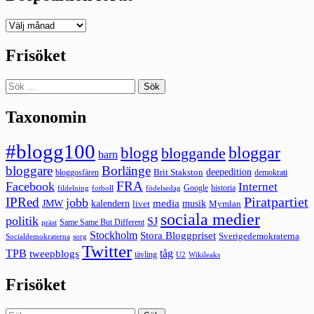
Deepedition
förut
Frisöket
Sök
efter:
Taxonomin
#blogg100
bloggar
blogg
bloggande
barn
bloggare
Borlänge
deepedition
Brit Stakston
bloggosfären
demokrati
FRA
Facebook
Internet
Google
historia
fildelning
fotboll
födelsedag
Piratpartiet
IPRed
jobb
kalendern
media
JMW
livet
musik
Mymlan
sociala medier
politik
SJ
Same Same But Different
präst
Stockholm
Stora Bloggpriset
Sverigedemokraterna
sorg
Socialdemokraterna
Twitter
TPB
tåg
tweepblogs
tävling
U2
Wikileaks
Frisöket
Sök