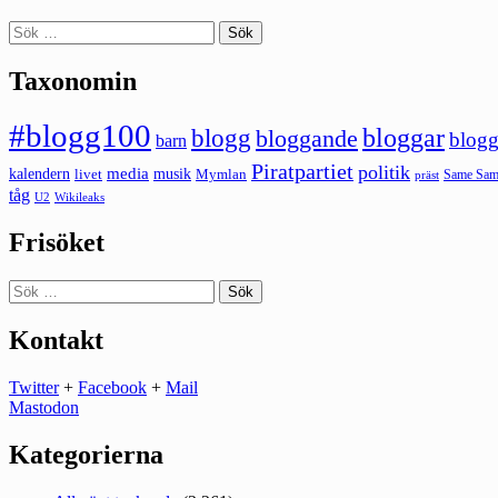
Sök
efter:
Taxonomin
#blogg100
bloggar
blogg
bloggande
blogg
barn
Piratpartiet
politik
kalendern
media
livet
musik
Mymlan
Same Same
präst
tåg
U2
Wikileaks
Frisöket
Sök
efter:
Kontakt
Twitter
+
Facebook
+
Mail
Mastodon
Kategorierna