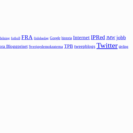
FRA
IPRed
jobb
Internet
JMW
Google
historia
ldelning
fotboll
födelsedag
Twitter
ora Bloggpriset
TPB
tweepblogs
Sverigedemokraterna
tävling