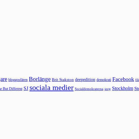
are
Borlänge
Facebook
deepedition
Brit Stakston
bloggosfären
demokrati
fi
sociala medier
SJ
Stockholm
St
 But Different
sorg
Socialdemokraterna