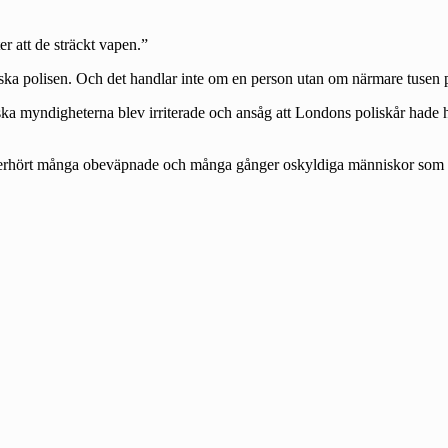
er att de sträckt vapen.”
ka polisen. Och det handlar inte om en person utan om närmare tusen pe
lianska myndigheterna blev irriterade och ansåg att Londons poliskår ha
 oerhört många obeväpnade och många gånger oskyldiga människor som bli