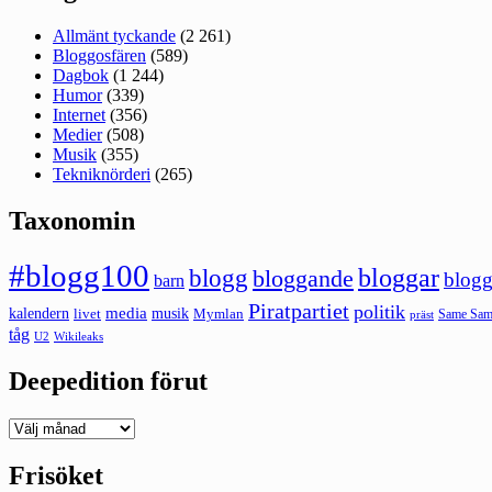
Allmänt tyckande
(2 261)
Bloggosfären
(589)
Dagbok
(1 244)
Humor
(339)
Internet
(356)
Medier
(508)
Musik
(355)
Tekniknörderi
(265)
Taxonomin
#blogg100
bloggar
blogg
bloggande
blogg
barn
Piratpartiet
politik
kalendern
media
livet
musik
Mymlan
Same Same
präst
tåg
U2
Wikileaks
Deepedition förut
Deepedition
förut
Frisöket