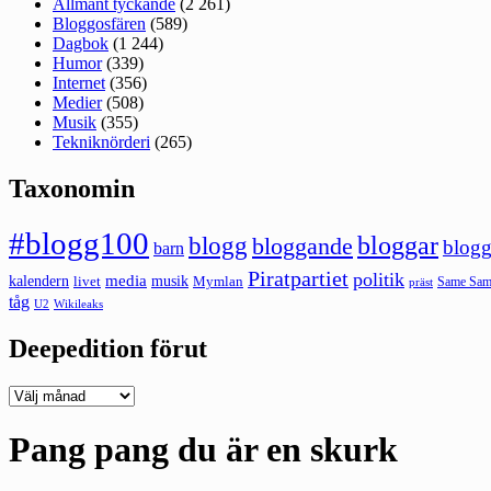
Allmänt tyckande
(2 261)
Bloggosfären
(589)
Dagbok
(1 244)
Humor
(339)
Internet
(356)
Medier
(508)
Musik
(355)
Tekniknörderi
(265)
Taxonomin
#blogg100
bloggar
blogg
bloggande
blogg
barn
Piratpartiet
politik
kalendern
media
livet
musik
Mymlan
Same Same
präst
tåg
U2
Wikileaks
Deepedition förut
Deepedition
förut
Pang pang du är en skurk