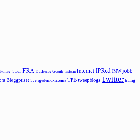
FRA
IPRed
jobb
Internet
JMW
Google
historia
ldelning
fotboll
födelsedag
Twitter
ora Bloggpriset
TPB
tweepblogs
Sverigedemokraterna
tävling