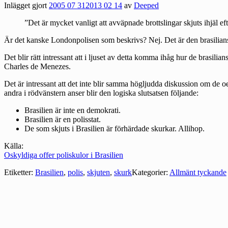
Inlägget gjort
2005 07 31
2013 02 14
av
Deeped
”Det är mycket vanligt att avväpnade brottslingar skjuts ihjäl eft
Är det kanske Londonpolisen som beskrivs? Nej. Det är den brasilians
Det blir rätt intressant att i ljuset av detta komma ihåg hur de brasi
Charles de Menezes.
Det är intressant att det inte blir samma högljudda diskussion om de
andra i rödvänstern anser blir den logiska slutsatsen följande:
Brasilien är inte en demokrati.
Brasilien är en polisstat.
De som skjuts i Brasilien är förhärdade skurkar. Allihop.
Källa:
Oskyldiga offer poliskulor i Brasilien
Etiketter:
Brasilien
,
polis
,
skjuten
,
skurk
Kategorier:
Allmänt tyckande