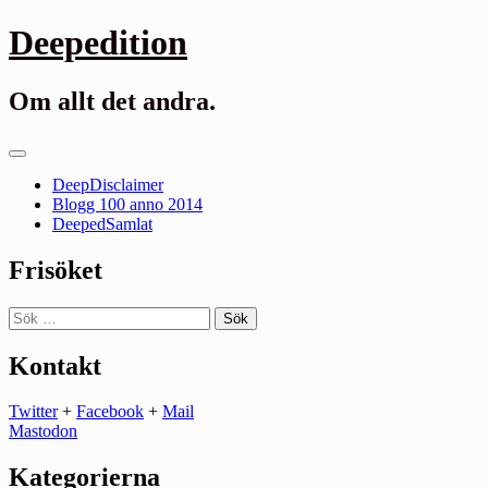
Gå
Deepedition
till
innehåll
Om allt det andra.
Primär
meny
DeepDisclaimer
Blogg 100 anno 2014
DeepedSamlat
Frisöket
Sök
efter:
Kontakt
Twitter
+
Facebook
+
Mail
Mastodon
Kategorierna