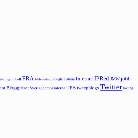
FRA
IPRed
jobb
Internet
JMW
Google
historia
ldelning
fotboll
födelsedag
Twitter
ora Bloggpriset
TPB
tweepblogs
Sverigedemokraterna
tävling