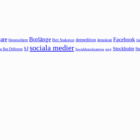
are
Borlänge
Facebook
deepedition
Brit Stakston
bloggosfären
demokrati
fi
sociala medier
SJ
Stockholm
St
 But Different
sorg
Socialdemokraterna