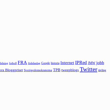
FRA
IPRed
jobb
Internet
JMW
Google
historia
ldelning
fotboll
födelsedag
Twitter
ora Bloggpriset
TPB
tweepblogs
Sverigedemokraterna
tävling