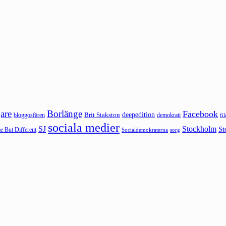
are
Borlänge
Facebook
deepedition
Brit Stakston
bloggosfären
demokrati
fi
sociala medier
SJ
Stockholm
St
 But Different
sorg
Socialdemokraterna