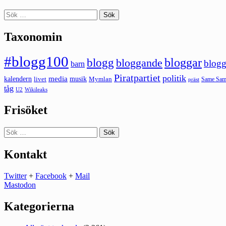
Sök
efter:
Taxonomin
#blogg100
bloggar
blogg
bloggande
blogg
barn
Piratpartiet
politik
kalendern
media
livet
musik
Mymlan
Same Same
präst
tåg
U2
Wikileaks
Frisöket
Sök
efter:
Kontakt
Twitter
+
Facebook
+
Mail
Mastodon
Kategorierna