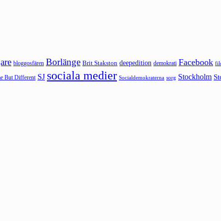
are
Borlänge
Facebook
deepedition
Brit Stakston
bloggosfären
demokrati
fi
sociala medier
SJ
Stockholm
St
 But Different
sorg
Socialdemokraterna