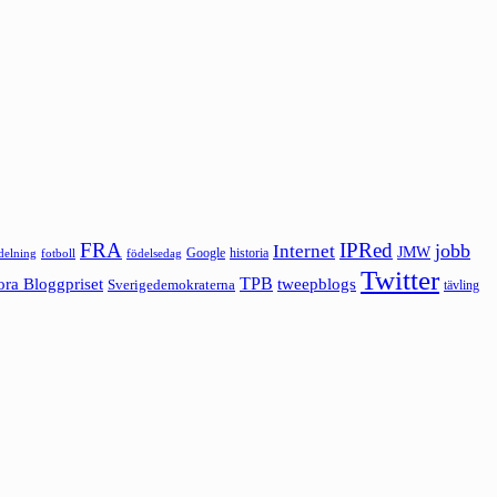
FRA
IPRed
jobb
Internet
JMW
Google
historia
ldelning
fotboll
födelsedag
Twitter
ora Bloggpriset
TPB
tweepblogs
Sverigedemokraterna
tävling