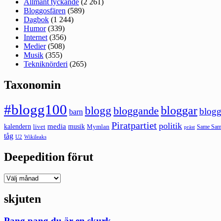
Allmänt tyckande
(2 261)
Bloggosfären
(589)
Dagbok
(1 244)
Humor
(339)
Internet
(356)
Medier
(508)
Musik
(355)
Tekniknörderi
(265)
Taxonomin
#blogg100
bloggar
blogg
bloggande
blogg
barn
Piratpartiet
politik
kalendern
media
livet
musik
Mymlan
Same Same
präst
tåg
U2
Wikileaks
Deepedition förut
Deepedition
förut
skjuten
Pang pang du är en skurk