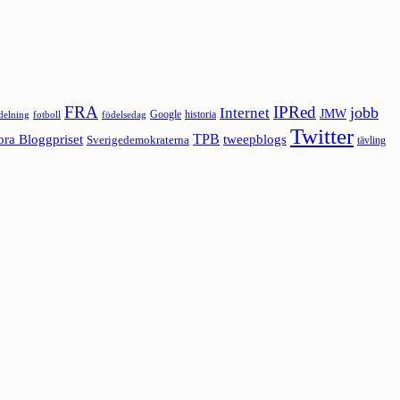
FRA
IPRed
jobb
Internet
JMW
Google
historia
ldelning
fotboll
födelsedag
Twitter
ora Bloggpriset
TPB
tweepblogs
Sverigedemokraterna
tävling