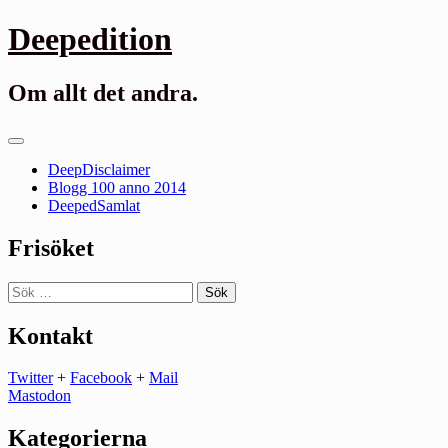
Gå
Deepedition
till
innehåll
Om allt det andra.
Primär
meny
DeepDisclaimer
Blogg 100 anno 2014
DeepedSamlat
Frisöket
Sök
efter:
Kontakt
Twitter
+
Facebook
+
Mail
Mastodon
Kategorierna