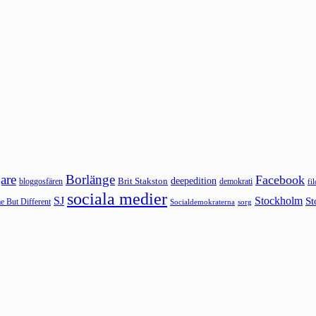
are
Borlänge
Facebook
deepedition
Brit Stakston
bloggosfären
demokrati
fi
sociala medier
SJ
Stockholm
St
 But Different
sorg
Socialdemokraterna