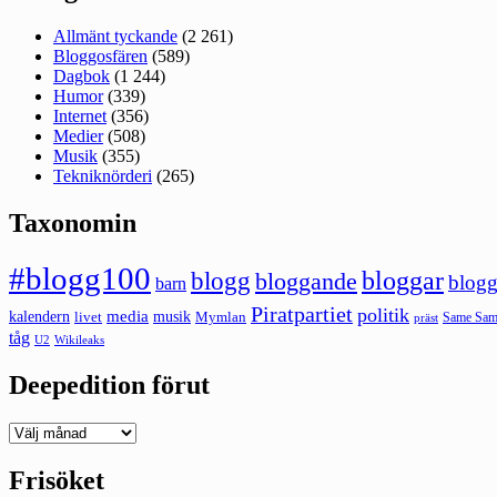
Allmänt tyckande
(2 261)
Bloggosfären
(589)
Dagbok
(1 244)
Humor
(339)
Internet
(356)
Medier
(508)
Musik
(355)
Tekniknörderi
(265)
Taxonomin
#blogg100
bloggar
blogg
bloggande
blogg
barn
Piratpartiet
politik
kalendern
media
livet
musik
Mymlan
Same Same
präst
tåg
U2
Wikileaks
Deepedition förut
Deepedition
förut
Frisöket