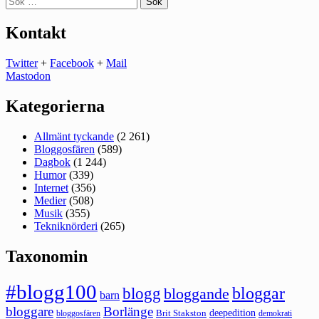
efter:
Kontakt
Twitter
+
Facebook
+
Mail
Mastodon
Kategorierna
Allmänt tyckande
(2 261)
Bloggosfären
(589)
Dagbok
(1 244)
Humor
(339)
Internet
(356)
Medier
(508)
Musik
(355)
Tekniknörderi
(265)
Taxonomin
#blogg100
bloggar
blogg
bloggande
barn
bloggare
Borlänge
deepedition
Brit Stakston
bloggosfären
demokrati