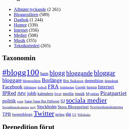
Allmänt tyckande
(2 261)
Bloggosfären
(589)
Dagbok
(1 244)
Humor
(339)
Internet
(356)
Medier
(508)
Musik
(355)
Tekniknörderi
(265)
Taxonomin
#blogg100
bloggar
blogg
bloggande
barn
bloggare
Borlänge
deepedition
Brit Stakston
bloggosfären
demokrati
FRA
Facebook
Internet
Google
historia
fildelning
fotboll
födelsedag
Piratpartiet
IPRed
jobb
kalendern
media
JMW
livet
musik
Mymlan
sociala medier
politik
SJ
Same Same But Different
präst
Stockholm
Stora Bloggpriset
Sverigedemokraterna
sorg
Socialdemokraterna
Twitter
TPB
tåg
tweepblogs
tävling
U2
Wikileaks
Deepedition förut