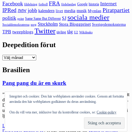
FRA
Facebook
Internet
Google
historia
fildelning
fotboll
födelsedag
Piratpartiet
IPRed
jobb
kalendern
media
JMW
livet
musik
Mymlan
sociala medier
politik
SJ
Same Same But Different
präst
Stockholm
Stora Bloggpriset
Sverigedemokraterna
sorg
Socialdemokraterna
Twitter
TPB
tåg
tweepblogs
tävling
U2
Wikileaks
Deepedition förut
Deepedition
förut
Brasilien
Pang pang du är en skurk
”Det är mycket vanligt att avväpnade brottslingar skjuts ihjäl efter att
Integritet och cookies: Den här webbplatsen använder cookies. Genom att fortsätta
de sträckt vapen.” Är det kanske Londonpolisen som beskrivs? Nej.
använda den här webbplatsen godkänner du deras användning.
Det är den brasilianska polisen. Och det handlar inte om en person
utan om närmare tusen personer. Varje år. Det blir rätt intressant att i
Om du vill veta mer, inklusive hur du kontrollerar cookies, se:
Cookie-policy
ljuset av detta komma ihåg hur de brasilianska myndigheterna […]
"Pang
Läs mer
pang
Drivs med WordPress
|
Tema: Intergalactic av
WordPress.com
.