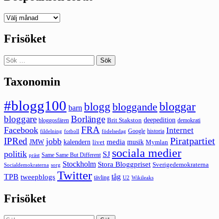
Deepedition
förut
Frisöket
Sök
efter:
Taxonomin
#blogg100
bloggar
blogg
bloggande
barn
bloggare
Borlänge
deepedition
Brit Stakston
bloggosfären
demokrati
FRA
Facebook
Internet
Google
historia
fildelning
fotboll
födelsedag
Piratpartiet
IPRed
jobb
kalendern
media
JMW
livet
musik
Mymlan
sociala medier
politik
SJ
Same Same But Different
präst
Stockholm
Stora Bloggpriset
Sverigedemokraterna
sorg
Socialdemokraterna
Twitter
TPB
tåg
tweepblogs
tävling
U2
Wikileaks
Frisöket
Sök