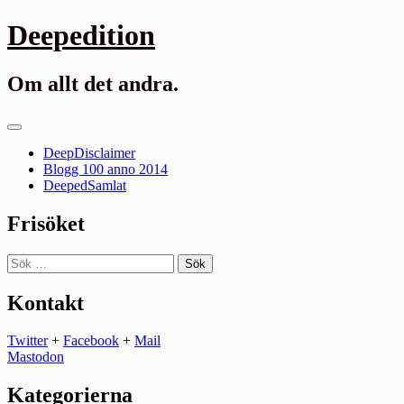
Gå
Deepedition
till
innehåll
Om allt det andra.
Primär
meny
DeepDisclaimer
Blogg 100 anno 2014
DeepedSamlat
Frisöket
Sök
efter:
Kontakt
Twitter
+
Facebook
+
Mail
Mastodon
Kategorierna