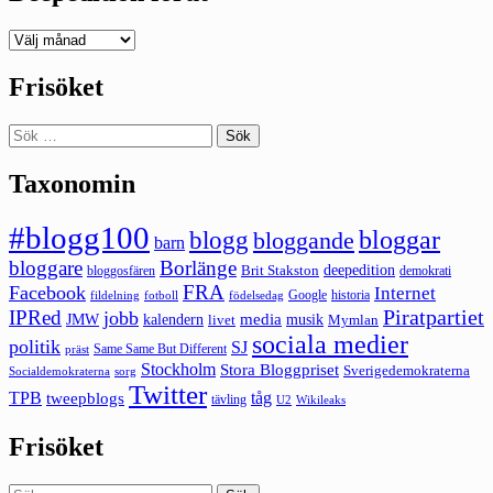
Deepedition
förut
Frisöket
Sök
efter:
Taxonomin
#blogg100
bloggar
blogg
bloggande
barn
bloggare
Borlänge
deepedition
Brit Stakston
bloggosfären
demokrati
FRA
Facebook
Internet
Google
historia
fildelning
fotboll
födelsedag
Piratpartiet
IPRed
jobb
kalendern
media
JMW
livet
musik
Mymlan
sociala medier
politik
SJ
Same Same But Different
präst
Stockholm
Stora Bloggpriset
Sverigedemokraterna
sorg
Socialdemokraterna
Twitter
TPB
tåg
tweepblogs
tävling
U2
Wikileaks
Frisöket
Sök