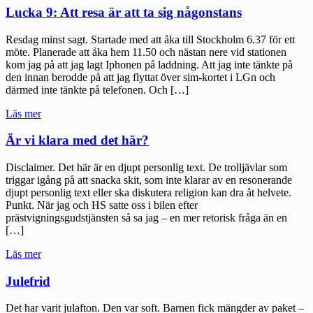
något."
Lucka 9: Att resa är att ta sig någonstans
Resdag minst sagt. Startade med att åka till Stockholm 6.37 för ett
möte. Planerade att åka hem 11.50 och nästan nere vid stationen
kom jag på att jag lagt Iphonen på laddning. Att jag inte tänkte på
den innan berodde på att jag flyttat över sim-kortet i LGn och
därmed inte tänkte på telefonen. Och […]
"Lucka
Läs mer
9:
Att
Är vi klara med det här?
resa
är
Disclaimer. Det här är en djupt personlig text. De trolljävlar som
att
triggar igång på att snacka skit, som inte klarar av en resonerande
ta
djupt personlig text eller ska diskutera religion kan dra åt helvete.
sig
Punkt. När jag och HS satte oss i bilen efter
någonstans"
prästvigningsgudstjänsten så sa jag – en mer retorisk fråga än en
[…]
"Är
Läs mer
vi
klara
Julefrid
med
det
Det har varit julafton. Den var soft. Barnen fick mängder av paket –