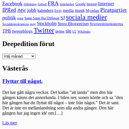
FRA
Facebook
Internet
Google
historia
fildelning
fotboll
födelsedag
Piratpartiet
IPRed
jobb
kalendern
media
JMW
livet
musik
Mymlan
sociala medier
politik
SJ
Same Same But Different
präst
Stockholm
Stora Bloggpriset
Sverigedemokraterna
sorg
Socialdemokraterna
Twitter
TPB
tåg
tweepblogs
tävling
U2
Wikileaks
Deepedition förut
Deepedition
förut
Västerås
Flyttar till något.
Det har gått några veckor. Det kallas ”att landa” men den här
gången känns det annorlunda. I bilen ner, sonen körde och sa ”den
här gången har du flyttat till något – inte från något.” Det är sant.
Det är inte en mellanlandning som alla andra gånger. Den här
gången har jag ingen idé om […]
"Flyttar
Läs mer
till