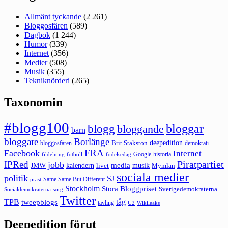
Allmänt tyckande
(2 261)
Bloggosfären
(589)
Dagbok
(1 244)
Humor
(339)
Internet
(356)
Medier
(508)
Musik
(355)
Tekniknörderi
(265)
Taxonomin
#blogg100
bloggar
blogg
bloggande
barn
bloggare
Borlänge
deepedition
Brit Stakston
bloggosfären
demokrati
FRA
Facebook
Internet
Google
historia
fildelning
fotboll
födelsedag
Piratpartiet
IPRed
jobb
kalendern
media
JMW
livet
musik
Mymlan
sociala medier
politik
SJ
Same Same But Different
präst
Stockholm
Stora Bloggpriset
Sverigedemokraterna
sorg
Socialdemokraterna
Twitter
TPB
tåg
tweepblogs
tävling
U2
Wikileaks
Deepedition förut