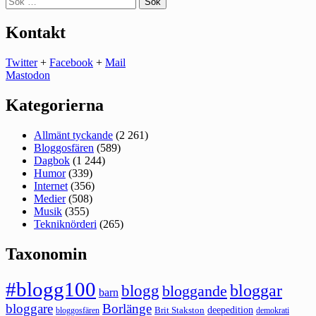
efter:
Kontakt
Twitter
+
Facebook
+
Mail
Mastodon
Kategorierna
Allmänt tyckande
(2 261)
Bloggosfären
(589)
Dagbok
(1 244)
Humor
(339)
Internet
(356)
Medier
(508)
Musik
(355)
Tekniknörderi
(265)
Taxonomin
#blogg100
bloggar
blogg
bloggande
barn
bloggare
Borlänge
deepedition
Brit Stakston
bloggosfären
demokrati