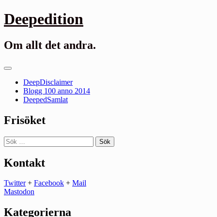
Gå
Deepedition
till
innehåll
Om allt det andra.
Primär
meny
DeepDisclaimer
Blogg 100 anno 2014
DeepedSamlat
Frisöket
Sök
efter:
Kontakt
Twitter
+
Facebook
+
Mail
Mastodon
Kategorierna