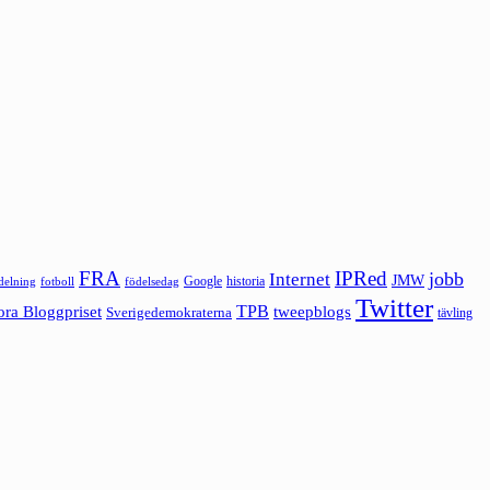
FRA
IPRed
jobb
Internet
JMW
Google
historia
ldelning
fotboll
födelsedag
Twitter
ora Bloggpriset
TPB
tweepblogs
Sverigedemokraterna
tävling