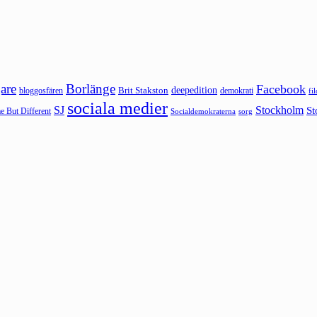
are
Borlänge
Facebook
deepedition
Brit Stakston
bloggosfären
demokrati
fi
sociala medier
SJ
Stockholm
St
 But Different
sorg
Socialdemokraterna