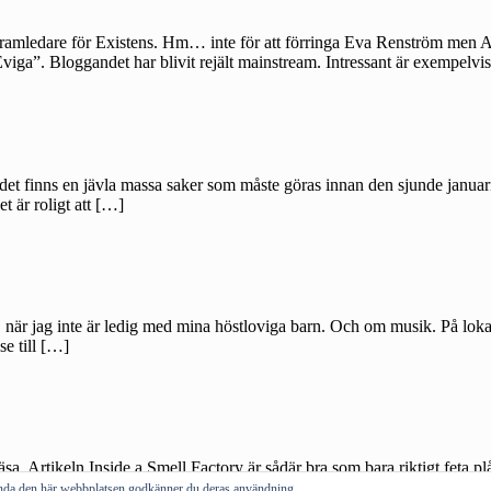
amledare för Existens. Hm… inte för att förringa Eva Renström men An
 Eviga”. Bloggandet har blivit rejält mainstream. Intressant är exemp
om det finns en jävla massa saker som måste göras innan den sjunde janu
t är roligt att […]
d, när jag inte är ledig med mina höstloviga barn. Och om musik. På loka
e till […]
a. Artikeln Inside a Smell Factory är sådär bra som bara riktigt feta pl
en utmärkta bloggen Futurewire berättar att […]
vända den här webbplatsen godkänner du deras användning.