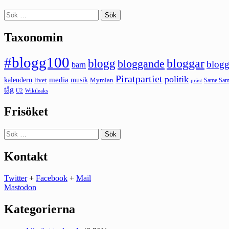
Sök
efter:
Taxonomin
#blogg100
bloggar
blogg
bloggande
blogg
barn
Piratpartiet
politik
kalendern
media
livet
musik
Mymlan
Same Same
präst
tåg
U2
Wikileaks
Frisöket
Sök
efter:
Kontakt
Twitter
+
Facebook
+
Mail
Mastodon
Kategorierna