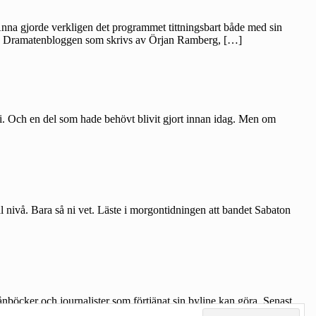
na gjorde verkligen det programmet tittningsbart både med sin
elvis Dramatenbloggen som skrivs av Örjan Ramberg, […]
ari. Och en del som hade behövt blivit gjort innan idag. Men om
l nivå. Bara så ni vet. Läste i morgontidningen att bandet Sabaton
ånböcker och journalister som förtjänat sin byline kan göra. Senast