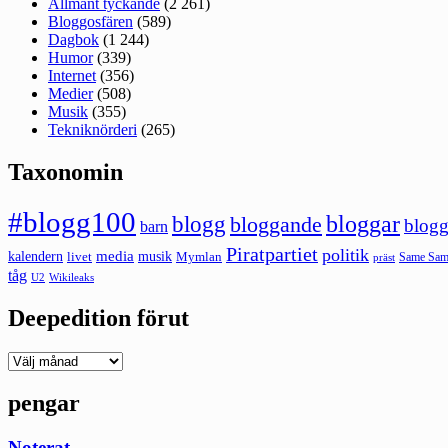
Allmänt tyckande
(2 261)
Bloggosfären
(589)
Dagbok
(1 244)
Humor
(339)
Internet
(356)
Medier
(508)
Musik
(355)
Tekniknörderi
(265)
Taxonomin
#blogg100
bloggar
blogg
bloggande
blogg
barn
Piratpartiet
politik
kalendern
media
livet
musik
Mymlan
Same Same
präst
tåg
U2
Wikileaks
Deepedition förut
Deepedition
förut
pengar
Noterat