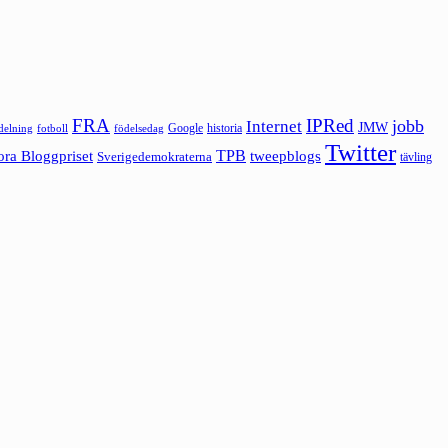
FRA
IPRed
jobb
Internet
JMW
Google
historia
ldelning
fotboll
födelsedag
Twitter
ora Bloggpriset
TPB
tweepblogs
Sverigedemokraterna
tävling