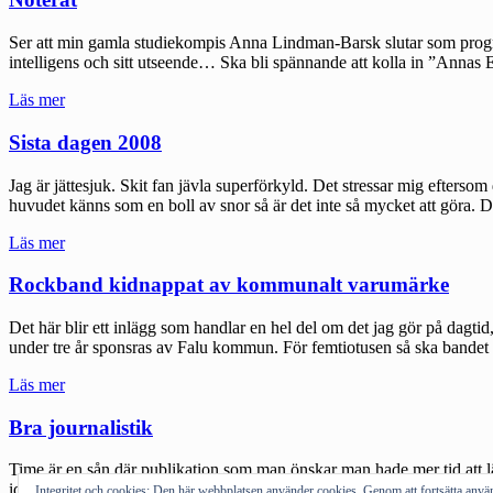
Ser att min gamla studiekompis Anna Lindman-Barsk slutar som progr
intelligens och sitt utseende… Ska bli spännande att kolla in ”Annas
"Noterat"
Läs mer
Sista dagen 2008
Jag är jättesjuk. Skit fan jävla superförkyld. Det stressar mig efters
huvudet känns som en boll av snor så är det inte så mycket att göra. De
"Sista
Läs mer
dagen
2008"
Rockband kidnappat av kommunalt varumärke
Det här blir ett inlägg som handlar en hel del om det jag gör på dagti
under tre år sponsras av Falu kommun. För femtiotusen så ska bandet s
"Rockband
Läs mer
kidnappat
av
Bra journalistik
kommunalt
varumärke"
Time är en sån där publikation som man önskar man hade mer tid att läs
idag funderade vi över problemet How to make money out of ideas. D
Integritet och cookies: Den här webbplatsen använder cookies. Genom att fortsätta an