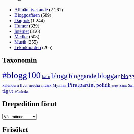
Allmänt tyckande
(2 261)
Bloggosfären
(589)
Dagbok
(1 244)
Humor
(339)
Internet
(356)
Medier
(508)
Musik
(355)
Tekniknörderi
(265)
Taxonomin
#blogg100
bloggar
blogg
bloggande
blogg
barn
Piratpartiet
politik
kalendern
media
livet
musik
Mymlan
Same Same
präst
tåg
U2
Wikileaks
Deepedition förut
Deepedition
förut
Frisöket