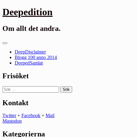
Gå
Deepedition
till
innehåll
Om allt det andra.
Primär
meny
DeepDisclaimer
Blogg 100 anno 2014
DeepedSamlat
Frisöket
Sök
efter:
Kontakt
Twitter
+
Facebook
+
Mail
Mastodon
Kategorierna