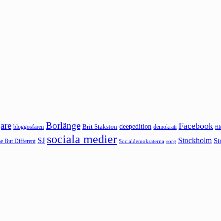
are
Borlänge
Facebook
deepedition
Brit Stakston
bloggosfären
demokrati
fi
sociala medier
SJ
Stockholm
St
 But Different
sorg
Socialdemokraterna