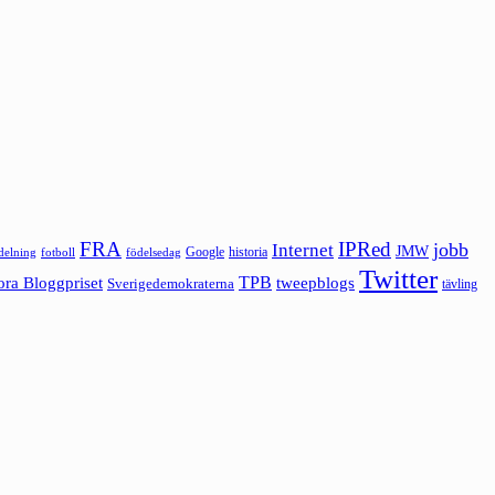
FRA
IPRed
jobb
Internet
JMW
Google
historia
ldelning
fotboll
födelsedag
Twitter
ora Bloggpriset
TPB
tweepblogs
Sverigedemokraterna
tävling