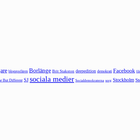
are
Borlänge
Facebook
deepedition
Brit Stakston
bloggosfären
demokrati
fi
sociala medier
SJ
Stockholm
St
 But Different
sorg
Socialdemokraterna