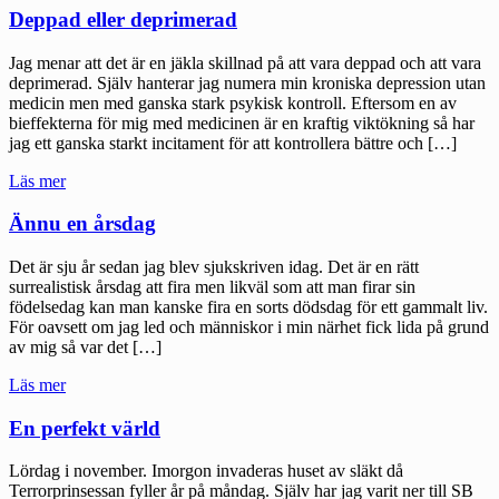
förra
Deppad eller deprimerad
postningen"
Jag menar att det är en jäkla skillnad på att vara deppad och att vara
deprimerad. Själv hanterar jag numera min kroniska depression utan
medicin men med ganska stark psykisk kontroll. Eftersom en av
bieffekterna för mig med medicinen är en kraftig viktökning så har
jag ett ganska starkt incitament för att kontrollera bättre och […]
"Deppad
Läs mer
eller
deprimerad"
Ännu en årsdag
Det är sju år sedan jag blev sjukskriven idag. Det är en rätt
surrealistisk årsdag att fira men likväl som att man firar sin
födelsedag kan man kanske fira en sorts dödsdag för ett gammalt liv.
För oavsett om jag led och människor i min närhet fick lida på grund
av mig så var det […]
"Ännu
Läs mer
en
årsdag"
En perfekt värld
Lördag i november. Imorgon invaderas huset av släkt då
Terrorprinsessan fyller år på måndag. Själv har jag varit ner till SB