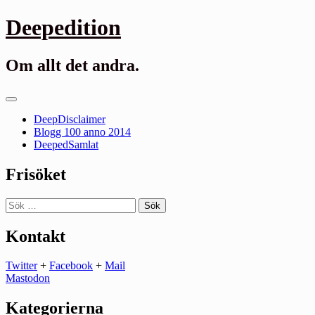
Gå
Deepedition
till
innehåll
Om allt det andra.
Primär
meny
DeepDisclaimer
Blogg 100 anno 2014
DeepedSamlat
Frisöket
Sök
efter:
Kontakt
Twitter
+
Facebook
+
Mail
Mastodon
Kategorierna