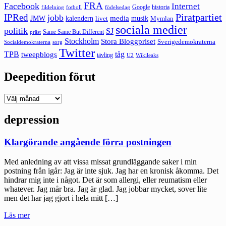
FRA
Facebook
Internet
Google
historia
fildelning
fotboll
födelsedag
Piratpartiet
IPRed
jobb
kalendern
media
JMW
livet
musik
Mymlan
sociala medier
politik
SJ
Same Same But Different
präst
Stockholm
Stora Bloggpriset
Sverigedemokraterna
sorg
Socialdemokraterna
Twitter
TPB
tåg
tweepblogs
tävling
U2
Wikileaks
Deepedition förut
Deepedition
förut
depression
Klargörande angående förra postningen
Med anledning av att vissa missat grundläggande saker i min
postning från igår: Jag är inte sjuk. Jag har en kronisk åkomma. Det
hindrar mig inte i något. Det är som allergi, eller reumatism eller
whatever. Jag mår bra. Jag är glad. Jag jobbar mycket, sover lite
men det har jag gjort i hela mitt […]
"Klargörande
Läs mer
angående