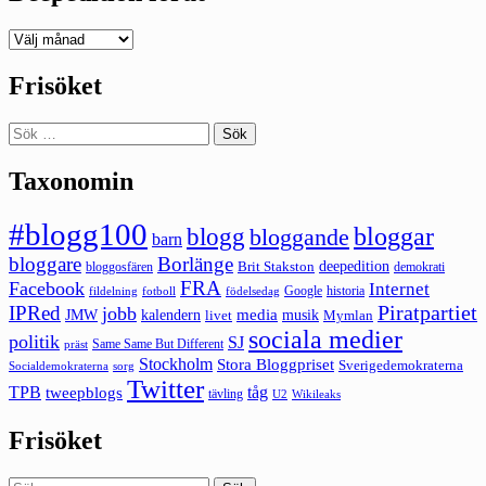
Deepedition
förut
Frisöket
Sök
efter:
Taxonomin
#blogg100
bloggar
blogg
bloggande
barn
bloggare
Borlänge
deepedition
Brit Stakston
bloggosfären
demokrati
FRA
Facebook
Internet
Google
historia
fildelning
fotboll
födelsedag
Piratpartiet
IPRed
jobb
kalendern
media
JMW
livet
musik
Mymlan
sociala medier
politik
SJ
Same Same But Different
präst
Stockholm
Stora Bloggpriset
Sverigedemokraterna
sorg
Socialdemokraterna
Twitter
TPB
tåg
tweepblogs
tävling
U2
Wikileaks
Frisöket
Sök