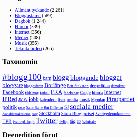
Allmänt tyckande
(2 261)
Bloggosfären
(589)
Dagbok
(1 244)
Humor
(339)
Internet
(356)
Medier
(508)
Musik
(355)
Tekniknörderi
(265)
Taxonomin
#blogg100
bloggar
blogg
bloggande
barn
bloggare
Borlänge
deepedition
Brit Stakston
bloggosfären
demokrati
FRA
Facebook
Internet
Google
historia
fildelning
fotboll
födelsedag
Piratpartiet
IPRed
jobb
kalendern
media
JMW
livet
musik
Mymlan
sociala medier
politik
SJ
Same Same But Different
präst
Stockholm
Stora Bloggpriset
Sverigedemokraterna
sorg
Socialdemokraterna
Twitter
TPB
tåg
tweepblogs
tävling
U2
Wikileaks
Deepedition förut