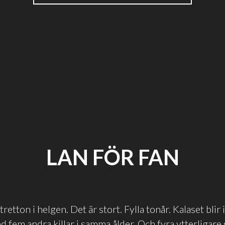
LAN"
LAN FÖR FAN
tretton i helgen. Det är stort. Fylla tonår. Kalaset blir 
 fem andra killar i samma ålder. Och fyra ytterligare 