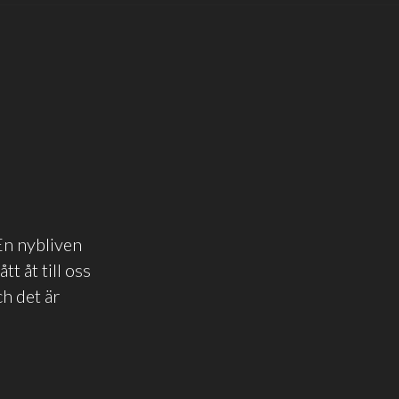
En nybliven
t åt till oss
ch det är