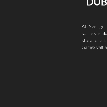
DUB
Att Sverige 
succé var lik
stora för at
Gamex valt a