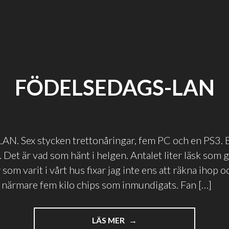
FÖDELSEDAGS-LAN
AN. Sex stycken trettonåringar, fem PC och en PS3. 
 Det är vad som hänt i helgen. Antalet liter läsk som gåt
som varit i vårt hus fixar jag inte ens att räkna ihop o
 närmare fem kilo chips som inmundigats. Fan […]
"FÖDELSEDAGS-
LÄS MER