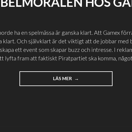
BELMORALEN HOS G
borde ha en spelmässa är ganska klart. Att Gamex förra
a klart. Och självklart är det viktigt att de jobbar me
t skapa ett event som skapar buzz och intresse. I rekl
tt lyfta fram att faktiskt Piratpartiet ska komma, någo
"DUBBELMORALEN
LÄS MER
HOS
GAMEX"