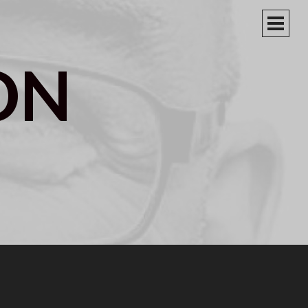
PRIM
MEN
ON