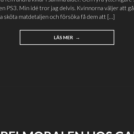
n PS3. Min idé tror jag delvis. Kvinnorna väljer att gå 
ka sköta matdetaljen och försöka få dem att […]
"LAN
LÄS MER
FÖR
FAN"