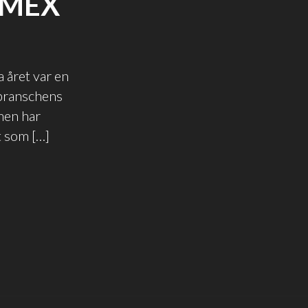
AMEX
 året var en
d branschens
amen har
t som […]