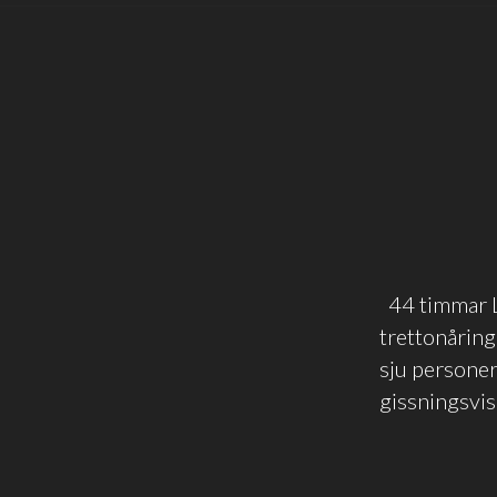
44 timmar L
trettonåring.
sju personer 
gissningsvis