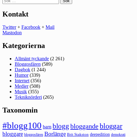
efter:
Kontakt
Twitter
+
Facebook
+
Mail
Mastodon
Kategorierna
Allmänt tyckande
(2 261)
Bloggosfären
(589)
Dagbok
(1 244)
Humor
(339)
Internet
(356)
Medier
(508)
Musik
(355)
Tekniknörderi
(265)
Taxonomin
#blogg100
bloggar
blogg
bloggande
barn
bloggare
Borlänge
deepedition
Brit Stakston
bloggosfären
demokrati