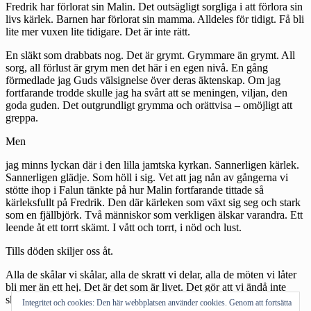
Fredrik har förlorat sin Malin. Det outsägligt sorgliga i att förlora sin
livs kärlek. Barnen har förlorat sin mamma. Alldeles för tidigt. Få bli
lite mer vuxen lite tidigare. Det är inte rätt.
En släkt som drabbats nog. Det är grymt. Grymmare än grymt. All
sorg, all förlust är grym men det här i en egen nivå. En gång
förmedlade jag Guds välsignelse över deras äktenskap. Om jag
fortfarande trodde skulle jag ha svårt att se meningen, viljan, den
goda guden. Det outgrundligt grymma och orättvisa – omöjligt att
greppa.
Men
jag minns lyckan där i den lilla jamtska kyrkan. Sannerligen kärlek.
Sannerligen glädje. Som höll i sig. Vet att jag nån av gångerna vi
stötte ihop i Falun tänkte på hur Malin fortfarande tittade så
kärleksfullt på Fredrik. Den där kärleken som växt sig seg och stark
som en fjällbjörk. Två människor som verkligen älskar varandra. Ett
leende åt ett torrt skämt. I vått och torrt, i nöd och lust.
Tills döden skiljer oss åt.
Alla de skålar vi skålar, alla de skratt vi delar, alla de möten vi låter
bli mer än ett hej. Det är det som är livet. Det gör att vi ändå inte
skiljs åt. Vårda minnen, vårda lärdomar. Vårda skrattet
Integritet och cookies: Den här webbplatsen använder cookies. Genom att fortsätta