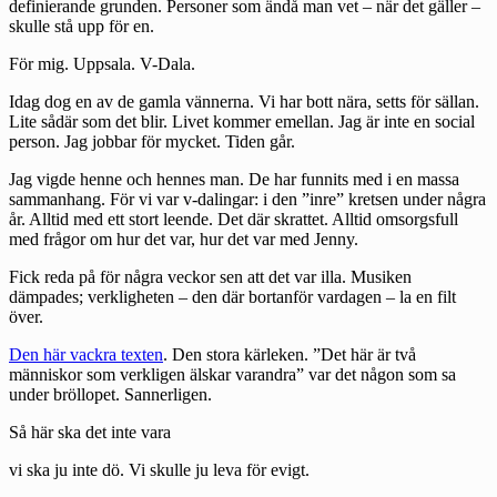
definierande grunden. Personer som ändå man vet – när det gäller –
skulle stå upp för en.
För mig. Uppsala. V-Dala.
Idag dog en av de gamla vännerna. Vi har bott nära, setts för sällan.
Lite sådär som det blir. Livet kommer emellan. Jag är inte en social
person. Jag jobbar för mycket. Tiden går.
Jag vigde henne och hennes man. De har funnits med i en massa
sammanhang. För vi var v-dalingar: i den ”inre” kretsen under några
år. Alltid med ett stort leende. Det där skrattet. Alltid omsorgsfull
med frågor om hur det var, hur det var med Jenny.
Fick reda på för några veckor sen att det var illa. Musiken
dämpades; verkligheten – den där bortanför vardagen – la en filt
över.
Den här vackra texten
. Den stora kärleken. ”Det här är två
människor som verkligen älskar varandra” var det någon som sa
under bröllopet. Sannerligen.
Så här ska det inte vara
vi ska ju inte dö. Vi skulle ju leva för evigt.