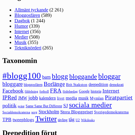
Allmänt tyckande
(2 261)
Bloggosfären
(589)
Dagbok
(1 244)
Humor
(339)
Internet
(356)
Medier
(508)
Musik
(355)
Tekniknörderi
(265)
Taxonomin
#blogg100
bloggar
blogg
bloggande
barn
bloggare
Borlänge
deepedition
Brit Stakston
bloggosfären
demokrati
FRA
Facebook
Internet
Google
historia
fildelning
fotboll
födelsedag
Piratpartiet
IPRed
jobb
kalendern
media
JMW
livet
musik
Mymlan
sociala medier
politik
SJ
Same Same But Different
präst
Stockholm
Stora Bloggpriset
Sverigedemokraterna
sorg
Socialdemokraterna
Twitter
TPB
tåg
tweepblogs
tävling
U2
Wikileaks
Deepedition förut