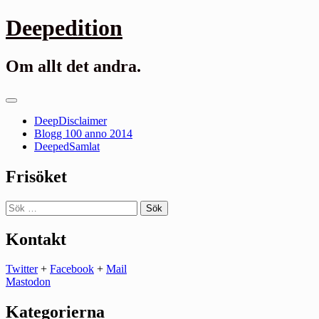
Gå
Deepedition
till
innehåll
Om allt det andra.
Primär
meny
DeepDisclaimer
Blogg 100 anno 2014
DeepedSamlat
Frisöket
Sök
efter:
Kontakt
Twitter
+
Facebook
+
Mail
Mastodon
Kategorierna