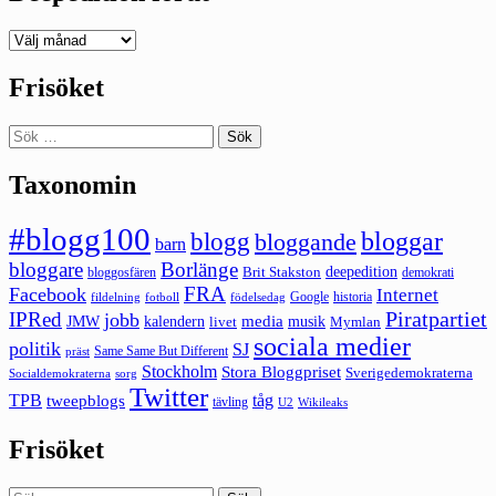
Deepedition
förut
Frisöket
Sök
efter:
Taxonomin
#blogg100
bloggar
blogg
bloggande
barn
bloggare
Borlänge
deepedition
Brit Stakston
bloggosfären
demokrati
FRA
Facebook
Internet
Google
historia
fildelning
fotboll
födelsedag
Piratpartiet
IPRed
jobb
kalendern
media
JMW
livet
musik
Mymlan
sociala medier
politik
SJ
Same Same But Different
präst
Stockholm
Stora Bloggpriset
Sverigedemokraterna
sorg
Socialdemokraterna
Twitter
TPB
tåg
tweepblogs
tävling
U2
Wikileaks
Frisöket
Sök