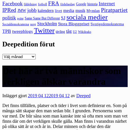
FRA
Facebook
Internet
Google
historia
fildelning
fotboll
födelsedag
Piratpartiet
IPRed
jobb
kalendern
media
JMW
livet
musik
Mymlan
sociala medier
politik
SJ
Same Same But Different
präst
Stockholm
Stora Bloggpriset
Sverigedemokraterna
sorg
Socialdemokraterna
Twitter
TPB
tåg
tweepblogs
tävling
U2
Wikileaks
Deepedition förut
Deepedition
förut
Det här är två människor som
verkligen älskar varandra
Inlägget gjort
2019 04 12
2019 04 12
av
Deeped
Det finns tillfällen, platser och tider i livet som definierar en. Som på
många sätt skapar den man sedan blir. I grunden. Personerna som
var med. De blir såna som man kanske inte så ofta men som man vet
finns där om det verkligen skulle gälla. Man finns i varandras närhet
på olika sätt år ut och år in. Delar minnen och delar den där