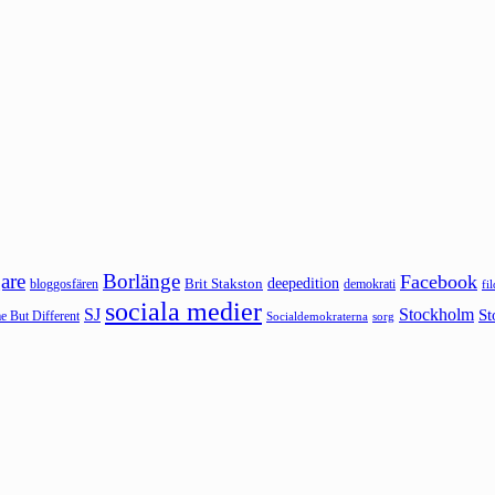
are
Borlänge
Facebook
deepedition
Brit Stakston
bloggosfären
demokrati
fi
sociala medier
SJ
Stockholm
St
 But Different
sorg
Socialdemokraterna