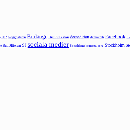
are
Borlänge
Facebook
deepedition
Brit Stakston
bloggosfären
demokrati
fi
sociala medier
SJ
Stockholm
St
 But Different
sorg
Socialdemokraterna