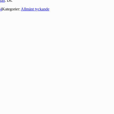
ågan
. Ds.
4
Kategorier:
Allmänt tyckande