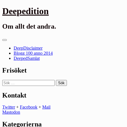
Gå
Deepedition
till
innehåll
Om allt det andra.
Primär
meny
DeepDisclaimer
Blogg 100 anno 2014
DeepedSamlat
Frisöket
Sök
efter:
Kontakt
Twitter
+
Facebook
+
Mail
Mastodon
Kategorierna