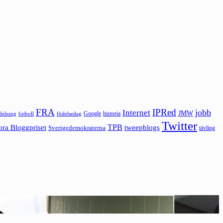
FRA
IPRed
jobb
Internet
JMW
Google
historia
ldelning
fotboll
födelsedag
Twitter
ora Bloggpriset
TPB
tweepblogs
Sverigedemokraterna
tävling