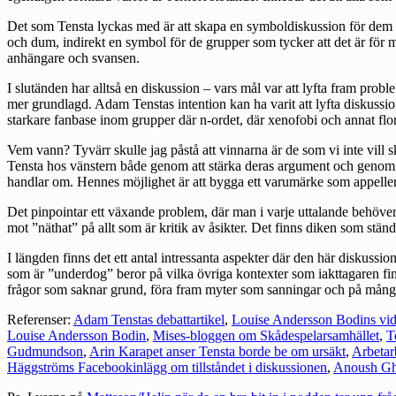
Det som Tensta lyckas med är att skapa en symboldiskussion för dem s
och dum, indirekt en symbol för de grupper som tycker att det är för m
anhängare och svansen.
I slutänden har alltså en diskussion – vars mål var att lyfta fram prob
mer grundlagd. Adam Tenstas intention kan ha varit att lyfta diskussi
starkare fanbase inom grupper där n-ordet, där xenofobi och annat flor
Vem vann? Tyvärr skulle jag påstå att vinnarna är de som vi inte vill 
Tensta hos vänstern både genom att stärka deras argument och genom 
handlar om. Hennes möjlighet är att bygga ett varumärke som appellerar 
Det pinpointar ett växande problem, där man i varje uttalande behöver r
mot ”näthat” på allt som är kritik av åsikter. Det finns diken som stän
I längden finns det ett antal intressanta aspekter där den här diskus
som är ”underdog” beror på vilka övriga kontexter som iakttagaren finn
frågor som saknar grund, föra fram myter som sanningar och på många s
Referenser:
Adam Tenstas debattartikel
,
Louise Andersson Bodins vid
Louise Andersson Bodin
,
Mises-bloggen om Skådespelarsamhället
,
T
Gudmundson
,
Arin Karapet anser Tensta borde be om ursäkt
,
Arbetar
Häggströms Facebookinlägg om tillståndet i diskussionen
,
Anoush Gha