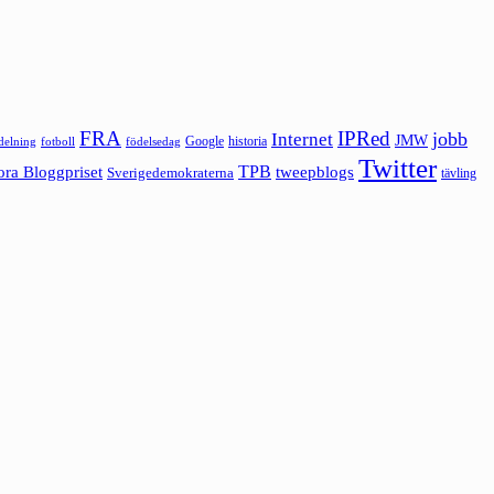
FRA
IPRed
jobb
Internet
JMW
Google
historia
ldelning
fotboll
födelsedag
Twitter
ora Bloggpriset
TPB
tweepblogs
Sverigedemokraterna
tävling