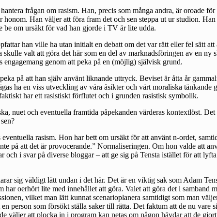
tt hantera frågan om rasism. Han, precis som många andra, är oroade för
honom. Han väljer att föra fram det och sen steppa ut ur studion. Han had
de be om ursäkt för vad han gjorde i TV är lite udda.
attar han ville ha utan initialt en debatt om det var rätt eller fel sätt 
a skulle valt att göra det här som en del av marknadsföringen av en ny 
s engagemang genom att peka på en (möjlig) självisk grund.
peka på att han själv använt liknande uttryck. Beviset är åtta år gammal
ägas ha en viss utveckling av våra åsikter och vårt moraliska tänkande g
aktiskt har ett rasistiskt förflutet och i grunden rasistisk symbolik.
toriska, nuet och eventuella framtida påpekanden värderas kontextlöst. D
 sen?
ntuella rasism. Hon har bett om ursäkt för att använt n-ordet, samtidi
e inte på att det är provocerande.” Normaliseringen. Om hon valde att a
 och i svar på diverse bloggar – att ge sig på Tensta istället för att lyft
r sig väldigt lätt undan i det här. Det är en viktig sak som Adam Tensta 
m har oerhört lite med innehållet att göra. Valet att göra det i samba
skussionen, vilket man lätt kunnat scenarioplanera samtidigt som man väl
 en person som försökt ställa saker till rätta. Det faktum att de nu vare si
m de väljer att plocka in i program kan petas om någon hävdar att de gjo