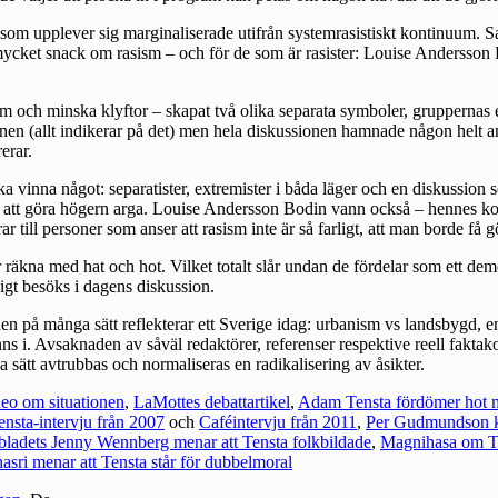
om upplever sig marginaliserade utifrån systemrasistiskt kontinuum. Sa
ycket snack om rasism – och för de som är rasister: Louise Andersson Bod
lem och minska klyftor – skapat två olika separata symboler, gruppernas 
onen (allt indikerar på det) men hela diskussionen hamnade någon helt a
erar.
ska vinna något: separatister, extremister i båda läger och en diskussi
att göra högern arga. Louise Andersson Bodin vann också – hennes kom
till personer som anser att rasism inte är så farligt, att man borde få gö
äkna med hat och hot. Vilket totalt slår undan de fördelar som ett demok
digt besöks i dagens diskussion.
sionen på många sätt reflekterar ett Sverige idag: urbanism vs landsby
s i. Avsaknaden av såväl redaktörer, referenser respektive reell faktak
ätt avtrubbas och normaliseras en radikalisering av åsikter.
eo om situationen
,
LaMottes debattartikel
,
Adam Tensta fördömer hot
ensta-intervju från 2007
och
Caféintervju från 2011
,
Per Gudmundson kör
bladets Jenny Wennberg menar att Tensta folkbildade
,
Magnihasa om T
sri menar att Tensta står för dubbelmoral