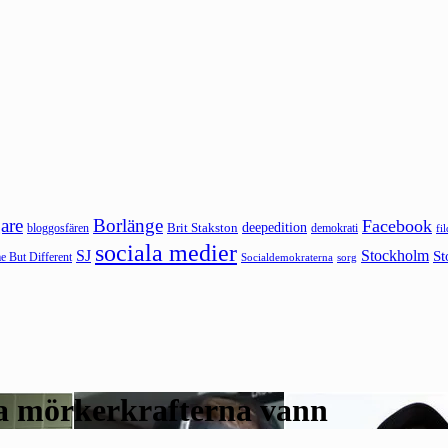
are
Borlänge
Facebook
deepedition
Brit Stakston
bloggosfären
demokrati
fi
sociala medier
SJ
Stockholm
St
 But Different
sorg
Socialdemokraterna
ra mörkerkrafterna vann