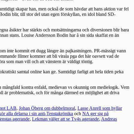
mtidigt skapar han, men också de som hävdar att hans aktion var fel
in blir, till stor del utan egen förskyllan, en idol bland SD-
egna åsikter har stärkts och motsättningarna och diversionen blir bara
nnan stans. Louise Andersson Bodin har å sin sida skaffat en än
on som inte kommit ett dugg längre än pajkastningen. PR-mässigt vann
mande filmer kommer att bli virala pga det här oavsett vad de
ra som man vill och att vänstern är väldigt töntig.
ratiskt samtal online kan ge. Samtidigt farligt att hela tiden peka
gd, en mångfald kontra enfald, medievan vs okunnig om medielogik. Vem
oll är problematisk, och för många därmed en möjlighet att driva
 mot LAB
,
Johan Öberg om dubbelmoral
,
Lasse Anrell som hyllar
 alla delarna i sin anti-Tenstakrönika
och
NA ger sig på
enstas agerande
,
Lekman väljer att se Tv4s agerande
,
Andreas