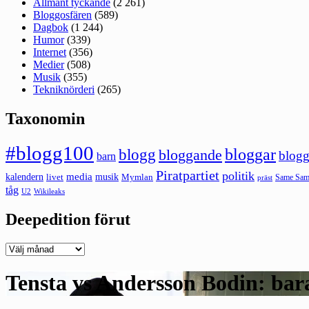
Allmänt tyckande
(2 261)
Bloggosfären
(589)
Dagbok
(1 244)
Humor
(339)
Internet
(356)
Medier
(508)
Musik
(355)
Tekniknörderi
(265)
Taxonomin
#blogg100
bloggar
blogg
bloggande
blogg
barn
Piratpartiet
politik
kalendern
media
livet
musik
Mymlan
Same Same
präst
tåg
U2
Wikileaks
Deepedition förut
Deepedition
förut
Tensta vs Andersson Bodin: ba