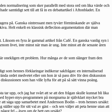
 den normalisering som sker parallellt med stora ord om lika värde och
e samtidigt sett till att få in en debattartikel i Aftonbladet. En
att agera på. Ganska ointressant men tyvärr förminskande av själva
skiva. Helt enkelt en klassisk deflection-argumentation där man
t. Liksom en fyra år gammal artikel från Café. En ganska vanlig syn i
enom livet, inte minst när man är ung. Inte minst att de senaste åren
et är onekligen ett problem. Hur många av de som slänger fram den
gt som hennes förklaringar indikerar sakfrågan: en internaliserad
nvända ordet medvetet eller om hon är så pass döv för den diskussion
a diskussionen som han ville lyfta för att på så sätt vinna poäng.
tar upp, och jag har svårt att se att den frågan skulle kunnat bli lika
nd med hyper-mys-programmen på morgnarna är självklart mycket bra
jer att säga upp samarbetet med Andersson Bodin – trots hennes ursäkt:
g ställer upp för sitt val av gäst – och sen väljer att peta henne utan att
rt något fel – även om de bett om ursäkt?