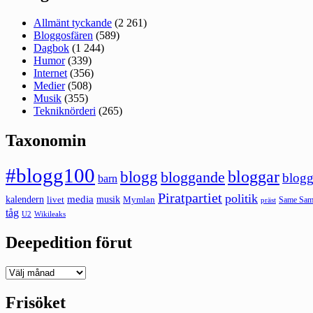
Allmänt tyckande
(2 261)
Bloggosfären
(589)
Dagbok
(1 244)
Humor
(339)
Internet
(356)
Medier
(508)
Musik
(355)
Tekniknörderi
(265)
Taxonomin
#blogg100
bloggar
blogg
bloggande
blogg
barn
Piratpartiet
politik
kalendern
media
livet
musik
Mymlan
Same Same
präst
tåg
U2
Wikileaks
Deepedition förut
Deepedition
förut
Frisöket