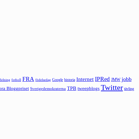
FRA
IPRed
jobb
Internet
JMW
Google
historia
ldelning
fotboll
födelsedag
Twitter
ora Bloggpriset
TPB
tweepblogs
Sverigedemokraterna
tävling