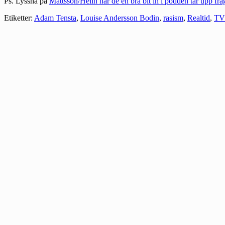
Ps. Lyssna på
Mattsson/Helin när de en bra bit in i podden tar upp fr
Etiketter:
Adam Tensta
,
Louise Andersson Bodin
,
rasism
,
Realtid
,
TV