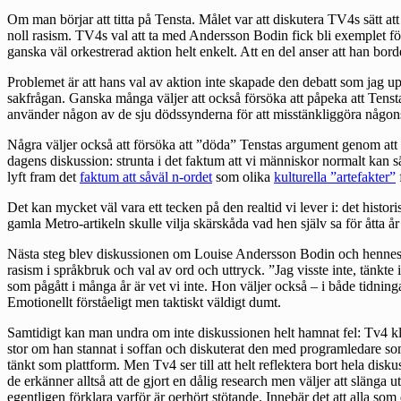
Om man börjar att titta på Tensta. Målet var att diskutera TV4s sätt a
noll rasism. TV4s val att ta med Andersson Bodin fick bli exemplet för 
ganska väl orkestrerad aktion helt enkelt. Att en del anser att han bor
Problemet är att hans val av aktion inte skapade den debatt som jag uppf
sakfrågan. Ganska många väljer att också försöka att påpeka att Tenst
använder någon av de sju dödssynderna för att misstänkliggöra någon
Några väljer också att försöka att ”döda” Tenstas argument genom att 
dagens diskussion: strunta i det faktum att vi människor normalt kan s
lyft fram det
faktum att såväl n-ordet
som olika
kulturella ”artefakter”
f
Det kan mycket väl vara ett tecken på den realtid vi lever i: det his
gamla Metro-artikeln skulle vilja skärskåda vad hen själv sa för åtta år
Nästa steg blev diskussionen om Louise Andersson Bodin och hennes eve
rasism i språkbruk och val av ord och uttryck. ”Jag visste inte, tänkt
som pågått i många år är vet vi inte. Hon väljer också – i både tidningar
Emotionellt förståeligt men taktiskt väldigt dumt.
Samtidigt kan man undra om inte diskussionen helt hamnat fel: Tv4 klara
stor om han stannat i soffan och diskuterat den med programledare so
tänkt som plattform. Men Tv4 ser till att helt reflektera bort hela di
de erkänner alltså att de gjort en dålig research men väljer att slänga ut
egentligen förklara varför är oerhört stötande. Innebär det att alla so