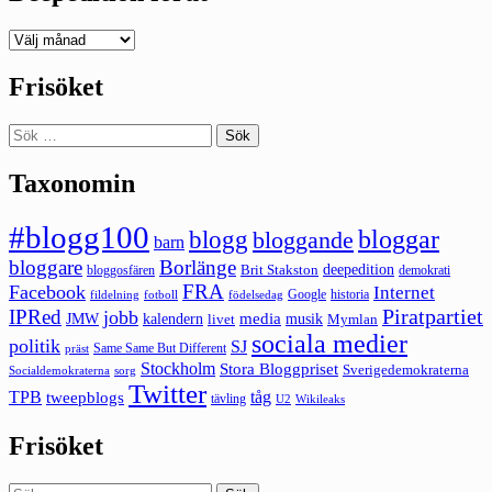
Deepedition
förut
Frisöket
Sök
efter:
Taxonomin
#blogg100
bloggar
blogg
bloggande
barn
bloggare
Borlänge
deepedition
Brit Stakston
bloggosfären
demokrati
FRA
Facebook
Internet
Google
historia
fildelning
fotboll
födelsedag
Piratpartiet
IPRed
jobb
kalendern
media
JMW
livet
musik
Mymlan
sociala medier
politik
SJ
Same Same But Different
präst
Stockholm
Stora Bloggpriset
Sverigedemokraterna
sorg
Socialdemokraterna
Twitter
TPB
tåg
tweepblogs
tävling
U2
Wikileaks
Frisöket
Sök