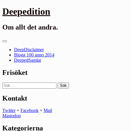
Gå
Deepedition
till
innehåll
Om allt det andra.
Primär
meny
DeepDisclaimer
Blogg 100 anno 2014
DeepedSamlat
Frisöket
Sök
efter:
Kontakt
Twitter
+
Facebook
+
Mail
Mastodon
Kategorierna