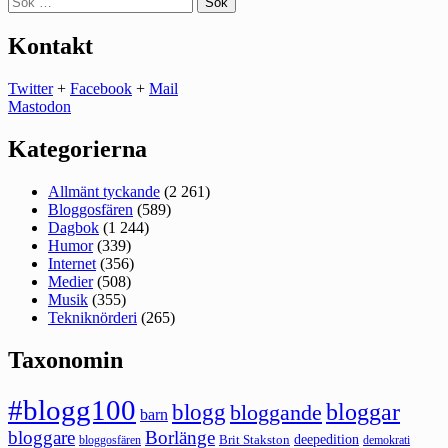
efter:
Kontakt
Twitter
+
Facebook
+
Mail
Mastodon
Kategorierna
Allmänt tyckande
(2 261)
Bloggosfären
(589)
Dagbok
(1 244)
Humor
(339)
Internet
(356)
Medier
(508)
Musik
(355)
Tekniknörderi
(265)
Taxonomin
#blogg100
bloggar
blogg
bloggande
barn
bloggare
Borlänge
deepedition
Brit Stakston
bloggosfären
demokrati