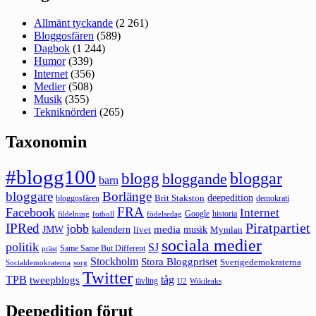
Allmänt tyckande
(2 261)
Bloggosfären
(589)
Dagbok
(1 244)
Humor
(339)
Internet
(356)
Medier
(508)
Musik
(355)
Tekniknörderi
(265)
Taxonomin
#blogg100
bloggar
blogg
bloggande
barn
bloggare
Borlänge
deepedition
Brit Stakston
bloggosfären
demokrati
FRA
Facebook
Internet
Google
historia
fildelning
fotboll
födelsedag
Piratpartiet
IPRed
jobb
kalendern
media
JMW
livet
musik
Mymlan
sociala medier
politik
SJ
Same Same But Different
präst
Stockholm
Stora Bloggpriset
Sverigedemokraterna
sorg
Socialdemokraterna
Twitter
TPB
tåg
tweepblogs
tävling
U2
Wikileaks
Deepedition förut