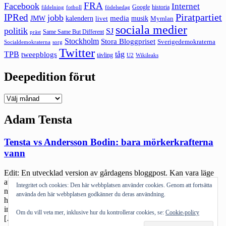
FRA
Facebook
Internet
Google
historia
fildelning
fotboll
födelsedag
Piratpartiet
IPRed
jobb
kalendern
media
JMW
livet
musik
Mymlan
sociala medier
politik
SJ
Same Same But Different
präst
Stockholm
Stora Bloggpriset
Sverigedemokraterna
sorg
Socialdemokraterna
Twitter
TPB
tåg
tweepblogs
tävling
U2
Wikileaks
Deepedition förut
Deepedition
förut
Adam Tensta
Tensta vs Andersson Bodin: bara mörkerkrafterna
vann
Edit: En utvecklad version av gårdagens bloggpost. Kan vara läge
att läsa även om du läst den innan. Ingen ska behöva utstå hot eller
Integritet och cookies: Den här webbplatsen använder cookies. Genom att fortsätta
nedsättande kommentarer. Ingen ska behöva få kommentarer som
använda den här webbplatsen godkänner du deras användning.
handlar om att bli våldtagen, slagen eller på annat sätt få sin
integritet och trygghet förstörd. Oavsett vad hen valt att göra. Det
Om du vill veta mer, inklusive hur du kontrollerar cookies, se:
Cookie-policy
[…]