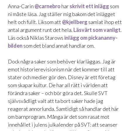
Anna-Carin
@carnebro
har
skrivit ett inlägg
som
ni måste läsa. Jag ställer mig bakom det inlägget
helt och fullt. Liksom att
@kjellberg
samlat ihop ett
antal argument runt det hela.
Läsvärt som vanligt
.
Läs också Niklas Starows
inlägg om pickananny-
bilden
som det bland annat handlar om.
Dock några saker som behöver klarläggas. Jag är
emot historierevisionism när det kommer till att
stater och medier gör den. Disney är ett företag
som skapar kultur. De har all rätt i världen att
förändra saker – och bör göra det. Skulle SVT
självsvådligt valt att ta bort saker hade jag
reagerat annorlunda. Samtidigt så handlar det här
om barnprogram. Många är det som rasat mot
innehållet i julens julkalender på SVT: att seanser