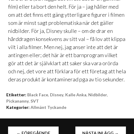
film) eller ta bort den helt. För ja – jag håller med
om att det finns ett gäng ytterligare figurer i filmen
som är minst sagt problematiska när det gäller
nidbilder. För ja, Disney skulle – om de drar en
hårddragen konsekvens av sitt val – få lov att klippa
vilt i alla filmer. Men nej, jag anser inte att det är
antingen eller; det här är ett barnprogram vilket
gör att det är självklart att saker ska vara orörda
och nej, det vore att förklara för ett företag att hela
deras produkt är kontaminerad pga av tio sekunder.
Etiketter:
Black Face
,
Disney
,
Kalle Anka
,
Nidbilder
,
Pickananny
,
SVT
Kategorier:
Allmänt Tyckande
INLÄGGSNAVIGERING
←
FÖREGÅENDE
NÄSTA INLÄGG
→